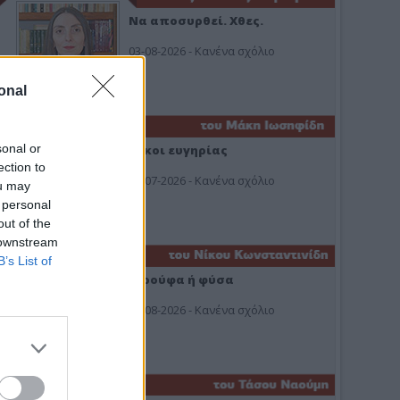
Να αποσυρθεί. Χθες.
03-08-2026 - Κανένα σχόλιο
onal
sonal or
Οίκοι ευγηρίας
ection to
24-07-2026 - Κανένα σχόλιο
ou may
 personal
out of the
 downstream
B’s List of
Ή ρούφα ή φύσα
03-08-2026 - Κανένα σχόλιο