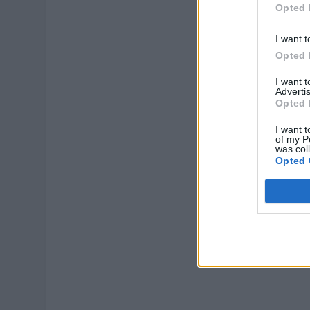
Opted 
I want t
Opted 
I want 
Advertis
Opted 
I want t
of my P
was col
Opted 