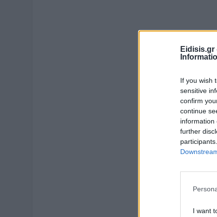
Eidisis.g
Informati
If you wish 
sensitive in
confirm you
continue se
information 
further disc
participants
Downstream 
Persona
I want t