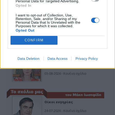
Personal Data for Targeted Advertising.
26-07-2026 - Κανένα σχόλιο
Opted In
I want to opt-out of Collection, Use,
Retention, Sale, and/or Sharing of my
Personal Data that Is Unrelated with the
Purposes for which it was collected.
Κιλκίς προς Χατζηδάκη: Στηρίξτε
Opted Out
εμπράκτως την περιφέρεια – μειώσ…
11-06-2026 - Κανένα σχόλιο
CONFIRM
Data Deletion
Data Access
Privacy Policy
Να αποσυρθεί. Χθες.
03-08-2026 - Κανένα σχόλιο
Οίκοι ευγηρίας
24-07-2026 - Κανένα σχόλιο