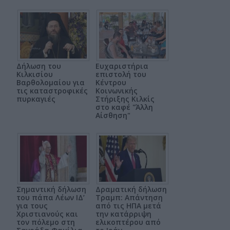
Δήλωση του
Ευχαριστήρια
Κιλκισίου
επιστολή του
Βαρθολομαίου για
Κέντρου
τις καταστροφικές
Κοινωνικής
πυρκαγιές
Στήριξης Κιλκίς
στο καφέ "Άλλη
Αίσθηση"
Σημαντική δήλωση
Δραματική δήλωση
του πάπα Λέων ΙΔ’
Τραμπ: Απάντηση
για τους
από τις ΗΠΑ μετά
Χριστιανούς και
την κατάρριψη
τον πόλεμο στη
ελικοπτέρου από