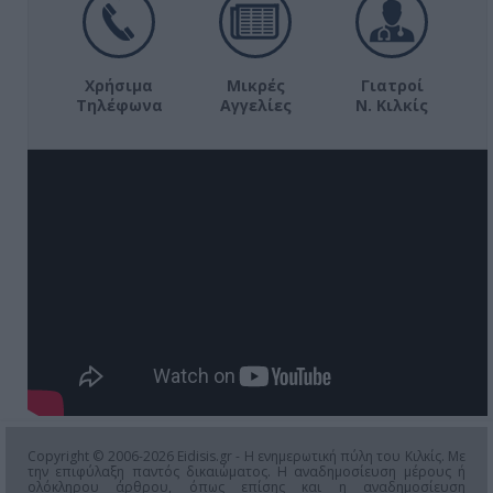
Χρήσιμα
Μικρές
Γιατροί
Τηλέφωνα
Αγγελίες
Ν. Κιλκίς
Copyright © 2006-2026 Eidisis.gr - Η ενημερωτική πύλη του Κιλκίς. Με
την επιφύλαξη παντός δικαιώματος. Η αναδημοσίευση μέρους ή
ολόκληρου άρθρου, όπως επίσης και η αναδημοσίευση