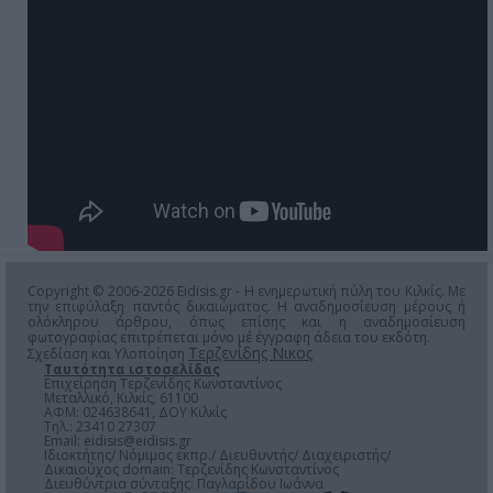
Copyright © 2006-2026 Eidisis.gr - Η ενημερωτική πύλη του Κιλκίς. Με
την επιφύλαξη παντός δικαιώματος. Η αναδημοσίευση μέρους ή
ολόκληρου άρθρου, όπως επίσης και η αναδημοσίευση
φωτογραφίας επιτρέπεται μόνο μέ έγγραφη άδεια του εκδότη.
Τερζενίδης Νικος
Σχεδίαση και Υλοποίηση
Ταυτότητα ιστοσελίδας
Επιχείρηση Τερζενίδης Κωνσταντίνος
Μεταλλικό, Κιλκίς, 61100
ΑΦΜ: 024638641, ΔΟΥ Κιλκίς
Τηλ.: 23410 27307
Email:
eidisis@eidisis.gr
Ιδιοκτήτης/ Νόμιμος εκπρ./ Διευθυντής/ Διαχειριστής/
Δικαιούχος domain: Τερζενίδης Κωνσταντίνος
Διευθύντρια σύνταξης: Παγλαρίδου Ιωάννα