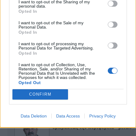
I want to opt-out of the Sharing of my
personal data.
Opted In
I want to opt-out of the Sale of my
Personal Data.
Opted In
I want to opt-out of processing my
Personal Data for Targeted Advertising.
Opted In
ΑΠΟΨΕΙΣ
I want to opt-out of Collection, Use,
Retention, Sale, and/or Sharing of my
Personal Data that Is Unrelated with the
Purposes for which it was collected.
Εδώ Παππάς, εκεί Παππάς, που είναι
Opted Out
ο ΣΥΡΙΖΑ και οι Κιλκισιώτες
26-07-2026 - Κανένα σχόλιο
CONFIRM
Data Deletion
Data Access
Privacy Policy
Κιλκίς προς Χατζηδάκη: Στηρίξτε
εμπράκτως την περιφέρεια – μειώσ…