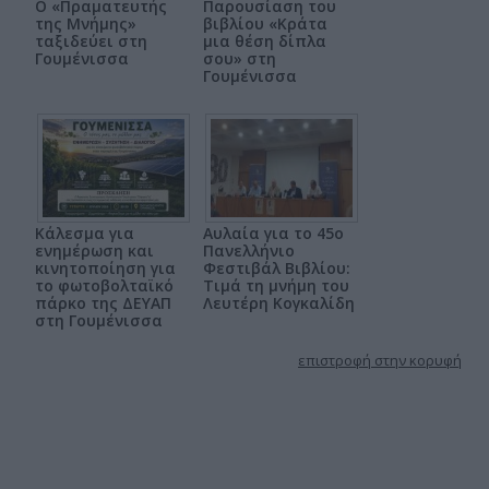
Ο «Πραματευτής
Παρουσίαση του
της Μνήμης»
βιβλίου «Κράτα
ταξιδεύει στη
μια θέση δίπλα
Γουμένισσα
σου» στη
Γουμένισσα
Κάλεσμα για
Αυλαία για το 45ο
ενημέρωση και
Πανελλήνιο
κινητοποίηση για
Φεστιβάλ Βιβλίου:
το φωτοβολταϊκό
Τιμά τη μνήμη του
πάρκο της ΔΕΥΑΠ
Λευτέρη Κογκαλίδη
στη Γουμένισσα
επιστροφή στην κορυφή