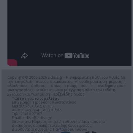
Copyright © 2006-2026 Eidisis.gr - Η ενημερωτική πύλη του Κιλκίς. Με
την επιφύλαξη παντός δικαιώματος. Η αναδημοσίευση μέρους ή
ολόκληρου άρθρου, όπως επίσης και η αναδημοσίευση
φωτογραφίας επιτρέπεται μόνο μέ έγγραφη άδεια του εκδότη.
Τερζενίδης Νικος
Σχεδίαση και Υλοποίηση
Ταυτότητα ιστοσελίδας
Επιχείρηση Τερζενίδης Κωνσταντίνος
Μεταλλικό, Κιλκίς, 61100
ΑΦΜ: 024638641, ΔΟΥ Κιλκίς
Τηλ.: 23410 27307
Email:
eidisis@eidisis.gr
Ιδιοκτήτης/ Νόμιμος εκπρ./ Διευθυντής/ Διαχειριστής/
Δικαιούχος domain: Τερζενίδης Κωνσταντίνος
Διευθύντρια σύνταξης: Παγλαρίδου Ιωάννα