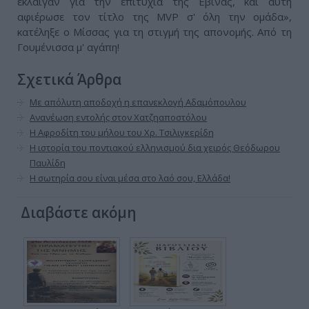
έκλαιγαν για την επιτυχία της Εβίνας, και αυτή
αφιέρωσε τον τίτλο της MVP σ' όλη την ομάδα»,
κατέληξε ο Μίσσας για τη στιγμή της απονομής. Από τη
Γουμένισσα μ' αγάπη!
Σχετικά Άρθρα
Με απόλυτη αποδοχή η επανεκλογή Αδαμόπουλου
Ανανέωση εντολής στον Χατζηαποστόλου
Η Αφροδίτη του μήλου του Χρ. Τσιλιγκερίδη
Η ιστορία του ποντιακού ελληνισμού δια χειρός Θεόδωρου
Παυλίδη
Η σωτηρία σου είναι μέσα στο λαό σου, Ελλάδα!
Διαβάστε ακόμη