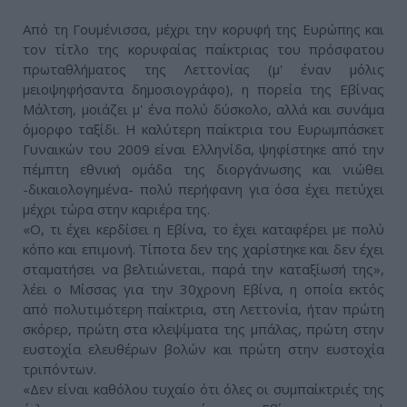
Από τη Γουμένισσα, μέχρι την κορυφή της Ευρώπης και
τον τίτλο της κορυφαίας παίκτριας του πρόσφατου
πρωταθλήματος της Λεττονίας (μ' έναν μόλις
μειοψηφήσαντα δημοσιογράφο), η πορεία της Εβίνας
Μάλτση, μοιάζει μ' ένα πολύ δύσκολο, αλλά και συνάμα
όμορφο ταξίδι. Η καλύτερη παίκτρια του Ευρωμπάσκετ
Γυναικών του 2009 είναι Ελληνίδα, ψηφίστηκε από την
πέμπτη εθνική ομάδα της διοργάνωσης και νιώθει
-δικαιολογημένα- πολύ περήφανη για όσα έχει πετύχει
μέχρι τώρα στην καριέρα της.
«Ο, τι έχει κερδίσει η Εβίνα, το έχει καταφέρει με πολύ
κόπο και επιμονή. Τίποτα δεν της χαρίστηκε και δεν έχει
σταματήσει να βελτιώνεται, παρά την καταξίωσή της»,
λέει ο Μίσσας για την 30χρονη Εβίνα, η οποία εκτός
από πολυτιμότερη παίκτρια, στη Λεττονία, ήταν πρώτη
σκόρερ, πρώτη στα κλεψίματα της μπάλας, πρώτη στην
ευστοχία ελευθέρων βολών και πρώτη στην ευστοχία
τριπόντων.
«Δεν είναι καθόλου τυχαίο ότι όλες οι συμπαίκτριές της