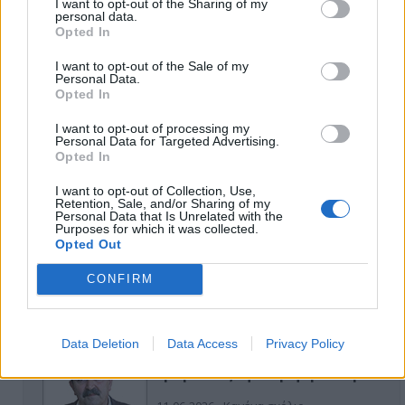
I want to opt-out of the Sharing of my
personal data.
Opted In
I want to opt-out of the Sale of my
Personal Data.
Opted In
I want to opt-out of processing my
Personal Data for Targeted Advertising.
Opted In
ΑΠΟΨΕΙΣ
I want to opt-out of Collection, Use,
Retention, Sale, and/or Sharing of my
Personal Data that Is Unrelated with the
Purposes for which it was collected.
Εδώ Παππάς, εκεί Παππάς, που είναι
ο ΣΥΡΙΖΑ και οι Κιλκισιώτες
Opted Out
26-07-2026 - Κανένα σχόλιο
CONFIRM
Data Deletion
Data Access
Privacy Policy
Κιλκίς προς Χατζηδάκη: Στηρίξτε
εμπράκτως την περιφέρεια – μειώσ…