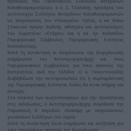
πρόεδρος του Πανελλήνιου Συλλόγου Βετεράνων
Καλαθοσφαιριστριών, ο κ. Σ. Τζαλαλής πρόεδρος του
αντίστοιχου Συλλόγου Βετεράνων Καλαθοσφαιριστών
ως εκπρόσωπος του Υπουργείου Υγείας, η κα. Βάσω
Στασινού πρώην διεθνής αθλήτρια και αντιπρόεδρος
του Σωματείου «Στόχος» και η κα. Χρ. Κελεσίδου
Περιφερειακή Σύμβουλος Περιφερειακής Ενότητας
Θεσσαλονίκης.
Κατά τη συνάντηση οι εκπρόσωποι της διοργάνωσης
ενημέρωσαν τον Αντιπεριφερειάρχη και τους
Περιφερειακούς Συμβούλους για τους σκοπούς της
Εκστρατείας ανά την Ελλάδα. Ο κ. Γκουντενούδης
διαβεβαίωσε την αντιπροσωπεία ότι η συμπαράσταση
της Περιφερειακής Ενότητας Κιλκίς θα είναι πλήρης και
συνεχής.
Στα πλαίσια των κινητοποιήσεων για την προσέλευση
στις εκδηλώσεις, ο Αντιπεριφερειάρχης συγκάλεσε την
Παρασκευή 8 Απριλίου σύσκεψη με εκπροσώπους
γυναικείων Συλλόγων του νομού.
Κατά τη συνάντηση έγινε ενημέρωση και συζήτηση για
τους σπουδαίους σκοπούς της διοργάνωσης.