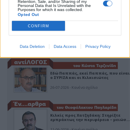
Retention, Sale, and/or Sharing of my
Personal Data that Is Unrelated with the
Purposes for which it was collected.
Opted Out
CONFIRM
Data Deletion
Data Access
Privacy Policy
ΑΠΟΨΕΙΣ
Εδώ Παππάς, εκεί Παππάς, που είναι
ο ΣΥΡΙΖΑ και οι Κιλκισιώτες
26-07-2026 - Κανένα σχόλιο
Κιλκίς προς Χατζηδάκη: Στηρίξτε
εμπράκτως την περιφέρεια – μειώσ…
11-06-2026 - Κανένα σχόλιο