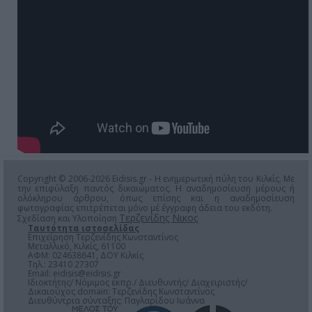
Copyright © 2006-2026 Eidisis.gr - Η ενημερωτική πύλη του Κιλκίς. Με
την επιφύλαξη παντός δικαιώματος. Η αναδημοσίευση μέρους ή
ολόκληρου άρθρου, όπως επίσης και η αναδημοσίευση
φωτογραφίας επιτρέπεται μόνο μέ έγγραφη άδεια του εκδότη.
Τερζενίδης Νικος
Σχεδίαση και Υλοποίηση
Ταυτότητα ιστοσελίδας
Επιχείρηση Τερζενίδης Κωνσταντίνος
Μεταλλικό, Κιλκίς, 61100
ΑΦΜ: 024638641, ΔΟΥ Κιλκίς
Τηλ.: 23410 27307
Email:
eidisis@eidisis.gr
Ιδιοκτήτης/ Νόμιμος εκπρ./ Διευθυντής/ Διαχειριστής/
Δικαιούχος domain: Τερζενίδης Κωνσταντίνος
Διευθύντρια σύνταξης: Παγλαρίδου Ιωάννα