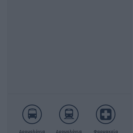
Δρομολόγια
Δρομολόγια
Φαρμακεία