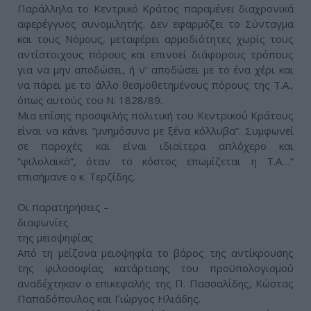
Παράλληλα το Κεντρικό Κράτος παραμένει διαχρονικά
αφερέγγυος συνομιλητής. Δεν εφαρμόζει το Σύνταγμα
και τους Νόμους, μεταφέρει αρμοδιότητες χωρίς τους
αντίστοιχους πόρους και επινοεί διάφορους τρόπους
για να μην αποδώσει, ή ν’ αποδώσει με το ένα χέρι και
να πάρει με το άλλο θεσμοθετημένους πόρους της Τ.Α.,
όπως αυτούς του Ν. 1828/89.
Μια επίσης προσφιλής πολιτική του Κεντρικού Κράτους
είναι να κάνει “μνημόσυνο με ξένα κόλλυβα”. Συμφωνεί
σε παροχές και είναι ιδιαίτερα απλόχερο και
“φιλολαϊκό”, όταν το κόστος επωμίζεται η Τ.Α....”
επισήμανε ο κ. Τερζίδης.
Οι παρατηρήσεις –
διαφωνίες
της μειοψηφίας
Από τη μείζονα μειοψηφία το βάρος της αντίκρουσης
της φιλοσοφίας κατάρτισης του προϋπολογισμού
αναδέχτηκαν ο επικεφαλής της Π. Πασσαλίδης, Κώστας
Παπαδόπουλος και Γιώργος Ηλιάδης.