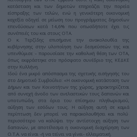
κατάσταση και των δημοτών επηρεάζει την πορεία
είσπραξης των τελών, ενώ η γενικότερη οικονομική
καχεξία οδηγεί σε μείωση του προγράμματος δημοσίων
επενδύσεων κατά 14,6% που οπωσδήποτε έχει τις
συνέπειές του και στους ΟΤΑ.
Ο κ. Τερζίδης επισήμανε την ανακολουθία της
κυβέρνησης στην υλοποίηση των δεσμεύσεών της και
υπενθύμισε – παρουσίασε την καθολική θέση των ΟΤΑ,
όπως εκφράστηκε στο πρόσφατο συνέδριο της ΚΕΔΚΕ
στην Κυλλήνη.
Ιδού ένα μικρό απόσπασμα της σχετικής εισήγησής του
στο Δημοτικό Συμβούλιο: «Η οικονομική κατάσταση των
Δήμων και των Κοινοτήτων της χώρας, χαρακτηρίζεται
από συνεχή άνοδο των ανελαστικών τους δαπανών και
υποτυπώδη, στα όρια του επίσημου πληθωρισμού,
αύξηση των εσόδων τους. Η αύξηση αυτή σε καμιά
περίπτωση δεν μπορεί να παρακολουθήσει και πολύ
περισσότερο να καλύψει την αντίστοιχη αύξηση των
δαπανών, με αποτέλεσμα η οικονομική διαχείρηση των
Ο.Τ.Α. να είναι -ή να τείνει να γίνει- ελλειματική.