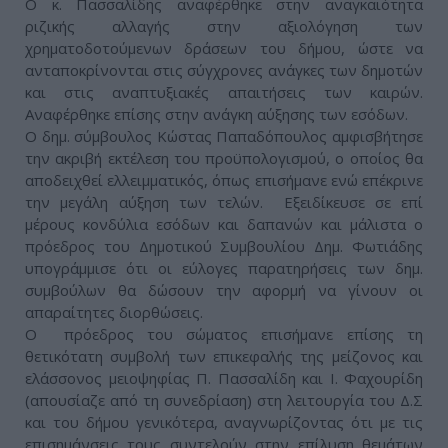
Ο κ. Πασσαλίδης αναφέρθηκε στην αναγκαιότητα
ριζικής αλλαγής στην αξιολόγηση των
χρηματοδοτούμενων δράσεων του δήμου, ώστε να
ανταποκρίνονται στις σύγχρονες ανάγκες των δημοτών
και στις αναπτυξιακές απαιτήσεις των καιρών.
Αναφέρθηκε επίσης στην ανάγκη αύξησης των εσόδων.
Ο δημ. σύμβουλος Κώστας Παπαδόπουλος αμφισβήτησε
την ακριβή εκτέλεση του προϋπολογισμού, ο οποίος θα
αποδειχθεί ελλειμματικός, όπως επισήμανε ενώ επέκρινε
την μεγάλη αύξηση των τελών. Εξειδίκευσε σε επί
μέρους κονδύλια εσόδων και δαπανών και μάλιστα ο
πρόεδρος του Δημοτικού Συμβουλίου Δημ. Φωτιάδης
υπογράμμισε ότι οι εύλογες παρατηρήσεις των δημ.
συμβούλων θα δώσουν την αφορμή να γίνουν οι
απαραίτητες διορθώσεις.
Ο πρόεδρος του σώματος επισήμανε επίσης τη
θετικότατη συμβολή των επικεφαλής της μείζονος και
ελάσσονος μειοψηφίας Π. Πασσαλίδη και Ι. Φαχουρίδη
(απουσίαζε από τη συνεδρίαση) στη λειτουργία του Δ.Σ
και του δήμου γενικότερα, αναγνωρίζοντας ότι με τις
επισημάνσεις τους συντελούν στην επίλυση θεμάτων