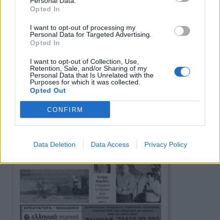
Personal Data.
Opted In
I want to opt-out of processing my
Personal Data for Targeted Advertising.
Opted In
I want to opt-out of Collection, Use,
Retention, Sale, and/or Sharing of my
Personal Data that Is Unrelated with the
Purposes for which it was collected.
Opted Out
CONFIRM
Data Deletion
Data Access
Privacy Policy