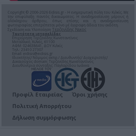
Copyright © 2006-2026 Eidisis.gr - Η ενημερωτική πύλη του Κιλκίς. Με
την επιφύλαξη παντός δικαιώματος. Η αναδημοσίευση μέρους ή
ολόκληρου άρθρου, όπως επίσης και η αναδημοσίευση
φωτογραφίας επιτρέπεται μόνο μέ έγγραφη άδεια του εκδότη.
Τερζενίδης Νικος
Σχεδίαση και Υλοποίηση
Ταυτότητα ιστοσελίδας
Επιχείρηση Τερζενίδης Κωνσταντίνος
Μεταλλικό, Κιλκίς, 61100
ΑΦΜ: 024638641, ΔΟΥ Κιλκίς
Τηλ.: 23410 27307
Email:
eidisis@eidisis.gr
Ιδιοκτήτης/ Νόμιμος εκπρ./ Διευθυντής/ Διαχειριστής/
Δικαιούχος domain: Τερζενίδης Κωνσταντίνος
Διευθύντρια σύνταξης: Παγλαρίδου Ιωάννα
Προφίλ Εταιρείας
Όροι χρήσης
Πολιτική Απορρήτου
Δήλωση συμμόρφωσης