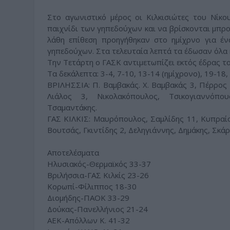
Στο αγωνιστικό μέρος οι Κιλκισιώτες του Νίκ
παιχνίδι των γηπεδούχων και να βρίσκονται μπρ
λάθη επίθεση προηγήθηκαν στο ημίχρνο για έ
γηπεδούχων. Στα τελευταία λεπτά τα έδωσαν όλα κ
Την Τετάρτη ο ΓΑΣΚ αντιμετωπίζει εκτός έδρας τ
Τα δεκάλεπτα: 3-4, 7-10, 13-14 (ημίχρονο), 19-18,
ΒΡΙΛΗΣΣΙΑ: Π. Βαμβακάς. Χ. Βαμβακάς 3, Πέρρος 
Λιάλος 3, Νικολακόπουλος, Τσικογιαννόπο
Τσαμαντάκης.
ΓΑΣ ΚΙΛΚΙΣ: Μαυρόπουλος, Σαμλίδης 11, Κυπραίο
Βουτσάς, Γκιντίδης 2, Δεληγιάννης, Δημάκης, Σκά
Αποτελέσματα
Ηλυσιακός-Θερμαϊκός 33-37
Βριλήσσια-ΓΑΣ Κιλκίς 23-26
Κορωπί-Φίλιππος 18-30
Διομήδης-ΠΑΟΚ 33-29
Δούκας-Πανελλήνιος 21-24
ΑΕΚ-Απόλλων Κ. 41-32