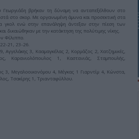
ου Γεωργιάδη βρήκαν τη δύναμη να ανταπεξέλθουν στο
οστά στο σκορ. Με οργανωμένη άμυνα και προσεκτική στα
να γκολ ενώ στην επανάληψη άντεξαν στην πίεση των
αι δικαιώθηκαν με την κατάκτηση της πολύτιμης νίκης.
ον Φίλιππο.
 22-21, 23-26.
9, Αγγελάκης 3, Κααμαγκέλας 2, Κορμάζος 2, Χατζημικές,
υος, Καρανιολόπουλος 1, Καστανιάς, Σταμπουλής,
ς 3, Μεγαλοοικονόμου 4, Μέγκας 1 Γιαρντίμ 4, Κώνστα,
ρλος, Τσακίρης 1, Τριανταφύλλου.