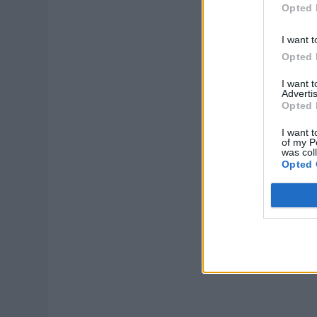
Opted 
I want t
Opted 
I want 
Advertis
Opted 
I want t
of my P
was col
Opted 