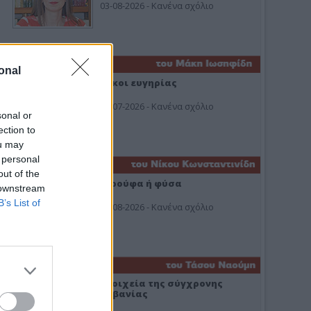
03-08-2026 - Κανένα σχόλιο
onal
Οίκοι ευγηρίας
24-07-2026 - Κανένα σχόλιο
sonal or
ection to
ou may
 personal
out of the
Ή ρούφα ή φύσα
 downstream
B’s List of
03-08-2026 - Κανένα σχόλιο
Στοιχεία της σύγχρονης
Αλβανίας