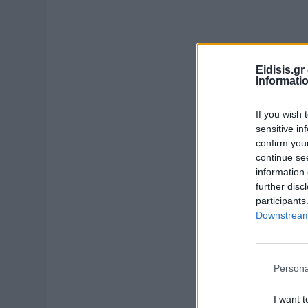
Eidisis.g
Informati
If you wish 
sensitive in
confirm you
continue se
information 
further disc
participants
Downstream 
Persona
I want t