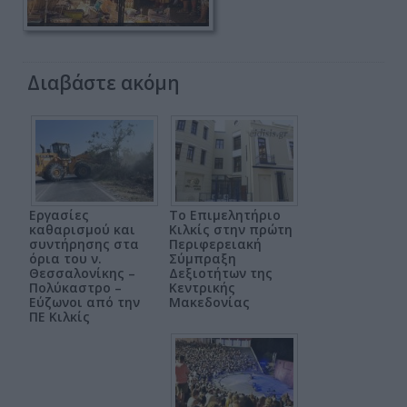
Διαβάστε ακόμη
Εργασίες
Το Επιμελητήριο
καθαρισμού και
Κιλκίς στην πρώτη
συντήρησης στα
Περιφερειακή
όρια του ν.
Σύμπραξη
Θεσσαλονίκης –
Δεξιοτήτων της
Πολύκαστρο –
Κεντρικής
Εύζωνοι από την
Μακεδονίας
ΠΕ Κιλκίς