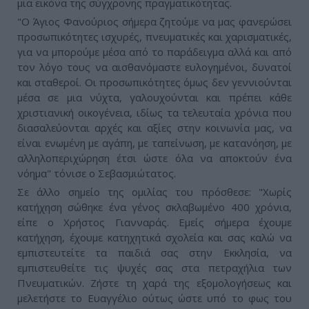
μια εικόνα της σύγχρονης πραγματικότητας.
"Ο Άγιος Φανούριος σήμερα ζητούμε να μας φανερώσει
προσωπικότητες ισχυρές, πνευματικές και χαρισματικές,
για να μπορούμε μέσα από το παράδειγμα αλλά και από
τον λόγο τους να αισθανόμαστε ευλογημένοι, δυνατοί
και σταθεροί. Οι προσωπικότητες όμως δεν γεννιούνται
μέσα σε μια νύχτα, γαλουχούνται και πρέπει κάθε
χριστιανική οικογένεια, ιδίως τα τελευταία χρόνια που
διασαλεύονται αρχές και αξίες στην κοινωνία μας, να
είναι ενωμένη με αγάπη, με ταπείνωση, με κατανόηση, με
αλληλοπεριχώρηση έτσι ώστε όλα να αποκτούν ένα
νόημα" τόνισε ο Σεβασμιώτατος.
Σε άλλο σημείο της ομιλίας του πρόσθεσε: "Χωρίς
κατήχηση σώθηκε ένα γένος σκλαβωμένο 400 χρόνια,
είπε ο Χρήστος Γιανναράς. Εμείς σήμερα έχουμε
κατήχηση, έχουμε κατηχητικά σχολεία και σας καλώ να
εμπιστευτείτε τα παιδιά σας στην Εκκλησία, να
εμπιστευθείτε τις ψυχές σας στα πετραχήλια των
Πνευματικών. Ζήστε τη χαρά της εξομολογήσεως και
μελετήστε το Ευαγγέλιο ούτως ώστε υπό το φως του