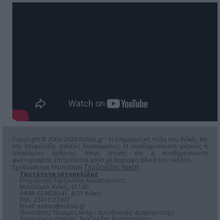
Copyright © 2006-2026 Eidisis.gr - Η ενημερωτική πύλη του Κιλκίς. Με
την επιφύλαξη παντός δικαιώματος. Η αναδημοσίευση μέρους ή
ολόκληρου άρθρου, όπως επίσης και η αναδημοσίευση
φωτογραφίας επιτρέπεται μόνο μέ έγγραφη άδεια του εκδότη.
Τερζενίδης Νικος
Σχεδίαση και Υλοποίηση
Ταυτότητα ιστοσελίδας
Επιχείρηση Τερζενίδης Κωνσταντίνος
Μεταλλικό, Κιλκίς, 61100
ΑΦΜ: 024638641, ΔΟΥ Κιλκίς
Τηλ.: 23410 27307
Email:
eidisis@eidisis.gr
Ιδιοκτήτης/ Νόμιμος εκπρ./ Διευθυντής/ Διαχειριστής/
Δικαιούχος domain: Τερζενίδης Κωνσταντίνος