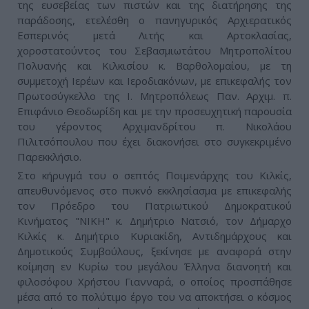
της ευσεβείας των πιστών και της διατήρησης της
παράδοσης, ετελέσθη ο πανηγυρικός Αρχιερατικός
Εσπερινός μετά Λιτής και Αρτοκλασίας,
χοροστατούντος του Σεβασμιωτάτου Μητροπολίτου
Πολυανής και Κιλκισίου κ. Βαρθολομαίου, με τη
συμμετοχή Ιερέων και Ιεροδιακόνων, με επικεφαλής τον
Πρωτοσύγκελλο της Ι. Μητροπόλεως Παν. Αρχιμ. π.
Επιφάνιο Θεοδωρίδη και με την προσευχητική παρουσία
του γέροντος Αρχιμανδρίτου π. Νικολάου
Πιλιτσόπουλου που έχει διακονήσει στο συγκεκριμένο
Παρεκκλήσιο.
Στο κήρυγμά του ο σεπτός Ποιμενάρχης του Κιλκίς,
απευθυνόμενος στο πυκνό εκκλησίασμα με επικεφαλής
τον Πρόεδρο του Πατριωτικού Δημοκρατικού
Κινήματος "ΝΙΚΗ" κ. Δημήτριο Νατσιό, τον Δήμαρχο
Κιλκίς κ. Δημήτριο Κυριακίδη, Αντιδημάρχους και
Δημοτικούς Συμβούλους, ξεκίνησε με αναφορά στην
κοίμηση εν Κυρίω του μεγάλου Έλληνα διανοητή και
φιλοσόφου Χρήστου Γιανναρά, ο οποίος προσπάθησε
μέσα από το πολύτιμο έργο του να αποκτήσει ο κόσμος