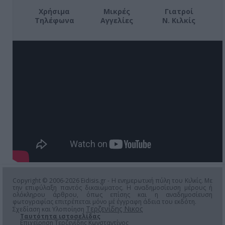
Χρήσιμα
Μικρές
Γιατροί
Τηλέφωνα
Αγγελίες
Ν. Κιλκίς
Copyright © 2006-2026 Eidisis.gr - Η ενημερωτική πύλη του Κιλκίς. Με
την επιφύλαξη παντός δικαιώματος. Η αναδημοσίευση μέρους ή
ολόκληρου άρθρου, όπως επίσης και η αναδημοσίευση
φωτογραφίας επιτρέπεται μόνο μέ έγγραφη άδεια του εκδότη.
Τερζενίδης Νικος
Σχεδίαση και Υλοποίηση
Ταυτότητα ιστοσελίδας
Επιχείρηση Τερζενίδης Κωνσταντίνος