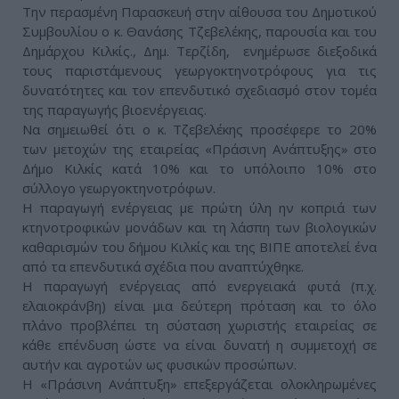
Την περασμένη Παρασκευή στην αίθουσα του Δημοτικού
Συμβουλίου ο κ. Θανάσης Τζεβελέκης, παρουσία και του
Δημάρχου Κιλκίς., Δημ. Τερζίδη, ενημέρωσε διεξοδικά
τους παριστάμενους γεωργοκτηνοτρόφους για τις
δυνατότητες και τον επενδυτικό σχεδιασμό στον τομέα
της παραγωγής βιοενέργειας.
Να σημειωθεί ότι ο κ. Τζεβελέκης προσέφερε το 20%
των μετοχών της εταιρείας «Πράσινη Ανάπτυξης» στο
Δήμο Κιλκίς κατά 10% και το υπόλοιπο 10% στο
σύλλογο γεωργοκτηνοτρόφων.
Η παραγωγή ενέργειας με πρώτη ύλη ην κοπριά των
κτηνοτροφικών μονάδων και τη λάσπη των βιολογικών
καθαρισμών του δήμου Κιλκίς και της ΒΙΠΕ αποτελεί ένα
από τα επενδυτικά σχέδια που αναπτύχθηκε.
Η παραγωγή ενέργειας από ενεργειακά φυτά (π.χ.
ελαιοκράνβη) είναι μια δεύτερη πρόταση και το όλο
πλάνο προβλέπει τη σύσταση χωριστής εταιρείας σε
κάθε επένδυση ώστε να είναι δυνατή η συμμετοχή σε
αυτήν και αγροτών ως φυσικών προσώπων.
Η «Πράσινη Ανάπτυξη» επεξεργάζεται ολοκληρωμένες