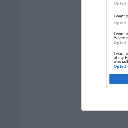
Opted 
I want t
Opted 
I want 
Advertis
Opted 
I want t
of my P
was col
Opted 