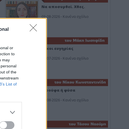
Να αποσυρθεί. Χθες.
03-08-2026 - Κανένα σχόλιο
onal
sonal or
Οίκοι ευγηρίας
ection to
24-07-2026 - Κανένα σχόλιο
ou may
 personal
out of the
 downstream
B’s List of
Ή ρούφα ή φύσα
03-08-2026 - Κανένα σχόλιο