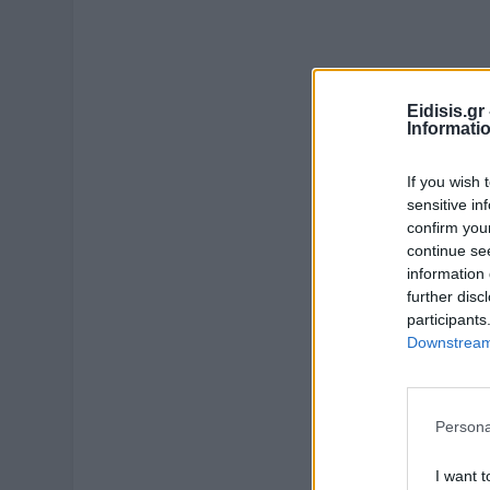
Eidisis.g
Informati
If you wish 
sensitive in
confirm you
continue se
information 
further disc
participants
Downstream 
Persona
I want t