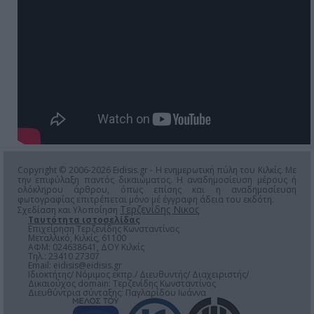
Copyright © 2006-2026 Eidisis.gr - Η ενημερωτική πύλη του Κιλκίς. Με
την επιφύλαξη παντός δικαιώματος. Η αναδημοσίευση μέρους ή
ολόκληρου άρθρου, όπως επίσης και η αναδημοσίευση
φωτογραφίας επιτρέπεται μόνο μέ έγγραφη άδεια του εκδότη.
Τερζενίδης Νικος
Σχεδίαση και Υλοποίηση
Ταυτότητα ιστοσελίδας
Επιχείρηση Τερζενίδης Κωνσταντίνος
Μεταλλικό, Κιλκίς, 61100
ΑΦΜ: 024638641, ΔΟΥ Κιλκίς
Τηλ.: 23410 27307
Email:
eidisis@eidisis.gr
Ιδιοκτήτης/ Νόμιμος εκπρ./ Διευθυντής/ Διαχειριστής/
Δικαιούχος domain: Τερζενίδης Κωνσταντίνος
Διευθύντρια σύνταξης: Παγλαρίδου Ιωάννα