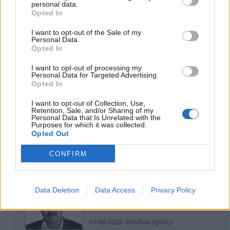
personal data.
Opted In
I want to opt-out of the Sale of my
Personal Data.
Opted In
I want to opt-out of processing my
Personal Data for Targeted Advertising.
ΑΠΟΨΕΙΣ
Opted In
I want to opt-out of Collection, Use,
Retention, Sale, and/or Sharing of my
Personal Data that Is Unrelated with the
Εδώ Παππάς, εκεί Παππάς, που είναι
Purposes for which it was collected.
ο ΣΥΡΙΖΑ και οι Κιλκισιώτες
Opted Out
26-07-2026 - Κανένα σχόλιο
CONFIRM
Data Deletion
Data Access
Privacy Policy
Κιλκίς προς Χατζηδάκη: Στηρίξτε
εμπράκτως την περιφέρεια – μειώσ…
11-06-2026 - Κανένα σχόλιο