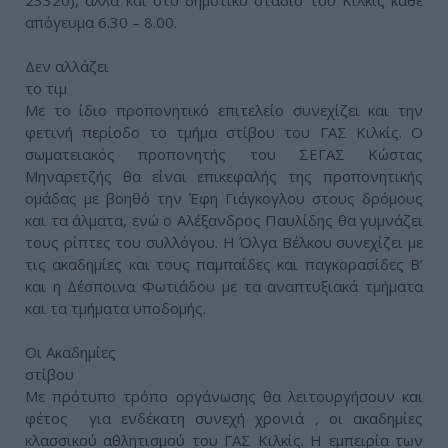
23320), αλλά και στο δημοτικό στάδιο του Κιλκίς κάθε
απόγευμα 6.30 – 8.00.
Δεν αλλάζει
το τιμ
Με το ίδιο προπονητικό επιτελείο συνεχίζει και την
φετινή περίοδο το τμήμα στίβου του ΓΑΣ Κιλκίς. Ο
σωματειακός προπονητής του ΣΕΓΑΣ Κώστας
Μηναρετζής θα είναι επικεφαλής της προπονητικής
ομάδας με βοηθό την Έφη Γιάγκογλου στους δρόμους
και τα άλματα, ενώ ο Αλέξανδρος Παυλίδης θα γυμνάζει
τους ρίπτες του συλλόγου. Η Όλγα Βέλκου συνεχίζει με
τις ακαδημίες και τους παμπαίδες και παγκορασίδες Β’
και η Δέσποινα Φωτιάδου με τα αναπτυξιακά τμήματα
και τα τμήματα υποδομής.
Οι Ακαδημίες
στίβου
Με πρότυπο τρόπο οργάνωσης θα λειτουργήσουν και
φέτος για ενδέκατη συνεχή χρονιά , οι ακαδημίες
κλασσικού αθλητισμού του ΓΑΣ Κιλκίς. Η εμπειρία των