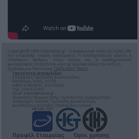
Copyright © 2006-2026 Eidisis.gr - Η ενημερωτική πύλη του Κιλκίς. Με
την επιφύλαξη παντός δικαιώματος. Η αναδημοσίευση μέρους ή
ολόκληρου άρθρου, όπως επίσης και η αναδημοσίευση
φωτογραφίας επιτρέπεται μόνο μέ έγγραφη άδεια του εκδότη.
Τερζενίδης Νικος
Σχεδίαση και Υλοποίηση
Ταυτότητα ιστοσελίδας
Επιχείρηση Τερζενίδης Κωνσταντίνος
Μεταλλικό, Κιλκίς, 61100
ΑΦΜ: 024638641, ΔΟΥ Κιλκίς
Τηλ.: 23410 27307
Email:
eidisis@eidisis.gr
Ιδιοκτήτης/ Νόμιμος εκπρ./ Διευθυντής/ Διαχειριστής/
Δικαιούχος domain: Τερζενίδης Κωνσταντίνος
Διευθύντρια σύνταξης: Παγλαρίδου Ιωάννα
Προφίλ Εταιρείας
Όροι χρήσης