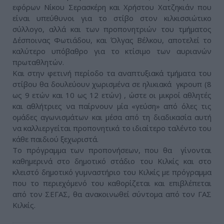
εφόρων Νίκου Σερασκέρη και Χρήστου Χατζηκιάν που
είναι υπεύθυνοι για το στίβο στον κιλκισσιώτικο
σύλλογο, αλλά και των προπονητριών του τμήματος
Δέσποινας Φωτιάδου, και Όλγας Βέλκου, αποτελεί το
καλύτερο υπόβαθρο για το κτίσιμο των αυριανών
πρωταθλητών.
Και στην φετινή περίοδο τα αναπτυξιακά τμήματα του
στίβου θα δουλεύουν χωρισμένα σε ηλικιακά γκρουπ (8
ως 9 ετών και 10 ως 12 ετών) , ώστε οι μικροί αθλητές
και αθλήτριες να παίρνουν μία «γεύση» από όλες τις
ομάδες αγωνισμάτων και μέσα από τη διαδικασία αυτή
να καλλιεργείται προπονητικά το ιδιαίτερο ταλέντο του
κάθε παιδιού ξεχωριστά.
Το πρόγραμμα των προπονήσεων, που θα γίνονται
καθημερινά στο δημοτικό στάδιο του Κιλκίς και στο
κλειστό δημοτικό γυμναστήριο του Κιλκίς με πρόγραμμα
που το περιεχόμενό του καθορίζεται και επιβλέπεται
από τον ΣΕΓΑΣ, θα ανακοινωθεί σύντομα από τον ΓΑΣ
Κιλκίς.