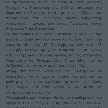
Οι προπονήσεις σε πρώτη φάση γίνονται Δευτέρα,
Τετάρτη και Παρασκευή στις 6.30 το απόγευμα στο
δημοτικό στάδιο του Κιλκίς με την επίβλεψη των
προπονητών του συλλόγου Κώστα Μηναρετζή,
Αλέξανδρου Παυλίδη, Δέσποινας Φωτιάδου, Όλγας
Βέλκου και Έφης Γιάγκογλου.
Οι προπονήσεις των μικρών κατηγοριών αλλά και των
ηλικιακών τμημάτων του συλλόγου θα ξεκινήσουν την
επόμενη εβδομάδα 17 Σεπτεμβρίου, ενώ στις 23
Σεπτεμβρίου είναι προγραμματισμένοι και οι αγώνες
στίβου της φθινοπωρινής φάσης για τις κατηγορίες
Παμπαίδων και Παγκορασίδων Β’ και Μίνι που θα
διεξαχθούν και φέτος στην Κρύα Βρύση Πέλλας.
Ακόμη στο πρώτο δεκαήμερο του Οκτωβρίου θα
διεξαχθούν και οι αγώνες στίβου για μαθητές και
μαθήτριες δημοτικών σχολείων της πόλης του Κιλκίς
που διοργανώνει κάθε χρόνο ο ΓΑΣ Κιλκίς σε
συνεργασία με τον ΣΕΓΑΣ.
Πληροφορίες και εγγραφές θα γίνονται καθημερινά στα
γραφεία του συλλόγου (21ης Ιουνίου 66 τηλ.2341-