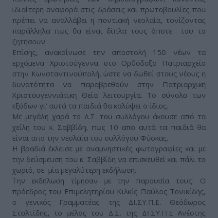
ιδιαίτερη αναφορά στις δράσεις και πρωτοβουλίες που
πρέπει να αναλλάβει η ποντιακή νεολαία, τονίζοντας
παράλληλα πως θα είναι δίπλα τους όποτε του το
ζητήσουν.
Επίσης, ανακοίνωσε την αποστολή 150 νέων τα
ερχόμενα Χριστούγεννα στο Ορθόδοξο Πατριαρχείο
στην Κωνσταντινούπολή, ώστε να δωθεί στους νέους η
δυνατότητα να παραβρεθούν στην Πατριαρχική
Χριστουγεννιάτικη Θεία λειτουργία. Το σύνολο των
εξόδων γι’ αυτά τα παιδιά θα καλύψει ο ίδιος.
Με μεγάλη χαρά το Δ.Σ. του συλλόγου άκουσε από τα
χείλη του κ. Σαββίδη, πως 10 απο αυτά τα παιδιά θα
είναι απο την νεολαία του συλλόγου Φύσκας.
Η βραδιά έκλεισε με αναμνηστικές φωτογραφίες και με
την δεύσμευση του κ. Σαββίδη να επισκευθεί και πάλι το
χωριό, σε μία μεγαλύτερη εκδήλωση.
Την εκδήλωση τίμησαν με την παρουσία τους: Ο
πρόεδρος του Επιμελητηρίου Κιλκίς Παύλος Τονικίδης,
ο γενικός Γραμματέας της ΔΙ.ΣΥ.Π.Ε. Θεόδωρος
Στολτίδης, το μέλος του Δ.Σ. της ΔΙ.ΣΥ.Π.Ε Ανέστης