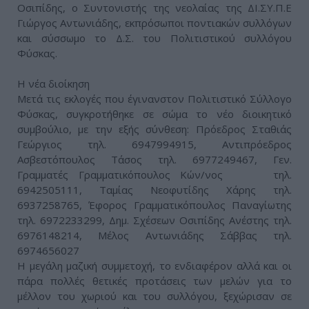
Οσιπίδης, ο Συντονιστής της νεολαίας της ΔΙ.ΣΥ.Π.Ε
Γιώργος Αντωνιάδης, εκπρόσωποι ποντιακών συλλόγων
και σύσσωμο το Δ.Σ. του Πολιτιστικού συλλόγου
Φύσκας.
H νέα διοίκηση
Μετά τις εκλογές που έγινανστον Πολιτιστικό Σύλλογο
Φύσκας, συγκροτήθηκε σε σώμα το νέο διοικητικό
συμβούλιο, με την εξής σύνθεση: Πρόεδρος Σταθιάς
Γεώργιος τηλ. 6947994915, Αντιπρόεδρος
Ασβεστόπουλος Τάσος τηλ. 6977249467, Γεν.
Γραμματές Γραμματικόπουλος Κών/νος τηλ.
6942505111, Ταμίας Νεοφυτίδης Χάρης τηλ.
6937258765, Έφορος Γραμματικόπουλος Παναγίωτης
τηλ. 6972233299, Δημ. Σχέσεων Οσιπίδης Ανέστης τηλ.
6976148214, Μέλος Αντωνιάδης Σάββας τηλ.
6974656027
Η μεγάλη μαζική συμμετοχή, το ενδιαφέρον αλλά και οι
πάρα πολλές θετικές προτάσεις των μελών για το
μέλλον του χωριού και του συλλόγου, ξεχώρισαν σε