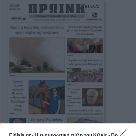
Eidisis.gr - Η ενημερωτική πύλη του Κιλκίς -
Do