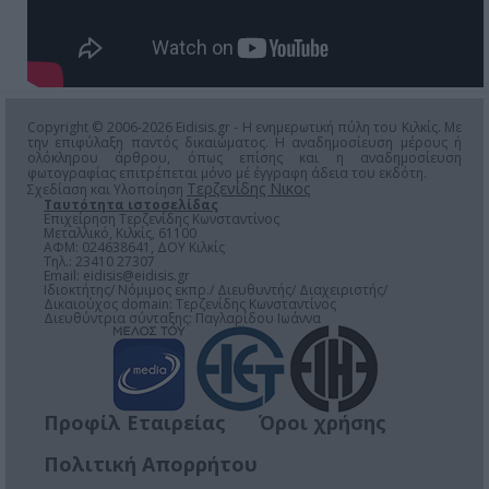
Copyright © 2006-2026 Eidisis.gr - Η ενημερωτική πύλη του Κιλκίς. Με
την επιφύλαξη παντός δικαιώματος. Η αναδημοσίευση μέρους ή
ολόκληρου άρθρου, όπως επίσης και η αναδημοσίευση
φωτογραφίας επιτρέπεται μόνο μέ έγγραφη άδεια του εκδότη.
Τερζενίδης Νικος
Σχεδίαση και Υλοποίηση
Ταυτότητα ιστοσελίδας
Επιχείρηση Τερζενίδης Κωνσταντίνος
Μεταλλικό, Κιλκίς, 61100
ΑΦΜ: 024638641, ΔΟΥ Κιλκίς
Τηλ.: 23410 27307
Email:
eidisis@eidisis.gr
Ιδιοκτήτης/ Νόμιμος εκπρ./ Διευθυντής/ Διαχειριστής/
Δικαιούχος domain: Τερζενίδης Κωνσταντίνος
Διευθύντρια σύνταξης: Παγλαρίδου Ιωάννα
Προφίλ Εταιρείας
Όροι χρήσης
Πολιτική Απορρήτου