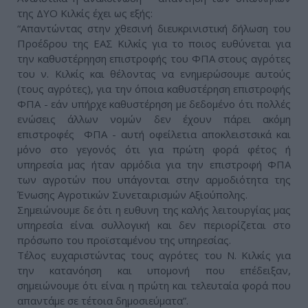
της ΔΥΟ Κιλκίς έχει ως εξής:
“Απαντώντας στην χθεσινή διευκρινιστική δήλωση του
Προέδρου της ΕΑΣ Κιλκίς για το ποιος ευθύνεται για
την καθυστέρηηση επιστροφής του ΦΠΑ στους αγρότες
του ν. Κιλκίς και θέλοντας να ενημερώσουμε αυτούς
(τους αγρότες), για την όποια καθυστέρηση επιστροφής
ΦΠΑ - εάν υπήρχε καθυστέρηση με δεδομένο ότι πολλές
ενώσεις άλλων νομών δεν έχουν πάρει ακόμη
επιστροφές ΦΠΑ - αυτή οφείλετια αποκλειστσικά και
μόνο στο γεγονός ότι για πρώτη φορά φέτος ή
υπηρεσία μας ήταν αρμόδια για την επιστροφή ΦΠΑ
των αγροτών που υπάγονται στην αρμοδιότητα της
Ένωσης Αγροτικών Συνεταιρισμών Αξιούπολης.
Σημειώνουμε δε ότι η ευθυνη της καλής λειτουργίας μας
υπηρεσία είναι συλλογική και δεν περιορίζεται στο
πρόσωπο του προϊσταμένου της υπηρεσίας.
Τέλος ευχαριστώντας τους αγρότες του Ν. Κιλκίς για
την κατανόηση και υπομονή που επέδειξαν,
σημειώνουμε ότι είναι η πρώτη και τελευταία φορά που
απαντάμε σε τέτοια δημοσιεύματα”.