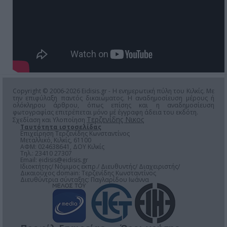
Copyright © 2006-2026 Eidisis.gr - Η ενημερωτική πύλη του Κιλκίς. Με
την επιφύλαξη παντός δικαιώματος. Η αναδημοσίευση μέρους ή
ολόκληρου άρθρου, όπως επίσης και η αναδημοσίευση
φωτογραφίας επιτρέπεται μόνο μέ έγγραφη άδεια του εκδότη.
Τερζενίδης Νικος
Σχεδίαση και Υλοποίηση
Ταυτότητα ιστοσελίδας
Επιχείρηση Τερζενίδης Κωνσταντίνος
Μεταλλικό, Κιλκίς, 61100
ΑΦΜ: 024638641, ΔΟΥ Κιλκίς
Τηλ.: 23410 27307
Email:
eidisis@eidisis.gr
Ιδιοκτήτης/ Νόμιμος εκπρ./ Διευθυντής/ Διαχειριστής/
Δικαιούχος domain: Τερζενίδης Κωνσταντίνος
Διευθύντρια σύνταξης: Παγλαρίδου Ιωάννα