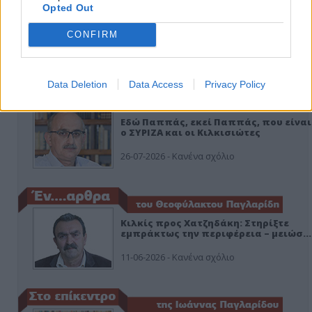
Opted Out
CONFIRM
ΑΠΟΨΕΙΣ
Data Deletion
Data Access
Privacy Policy
Εδώ Παππάς, εκεί Παππάς, που είναι
ο ΣΥΡΙΖΑ και οι Κιλκισιώτες
26-07-2026 - Κανένα σχόλιο
Κιλκίς προς Χατζηδάκη: Στηρίξτε
εμπράκτως την περιφέρεια – μειώσ…
11-06-2026 - Κανένα σχόλιο