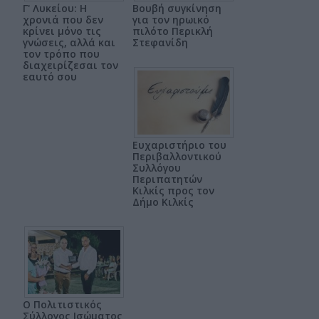
Γ' Λυκείου: Η
Βουβή συγκίνηση
χρονιά που δεν
για τον ηρωικό
κρίνει μόνο τις
πιλότο Περικλή
γνώσεις, αλλά και
Στεφανίδη
τον τρόπο που
διαχειρίζεσαι τον
εαυτό σου
Ευχαριστήριο του
Περιβαλλοντικού
Συλλόγου
Περιπατητών
Κιλκίς προς τον
Δήμο Κιλκίς
Ο Πολιτιστικός
Σύλλογος Ισώματος