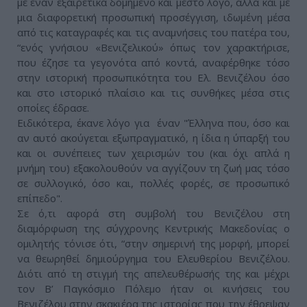
με έναν εξαιρετικά δομημένο και μεστό λόγο, αλλά και με
μια διαφορετική προσωπική προσέγγιση, ιδωμένη μέσα
από τις καταγραφές και τις αναμνήσεις του πατέρα του,
“ενός γνήσιου «Βενιζελικού» όπως τον χαρακτήρισε,
που έζησε τα γεγονότα από κοντά, αναφέρθηκε τόσο
στην ιστορική προσωπικότητα του Ελ. Βενιζέλου όσο
και στο ιστορικό πλαίσιο και τις συνθήκες μέσα στις
οποίες έδρασε.
Ειδικότερα, έκανε λόγο για έναν "Έλληνα που, όσο και
αν αυτό ακούγεται εξωπραγματικό, η ίδια η ύπαρξή του
και οι συνέπειες των χειρισμών του (και όχι απλά η
μνήμη του) εξακολουθούν να αγγίζουν τη ζωή μας τόσο
σε συλλογικό, όσο και, πολλές φορές, σε προσωπικό
επίπεδο".
Σε ό,τι αφορά στη συμβολή του Βενιζέλου στη
διαμόρφωση της σύγχρονης Κεντρικής Μακεδονίας ο
ομιλητής τόνισε ότι, “στην σημερινή της μορφή, μπορεί
να θεωρηθεί δημιούργημα του Ελευθερίου Βενιζέλου.
Διότι από τη στιγμή της απελευθέρωσής της και μέχρι
τον Β’ Παγκόσμιο Πόλεμο ήταν οι κινήσεις του
Βενιζέλου στην σκακιέρα της ιστορίας που την έθρεψαν