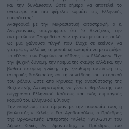
και την δυνάμωσαν, ώστε σήμερα να αποτελεί το
υγιέστερο και πιο φέρελπι κομμάτι της Ελληνικής
επικράτειας".
Αναφορικά με την Μικρασιατική καταστροφή, ο κ.
Ανωγειανάκις υπογράμμισε ότι “ο Βενιζέλος την
αντιμετώπισε Προμηθεϊκά. Δεν την αντιμετώπισε, απλά,
ως μία χαίνουσα πληγή που έλαχε σε εκείνον να
γιατρέψει, αλλά ως τη μοναδική ευκαιρία να μετατρέψει
το «Γένος των Ρωμιών» σε «Έθνος των Ελλήνων». Είχε
την ψυχική δύναμη, την ηρεμία της σκέψης αλλά και την
βαθειά ιστορική γνώση, την ξεκάθαρη αντίληψη της
ιστορικής διαδικασίας και τη συνείδηση του ιστορικού
του ρόλου, ώστε από κήρυκας της ανασύστασης της
Βυζαντινής Αυτοκρατορίας να γίνει ο θεμελιωτής του
σύγχρονου Ελληνικού Κράτους και ενός συμπαγούς
κορμού του Ελληνικού Έθνους”.
Την εκδήλωση, που τίμησαν με την παρουσία τους η
βουλευτής ν. Κιλκίς κ. Ειρ. Αγαθοπούλου, ο Πρόεδρος
της Οργανωτικής Επιτροπής “Κιλκίς 1913-2013” του
Δήμου Κιλκίς Αν. Αμανατίδης, ο Πρόεδρος του