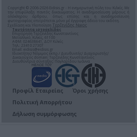
Copyright © 2006-2026 Eidisis.gr - Η ενημερωτική πύλη του Κιλκίς. Με
την επιφύλαξη παντός δικαιώματος. Η αναδημοσίευση μέρους ή
ολόκληρου άρθρου, όπως επίσης και η αναδημοσίευση
φωτογραφίας επιτρέπεται μόνο μέ έγγραφη άδεια του εκδότη.
Τερζενίδης Νικος
Σχεδίαση και Υλοποίηση
Ταυτότητα ιστοσελίδας
Επιχείρηση Τερζενίδης Κωνσταντίνος
Μεταλλικό, Κιλκίς, 61100
ΑΦΜ: 024638641, ΔΟΥ Κιλκίς
Τηλ.: 23410 27307
Email:
eidisis@eidisis.gr
Ιδιοκτήτης/ Νόμιμος εκπρ./ Διευθυντής/ Διαχειριστής/
Δικαιούχος domain: Τερζενίδης Κωνσταντίνος
Διευθύντρια σύνταξης: Παγλαρίδου Ιωάννα
Προφίλ Εταιρείας
Όροι χρήσης
Πολιτική Απορρήτου
Δήλωση συμμόρφωσης