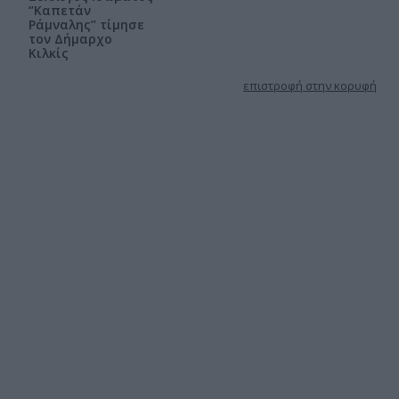
‘’Καπετάν
Ράμναλης’’ τίμησε
τον Δήμαρχο
Κιλκίς
επιστροφή στην κορυφή