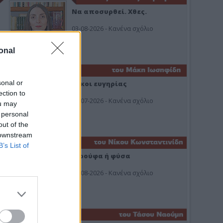
Να αποσυρθεί. Χθες.
03-08-2026 - Κανένα σχόλιο
onal
sonal or
Οίκοι ευγηρίας
ection to
24-07-2026 - Κανένα σχόλιο
ou may
 personal
out of the
 downstream
B’s List of
Ή ρούφα ή φύσα
03-08-2026 - Κανένα σχόλιο