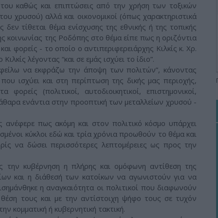
 του καθώς και επιπτώσεις από την χρήση των τοξικών
του χρυσού) αλλά και οικονομικοί (όπως χαρακτηριστικά
ς δεν τίθεται θέμα ενίσχυσης της εθνικής ή της τοπικής
ς κοινωνίας της Ροδόπης στο θέμα είπε πως η οριζόντια
αι φορείς - το οποίο ο αντιπεριφερειάρχης Κιλκίς κ. Χρ.
Κιλκίς λέγοντας “και σε εμάς ισχύει το ίδιο”.
 οφείλω να εκφράζω την άποψη των πολιτών”, κάνοντας
που ισχύει και στη περίπτωση της δικής μας περιοχής,
φορείς (πολιτικοί, αυτοδιοικητικοί, επιστημονικοί,
εκάθαρα ενάντια στην προοπτική των μεταλλείων χρυσού -
ς ανέφερε πως ακόμη και στον πολιτικό κόσμο υπάρχει
ισμένοι κύκλοι εδώ και τρία χρόνια προωθούν το θέμα και
ωρίς να δώσει περισσότερες λεπτομέρειες ως προς την
ς την κυβέρνηση η πλήρης και ομόφωνη αντίθεση της
είων και η διάθεσή των κατοίκων να αγωνιστούν για να
ισημάνθηκε η αναγκαιότητα οι πολιτικοί που διαφωνούν
θέση τους και με την αντίστοιχη ψήφο τους σε τυχόν
ν κομματική ή κυβερνητική τακτική.