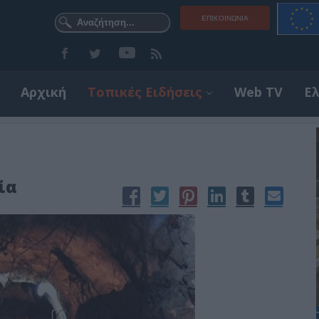
ΕΠΙΚΟΙΝΩΝΊΑ
Αρχική
Τοπικές Ειδήσεις
Web TV
Ε
ία