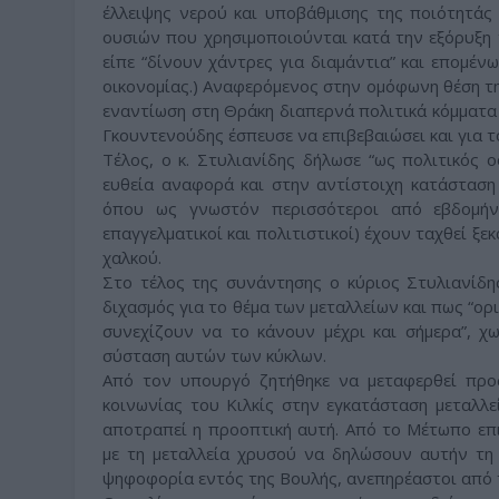
έλλειψης νερού και υποβάθμισης της ποιότητάς
ουσιών που χρησιμοποιούνται κατά την εξόρυξη 
είπε “δίνουν χάντρες για διαμάντια” και επομένω
οικονομίας.) Αναφερόμενος στην ομόφωνη θέση τη
εναντίωση στη Θράκη διαπερνά πολιτικά κόμματα κ
Γκουντενούδης έσπευσε να επιβεβαιώσει και για το 
Τέλος, ο κ. Στυλιανίδης δήλωσε “ως πολιτικός
ευθεία αναφορά και στην αντίστοιχη κατάσταση 
όπου ως γνωστόν περισσότεροι από εβδομήντα 
επαγγελματικοί και πολιτιστικοί) έχουν ταχθεί ξ
χαλκού.
Στο τέλος της συνάντησης ο κύριος Στυλιανίδη
διχασμός για το θέμα των μεταλλείων και πως “ορ
συνεχίζουν να το κάνουν μέχρι και σήμερα”, χ
σύσταση αυτών των κύκλων.
Από τον υπουργό ζητήθηκε να μεταφερθεί προ
κοινωνίας του Κιλκίς στην εγκατάσταση μεταλλ
αποτραπεί η προοπτική αυτή. Από το Μέτωπο επ
με τη μεταλλεία χρυσού να δηλώσουν αυτήν τη 
ψηφοφορία εντός της Βουλής, ανεπηρέαστοι από τη