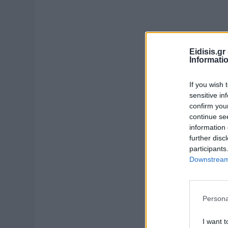
Eidisis.g
Informati
If you wish 
sensitive in
confirm you
continue se
information 
further disc
participants
Downstream 
Persona
I want t