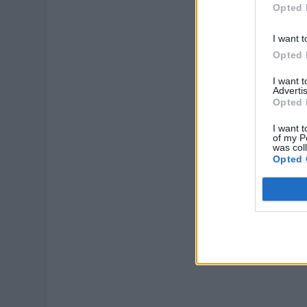
Opted 
I want t
Opted 
I want 
Advertis
Opted 
I want t
of my P
was col
Opted 