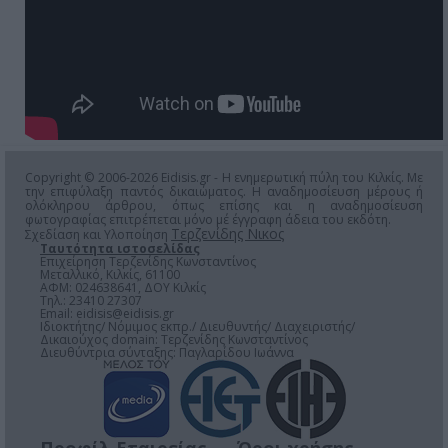
Copyright © 2006-2026 Eidisis.gr - Η ενημερωτική πύλη του Κιλκίς. Με
την επιφύλαξη παντός δικαιώματος. Η αναδημοσίευση μέρους ή
ολόκληρου άρθρου, όπως επίσης και η αναδημοσίευση
φωτογραφίας επιτρέπεται μόνο μέ έγγραφη άδεια του εκδότη.
Τερζενίδης Νικος
Σχεδίαση και Υλοποίηση
Ταυτότητα ιστοσελίδας
Επιχείρηση Τερζενίδης Κωνσταντίνος
Μεταλλικό, Κιλκίς, 61100
ΑΦΜ: 024638641, ΔΟΥ Κιλκίς
Τηλ.: 23410 27307
Email:
eidisis@eidisis.gr
Ιδιοκτήτης/ Νόμιμος εκπρ./ Διευθυντής/ Διαχειριστής/
Δικαιούχος domain: Τερζενίδης Κωνσταντίνος
Διευθύντρια σύνταξης: Παγλαρίδου Ιωάννα
Προφίλ Εταιρείας
Όροι χρήσης