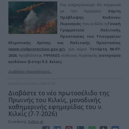
Σας ενημερώνουμε ότι σύμφωνα
με τον Ημερήσιο
Χάρτη
Πρόβλεψης Κινδύνου
Πυρκαγιάς
που εκδίδει η
Γενική
Γραμματεία Πολιτικής
Προστασίας του Υπουργείου
Κλιματικής Κρίσης και Πολιτικής Προστασίας
(
www.civilprotection.gov.gr
),
για αύριο
Τετάρτη 08-07-
2026,
προβλέπεται
ΥΨΗΛΟΣ
κίνδυνος πυρκαγιάς (
κατηγορία
κινδύνου 3) στην
Π.Ε. Κιλκίς.
Διαβάστε περισσότερα...
Δευτέρα, 06 Ιουλίου 2026 21:28
Διαβάστε το νέο πρωτοσέλιδο της
Πρωινής του Κιλκίς, μοναδικής
καθημερινής εφημερίδας του ν.
Κιλκίς (7-7-2026)
Συντάκτης:
Eidisis.gr