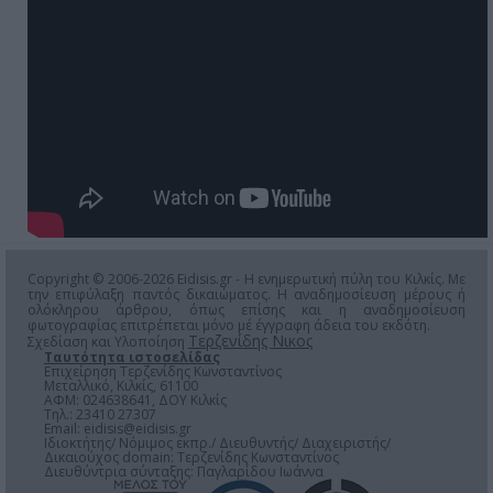
Copyright © 2006-2026 Eidisis.gr - Η ενημερωτική πύλη του Κιλκίς. Με
την επιφύλαξη παντός δικαιώματος. Η αναδημοσίευση μέρους ή
ολόκληρου άρθρου, όπως επίσης και η αναδημοσίευση
φωτογραφίας επιτρέπεται μόνο μέ έγγραφη άδεια του εκδότη.
Τερζενίδης Νικος
Σχεδίαση και Υλοποίηση
Ταυτότητα ιστοσελίδας
Επιχείρηση Τερζενίδης Κωνσταντίνος
Μεταλλικό, Κιλκίς, 61100
ΑΦΜ: 024638641, ΔΟΥ Κιλκίς
Τηλ.: 23410 27307
Email:
eidisis@eidisis.gr
Ιδιοκτήτης/ Νόμιμος εκπρ./ Διευθυντής/ Διαχειριστής/
Δικαιούχος domain: Τερζενίδης Κωνσταντίνος
Διευθύντρια σύνταξης: Παγλαρίδου Ιωάννα