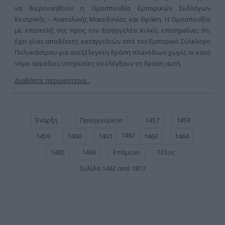
να διερευνηθούν η Ομοσπονδία Εμπορικών Συλλόγων
Κεντρικής – Ανατολικής Μακεδονίας και Θράκη. Η Ομοσπονδία
με επιστολή της προς τον Εισαγγελέα Κιλκίς επισημαίνει ότι
έχει γίνει αποδέκτης καταγγελιών από τον Εμπορικό Σύλκλογο
Πολυκάστρου για ανεξέλεγκτη δράση πλανόδιων χωρίς οι κατά
νόμο αρμόδιες υπηρεσίες να ελέγξουν τη δράση αυτή.
Διαβάστε περισσότερα...
Έναρξη
Προηγούμενο
1457
1458
1462
1459
1460
1461
1463
1464
1465
1466
Επόμενο
Τέλος
Σελίδα 1462 από 1817