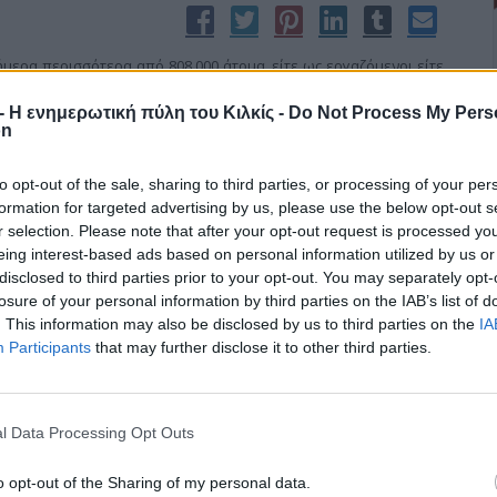
ήμερα περισσότερα από 808.000 άτομα, είτε ως εργαζόμενοι είτε
ς εκπαιδευόμενοι έχουν ενταχθεί σε 47 επιμέρους προγράμματα
r - Η ενημερωτική πύλη του Κιλκίς -
Do Not Process My Pers
 προώθησης της απασχόλησης και επαγγελματικής εκπαίδευσης
on
σμού 3,2 δισ. ευρώ.
to opt-out of the sale, sharing to third parties, or processing of your per
formation for targeted advertising by us, please use the below opt-out s
r selection. Please note that after your opt-out request is processed y
υ στην απεργία
eing interest-based ads based on personal information utilized by us or
disclosed to third parties prior to your opt-out. You may separately opt-
losure of your personal information by third parties on the IAB’s list of
. This information may also be disclosed by us to third parties on the
IA
ιας κυβερνητικής υποχωρητικότητας που τελειωμό δεν έχει στα
Participants
that may further disclose it to other third parties.
κας και των Ευρωπαίων δανειστών μας», αναφέρει σε ανακοίνωσή
ίς για τη συμμετοχή του στην πανελλαδική απεργία της 19ης
l Data Processing Opt Outs
τα, αλλά για μια κυνική κυβέρνηση που εκτελεί με μεθοδική
του των εργαζομένων, της κοινωνίας και της οικονομίας που
o opt-out of the Sharing of my personal data.