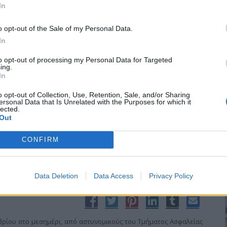
In
o opt-out of the Sale of my Personal Data.
In
μβουλίου Κιλκίς
to opt-out of processing my Personal Data for Targeted
ing.
In
την έγκριση των απολογισμών-ισολογισμών των 7 Δημοτικών
o opt-out of Collection, Use, Retention, Sale, and/or Sharing
 σημερινό καλλικρατικό δήμο Κιλκίς, πραγματοποιήθηκε στην
ersonal Data that Is Unrelated with the Purposes for which it
lected.
ίου Κιλκίς.
Out
CONFIRM
Data Deletion
Data Access
Privacy Policy
ρίου στο μεσημέρι, από αστυνομικούς του Τμήματος Ασφαλείας