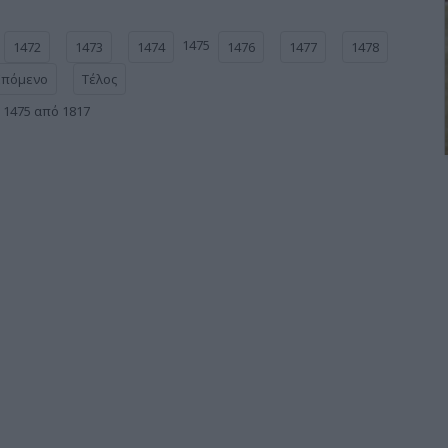
1475
1472
1473
1474
1476
1477
1478
Επόμενο
Τέλος
 1475 από 1817