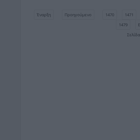
Έναρξη
Προηγούμενο
1470
1471
1479
Σελίδα