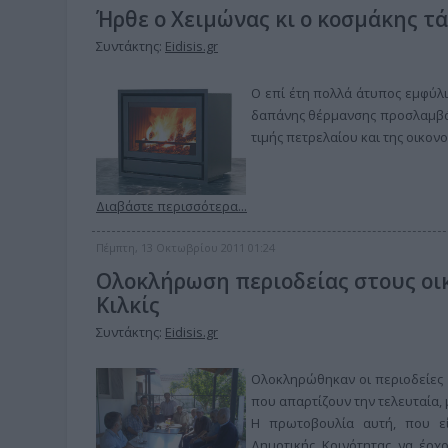
Ήρθε ο Χειμώνας κι ο κοσμάκης τ
Συντάκτης:
Eidisis.gr
Ο επί έτη πολλά άτυπος εμφύλιο
δαπάνης θέρμανσης προσλαμβάν
τιμής πετρελαίου και της οικον
Διαβάστε περισσότερα...
Πέμπτη, 13 Οκτωβρίου 2011 01:24
Ολοκλήρωση περιοδείας στους οι
Κιλκίς
Συντάκτης:
Eidisis.gr
Ολοκληρώθηκαν οι περιοδείες τ
που απαρτίζουν την τελευταία, μ
Η πρωτοβουλία αυτή, που εί
Δημοτικής Κοινότητας να έρχο