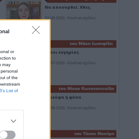
Να αποσυρθεί. Χθες.
03-08-2026 - Κανένα σχόλιο
onal
sonal or
Οίκοι ευγηρίας
ection to
24-07-2026 - Κανένα σχόλιο
ou may
 personal
out of the
 downstream
B’s List of
Ή ρούφα ή φύσα
03-08-2026 - Κανένα σχόλιο