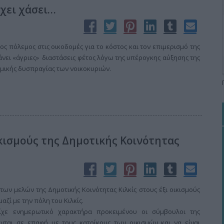
άχει χάσει…
ς πόλεμος στις οικοδομές για το κόστος και τον επιμερισμό της
ει «άγριες» διαστάσεις φέτος λόγω της υπέρογκης αύξησης της
ομικής δυσπραγίας των νοικοκυριών.
κισμούς της Δημοτικής Κοινότητας
ων μελών της Δημοτικής Κοινότητας Κιλκίς στους έξι οικισμούς
αζί με την πόλη του Κιλκίς.
χε ενημερωτικό χαρακτήρα προκειμένου οι σύμβουλοι της
νται σε επαφή με τους κατοίκους των οικισμών και να είναι