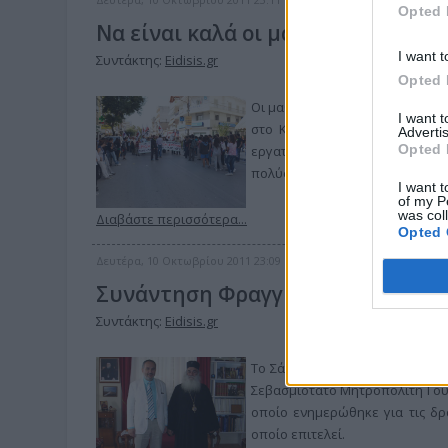
Opted 
Να είναι καλά οι μαθητές…
I want t
Συντάκτης:
Eidisis.gr
Opted 
Οι μαθητές έδωσαν τον τόνο στ
I want 
στο Κιλκίς. Αν κρίνει η κυβέ
Advertis
Opted 
εργατών και υπαλλήλων, μάλλο
πολύς κόσμος δεν βγήκε στους 
I want t
of my P
was col
Διαβάστε περισσότερα...
Opted 
Δευτέρα, 10 Οκτωβρίου 2011 23:09
Συνάντηση Φραγγίδη - Δημητρίο
Συντάκτης:
Eidisis.gr
Το Σάββατο 1 Οκτωβρίου 2011, 
Σεβασμιότατο Μητροπολίτη Γου
οποίο ενημερώθηκε για τις δρ
οποίο επιτελεί.