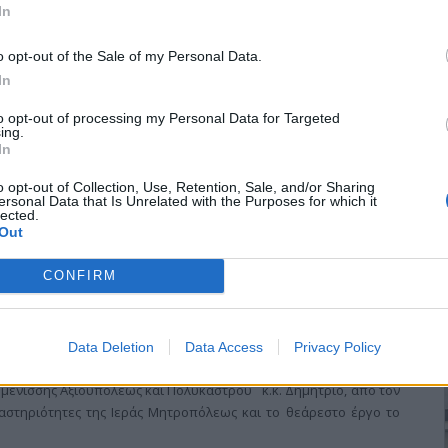
In
o opt-out of the Sale of my Personal Data.
In
η χθεσινή πανεργατική και πανδημοσιοϋπαλληλική κινητοποίηση
to opt-out of processing my Personal Data for Targeted
ρνηση το μέγεθος της αντίδρασης στα μέτρα της από τον όγκο
ing.
In
ν πρέπει να αναμένουμε και νέα μέτρα. Να μην το κουράζουμε:
δρόμους.
o opt-out of Collection, Use, Retention, Sale, and/or Sharing
ersonal Data that Is Unrelated with the Purposes for which it
lected.
Out
CONFIRM
υ
Data Deletion
Data Access
Privacy Policy
ο βουλευτής ΠΑΣΟΚ Κιλκίς, Γεώργιος Φραγγίδης, επισκέφθηκε το
μενίσσης Αξιουπόλεως και Πολυκάστρου κ.κ. Δημήτριο, από τον
αστηριότητες της Ιεράς Μητροπόλεως και το θεάρεστο έργο το