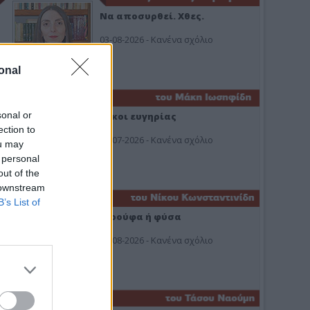
Να αποσυρθεί. Χθες.
03-08-2026 - Κανένα σχόλιο
onal
sonal or
Οίκοι ευγηρίας
ection to
24-07-2026 - Κανένα σχόλιο
ou may
 personal
out of the
 downstream
B’s List of
Ή ρούφα ή φύσα
03-08-2026 - Κανένα σχόλιο