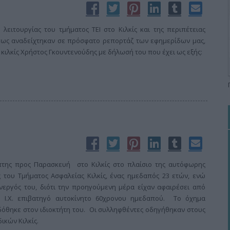
ειτουργίας του τμήματος ΤΕΙ στο Κιλκίς και της περιπέτειας
πως αναδείχτηκαν σε πρόσφατο ρεπορτάζ των εφημερίδων μας,
 κιλκίς Χρήστος Γκουντενούδης με δήλωσή του που έχει ως εξής:
της προς Παρασκευή στο Κιλκίς στο πλαίσιο της αυτόφωρης
ς του Τμήματος Ασφαλείας Κιλκίς, ένας ημεδαπός 23 ετών, ενώ
υνεργός του, διότι την προηγούμενη μέρα είχαν αφαιρέσει από
ο Ι.Χ. επιβατηγό αυτοκίνητο 60χρονου ημεδαπού. Το όχημα
δόθηκε στον ιδιοκτήτη του. Οι συλληφθέντες οδηγήθηκαν στους
ικών Κιλκίς.