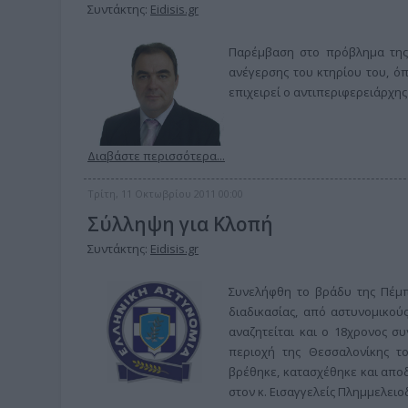
Συντάκτης:
Eidisis.gr
Παρέμβαση στο πρόβλημα της λ
ανέγερσης του κτηρίου του, ό
επιχειρεί ο αντιπεριφερειάρχης
Διαβάστε περισσότερα...
Τρίτη, 11 Οκτωβρίου 2011 00:00
Σύλληψη για Κλοπή
Συντάκτης:
Eidisis.gr
Συνελήφθη το βράδυ της Πέμπ
διαδικασίας, από αστυνομικού
αναζητείται και ο 18χρονος σ
περιοχή της Θεσσαλονίκης τ
βρέθηκε, κατασχέθηκε και απο
στον κ. Εισαγγελείς Πλημμελειοδ