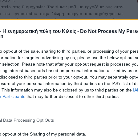
10/2011.
ατείο στις Βιομηχανίες Τροφίμων μαζί με εργαζόμενους στον
ο του εργοστασίου στην 24ωρη απεργία που κηρύχτηκε ως
εργαζομένων που συνδικαλίστηκαν σε όργανο δευτεροβάθμιο
ήρωτων εργατών-υπαλλήλων που έχουν να αποζημιωθούν για
r - Η ενημερωτική πύλη του Κιλκίς -
Do Not Process My Pers
Σαββατοκύριακα, όπως ανέφερε το Σωματείο.
on
to opt-out of the sale, sharing to third parties, or processing of your per
formation for targeted advertising by us, please use the below opt-out s
r selection. Please note that after your opt-out request is processed y
ν Τρίτη και στις Μουριές
eing interest-based ads based on personal information utilized by us or
disclosed to third parties prior to your opt-out. You may separately opt-
losure of your personal information by third parties on the IAB’s list of
. This information may also be disclosed by us to third parties on the
IA
ουριών, όπως αναμενόταν, μεταφέρθηκε στο Κιλκίς, Όπως
Participants
that may further disclose it to other third parties.
ση: Η ΑΤΕ ενημερώνει ότι οι εργασίες του Καταστήματός της στις
ν Τετάρτη 5 Οκτωβρίου 2011 στο κατάστημα Κιλκίς, επί της οδού
l Data Processing Opt Outs
o opt-out of the Sharing of my personal data.