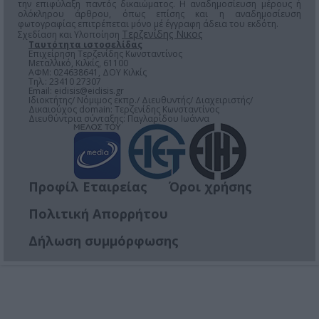
την επιφύλαξη παντός δικαιώματος. Η αναδημοσίευση μέρους ή
ολόκληρου άρθρου, όπως επίσης και η αναδημοσίευση
φωτογραφίας επιτρέπεται μόνο μέ έγγραφη άδεια του εκδότη.
Τερζενίδης Νικος
Σχεδίαση και Υλοποίηση
Ταυτότητα ιστοσελίδας
Επιχείρηση Τερζενίδης Κωνσταντίνος
Μεταλλικό, Κιλκίς, 61100
ΑΦΜ: 024638641, ΔΟΥ Κιλκίς
Τηλ.: 23410 27307
Email:
eidisis@eidisis.gr
Ιδιοκτήτης/ Νόμιμος εκπρ./ Διευθυντής/ Διαχειριστής/
Δικαιούχος domain: Τερζενίδης Κωνσταντίνος
Διευθύντρια σύνταξης: Παγλαρίδου Ιωάννα
Προφίλ Εταιρείας
Όροι χρήσης
Πολιτική Απορρήτου
Δήλωση συμμόρφωσης