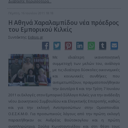
Διαβάστε περισσότερα...
Πέμπτη, 16 Ιουνίου 2011 18:18
Η Αθηνά Χαραλαμπίδου νέα πρόεδρος
του Εμπορικού Κιλκίς
Συντάκτης:
Eidisis.gr
Με ιδιαίτερη ικανοποιητική
συμμετοχή των μελών του, ανάλογα
με τις ιδιαίτερα δύσκολες οικονομικές
και κοινωνικές συνθήκες που
αντιμετωπίζουν, πραγματοποιήθηκαν
την Δευτέρα 6 και την Τρίτη 7 Ιουνίου
2011 οι Εκλογές στον Εμπορικό Σύλλογο Κιλκίς για την ανάδειξη
νέου Διοικητικού Συμβουλίου και Ελεγκτικής Επιτροπής, καθώς
και για την εκλογή Αντιπροσώπων στην Ομοσπονδία
Ο.Ε.Σ.Κ.Μ.Θ. Για προσωπικούς λόγους από την πρώτη εκλογή
παραιτήθηκαν οι: Ανδρέας Βούτσκογλου και η πρώτη
αναπληρώτρια, Σούλα Κωνσταντινίδου και στη θέση τους