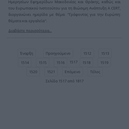
Ημερησίων Εφημερίδων Μακεδονίας και Θράκης, καθώς και
του Ευρωπαϊκού Ινστιτούτου για τη Βιώσιμη Ανάπτυξη A CERT,
διοργανώνει ημερίδα με θέμα: "Γράφοντας για την Ευρώπη:
θέματα και εργαλεία".
Διαβάστε περισσότερα...
Έναρξη
Προηγούμενο
1512
1513
1517
1514
1515
1516
1518
1519
1520
1521
Επόμενο
Τέλος
Σελίδα 1517 από 1817