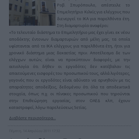
Ροβ. Σπυρόπουλο, απέστειλε το
Επιμελητήριο Κιλκίς για ελέγχους που
διενεργεί το ΙΚΑ για παρελθόντα έτη.
Στη διαμαρτυρία αναφέρει:
«Το τελευταίο διάστημα το Επιμελητήριο μας έχει γίνει εκ νέου
αποδέκτης έντονων διαμαρτυριών από μέλη μας, τα οποία
υφίστανται από το ΙΚΑ ελέγχους για παρελθόντα έτη, ήτοι για
χρονικό διάστημα μιας δεκαετίας πριν. Αποτέλεσμα δε των
ελέγχων αυτών, είναι να προκύπτουν διαφορές, με την
αιτιολογία ότι δήθεν οι εργοδότες δεν κατέβαλαν τις
απαιτούμενες εισφορές του προσωπικού τους, αλλά λιγότερες,
γεγονός που οι εργοδότες είναι αδύνατο να αρνηθούν με τις
απαραίτητες αποδείξεις, δεδομένου ότι όλα τα αποδεικτικά
στοιχεία, όπως π.χ. οι πίνακες προσωπικού που τηρούνται
στην Επιθεώρηση εργασίας, στον ΟΑΕΔ κλπ, έχουν
καταστραφεί, λόγω παρελεύσεως 5ετίας.
Διαβάστε περισσότερα...
Πέμπτη, 14 Απριλίου 2011 17:32