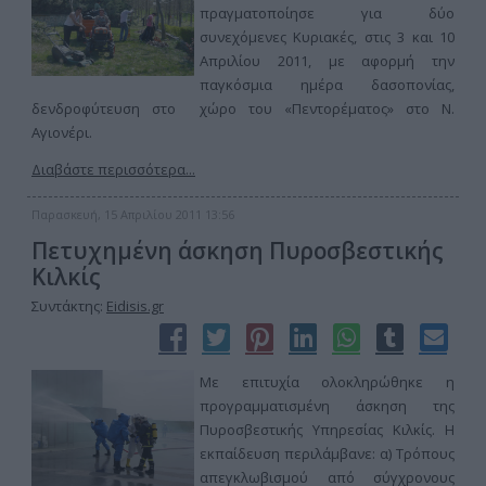
πραγματοποίησε για δύο
συνεχόμενες Κυριακές, στις 3 και 10
Απριλίου 2011, με αφορμή την
παγκόσμια ημέρα δασοπονίας,
δενδροφύτευση στο χώρο του «Πεντορέματος» στο Ν.
Αγιονέρι.
Διαβάστε περισσότερα...
Παρασκευή, 15 Απριλίου 2011 13:56
Πετυχημένη άσκηση Πυροσβεστικής
Κιλκίς
Συντάκτης:
Eidisis.gr
Με επιτυχία ολοκληρώθηκε η
προγραμματισμένη άσκηση της
Πυροσβεστικής Υπηρεσίας Κιλκίς. Η
εκπαίδευση περιλάμβανε: α) Τρόπους
απεγκλωβισμού από σύγχρονους