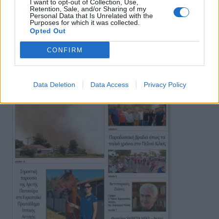
I want to opt-out of Collection, Use,
Retention, Sale, and/or Sharing of my
Personal Data that Is Unrelated with the
Purposes for which it was collected.
Πρωινή
Opted Out
CONFIRM
Data Deletion
Data Access
Privacy Policy