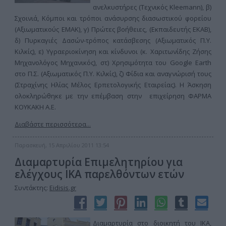
ανελκυστήρες (Τεχνικός Kleemann), β)
Σχοινιά, Κόμποι και τρόποι ανάσυρσης διασωστικού φορείου
(Αξιωματικούς ΕΜΑΚ), γ) Πρώτες βοήθειες, (Εκπαιδευτής ΕΚΑΒ),
δ) Πυρκαγιές Δασών-τρόπος κατάσβεσης (Αξιωματικός Π.Υ.
Κιλκίς), ε) Υγραεριοκίνηση και κίνδυνοι (κ. Χαριτωνίδης Ζήσης
Μηχανολόγος Μηχανικός), στ) Χρησιμότητα του Google Earth
στο Π.Σ. (Αξιωματικός Π.Υ. Κιλκίς), ζ) Φίδια και αναγνώρισή τους
(Στραχίνης Ηλίας Μέλος Ερπετολογικής Εταιρείας). Η Άσκηση
ολοκληρώθηκε με την επέμβαση στην επιχείρηση ΦΑΡΜΑ
ΚΟΥΚΑΚΗ Α.Ε.
Διαβάστε περισσότερα...
Παρασκευή, 15 Απριλίου 2011 13:54
Διαμαρτυρία Επιμελητηρίου για
ελέγχους ΙΚΑ παρελθόντων ετών
Συντάκτης:
Eidisis.gr
Διαμαρτυρία στο διοικητή του ΙΚΑ,