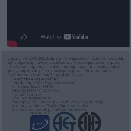
Copyright © 2006-2026 Eidisis.gr - Η ενημερωτική πύλη του Κιλκίς. Με
την επιφύλαξη παντός δικαιώματος. Η αναδημοσίευση μέρους ή
ολόκληρου άρθρου, όπως επίσης και η αναδημοσίευση
φωτογραφίας επιτρέπεται μόνο μέ έγγραφη άδεια του εκδότη.
Τερζενίδης Νικος
Σχεδίαση και Υλοποίηση
Ταυτότητα ιστοσελίδας
Επιχείρηση Τερζενίδης Κωνσταντίνος
Μεταλλικό, Κιλκίς, 61100
ΑΦΜ: 024638641, ΔΟΥ Κιλκίς
Τηλ.: 23410 27307
Email:
eidisis@eidisis.gr
Ιδιοκτήτης/ Νόμιμος εκπρ./ Διευθυντής/ Διαχειριστής/
Δικαιούχος domain: Τερζενίδης Κωνσταντίνος
Διευθύντρια σύνταξης: Παγλαρίδου Ιωάννα