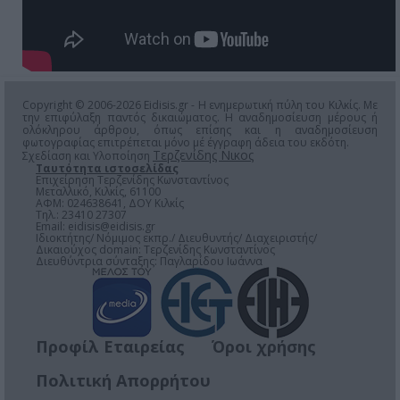
Copyright © 2006-2026 Eidisis.gr - Η ενημερωτική πύλη του Κιλκίς. Με
την επιφύλαξη παντός δικαιώματος. Η αναδημοσίευση μέρους ή
ολόκληρου άρθρου, όπως επίσης και η αναδημοσίευση
φωτογραφίας επιτρέπεται μόνο μέ έγγραφη άδεια του εκδότη.
Τερζενίδης Νικος
Σχεδίαση και Υλοποίηση
Ταυτότητα ιστοσελίδας
Επιχείρηση Τερζενίδης Κωνσταντίνος
Μεταλλικό, Κιλκίς, 61100
ΑΦΜ: 024638641, ΔΟΥ Κιλκίς
Τηλ.: 23410 27307
Email:
eidisis@eidisis.gr
Ιδιοκτήτης/ Νόμιμος εκπρ./ Διευθυντής/ Διαχειριστής/
Δικαιούχος domain: Τερζενίδης Κωνσταντίνος
Διευθύντρια σύνταξης: Παγλαρίδου Ιωάννα
Προφίλ Εταιρείας
Όροι χρήσης
Πολιτική Απορρήτου