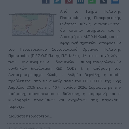
Από το Τμήμα Πολιτικής
Προστασίας της Περιφερειακής
Ενότητας Κιλκίς ανακοινώνεται
ότι κατόπιν αιτήματος του κ.
Διοικητή της ΔΙ.Π.Υ.Ν Κιλκίς και σε
εφαρμογή σχετικών αποφάσεων
του Περιφερειακού Συντονιστικού Οργάνου Πολιτικής
Προστασίας (Π.Ε.Σ.Ο.Π.Π.) της Π.Ε. Κιλκίς, τίθεται σε ισχύ, λόγω
των αναμενόμενων δυσμενών πυρομετεωρολογικών
συνθηκών (κατάσταση RED CODE ), η απόφαση του
Αντιπεριφερειάρχη Κιλκίς κ. Ανδρέα Βεργίδη, η οποία
προβλέπεται από τις συνεδριάσεις του Π.Ε.Σ.Ο.Π.Π. της 16ης
ης
Απριλίου 2026 και της 10
Ιουλίου 2026. Σύμφωνα με την
απόφαση, απαγορεύεται η διέλευση, η παραμονή και η
κυκλοφορία προσώπων και οχημάτων στις παρακάτω
περιοχές:
Διαβάστε περισσότερα...
Τρίτη, 21 Ιουλίου 2026 13:09