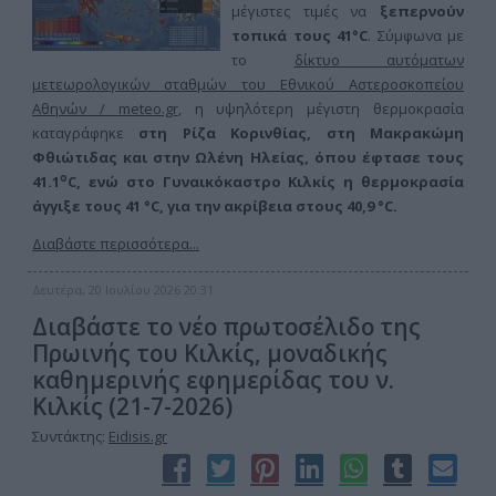
μέγιστες τιμές να
ξεπερνούν
τοπικά τους 41°C
. Σύμφωνα με
το
δίκτυο αυτόματων
μετεωρολογικών σταθμών του Εθνικού Αστεροσκοπείου
Αθηνών / meteo.gr
, η υψηλότερη μέγιστη θερμοκρασία
καταγράφηκε
στη Ρίζα Κορινθίας, στη Μακρακώμη
Φθιώτιδας και στην Ωλένη Ηλείας, όπου έφτασε τους
ο
41.1
C, ενώ στο Γυναικόκαστρο Κιλκίς η θερμοκρασία
άγγιξε τους 41 °C, για την ακρίβεια στους 40,9 °C.
Διαβάστε περισσότερα...
Δευτέρα, 20 Ιουλίου 2026 20:31
Διαβάστε το νέο πρωτοσέλιδο της
Πρωινής του Κιλκίς, μοναδικής
καθημερινής εφημερίδας του ν.
Κιλκίς (21-7-2026)
Συντάκτης:
Eidisis.gr