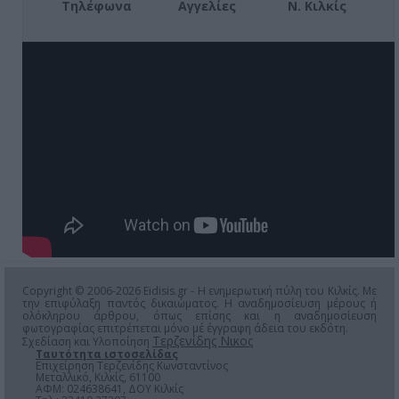
Τηλέφωνα
Αγγελίες
Ν. Κιλκίς
Copyright © 2006-2026 Eidisis.gr - Η ενημερωτική πύλη του Κιλκίς. Με
την επιφύλαξη παντός δικαιώματος. Η αναδημοσίευση μέρους ή
ολόκληρου άρθρου, όπως επίσης και η αναδημοσίευση
φωτογραφίας επιτρέπεται μόνο μέ έγγραφη άδεια του εκδότη.
Τερζενίδης Νικος
Σχεδίαση και Υλοποίηση
Ταυτότητα ιστοσελίδας
Επιχείρηση Τερζενίδης Κωνσταντίνος
Μεταλλικό, Κιλκίς, 61100
ΑΦΜ: 024638641, ΔΟΥ Κιλκίς