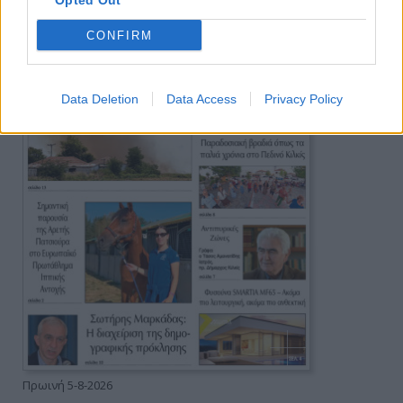
Opted Out
CONFIRM
Data Deletion
Data Access
Privacy Policy
Πρωινή 5-8-2026