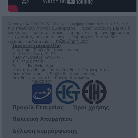
Copyright © 2006-2026 Eidisis.gr - Η ενημερωτική πύλη του Κιλκίς. Με
την επιφύλαξη παντός δικαιώματος. Η αναδημοσίευση μέρους ή
ολόκληρου άρθρου, όπως επίσης και η αναδημοσίευση
φωτογραφίας επιτρέπεται μόνο μέ έγγραφη άδεια του εκδότη.
Τερζενίδης Νικος
Σχεδίαση και Υλοποίηση
Ταυτότητα ιστοσελίδας
Επιχείρηση Τερζενίδης Κωνσταντίνος
Μεταλλικό, Κιλκίς, 61100
ΑΦΜ: 024638641, ΔΟΥ Κιλκίς
Τηλ.: 23410 27307
Email:
eidisis@eidisis.gr
Ιδιοκτήτης/ Νόμιμος εκπρ./ Διευθυντής/ Διαχειριστής/
Δικαιούχος domain: Τερζενίδης Κωνσταντίνος
Διευθύντρια σύνταξης: Παγλαρίδου Ιωάννα
Προφίλ Εταιρείας
Όροι χρήσης
Πολιτική Απορρήτου
Δήλωση συμμόρφωσης