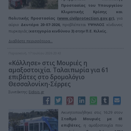
Προστασίας του Υπουργείου
Κλιματικής Κρίσης και
Πολιτικής Προστασίας (
www.civilprotection.gov.gr
),
για
αύριο
Δευτέρα 20-07-
2026,
προβλέπεται
ΥΨΗΛΟΣ
κίνδυνος
πυρκαγιάς (
κατηγορία κινδύνου 3) στην
Π.Ε. Κιλκίς.
Διαβάστε περισσότερα...
Παρασκευή, 17 Ιουλίου 2026 20:43
«Κόλλησε» στις Μουριές η
αμαξοστοιχία. Ταλαιπωρία για 61
επιβάτες στο δρομολόγιο
Θεσσαλονίκη-Σέρρες
Συντάκτης:
Eidisis.gr
Ακινητοποιήθηκε στις 16:29 στον
Σταθμό Μουριές με 61
επιβάτες
, η αμαξοστοιχία που