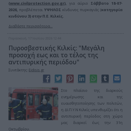
(
www.civilprotection.gov.gr
),
για αύριο
Σάββατο 18-07-
2026,
προβλέπεται
ΥΨΗΛΟΣ
κίνδυνος πυρκαγιάς (
κατηγορία
κινδύνου 3) στην
Π.Ε. Κιλκίς.
Διαβάστε περισσότερα...
Παρασκευή, 17 Ιουλίου 2026 12:44
Πυροσβεστικής Κιλκίς: "Μεγάλη
προσοχή εως και το τέλος της
αντιπυρικής περιόδου"
Συντάκτης:
Eidisis.gr
Στο πλαίσιο της διαρκούς
ενημέρωσης και της
ευαισθητοποίησης των πολιτών,
η ΔΙ.Π.Υ.Ν Κιλκίς υπενθυμίζει ότι η
αντιπυρική περίοδος στη χώρα
μας διαρκεί έως την 31η
Οκτωβρίου.