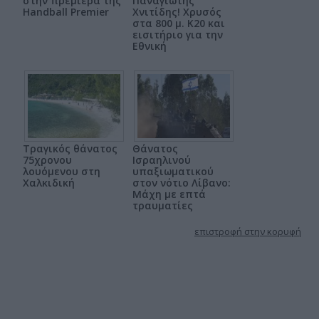
στην πρεμιέρα της
Παναγιώτης
Handball Premier
Χνιτίδης! Χρυσός
στα 800 μ. Κ20 και
εισιτήριο για την
Εθνική
Τραγικός θάνατος
Θάνατος
75χρονου
Ισραηλινού
λουόμενου στη
υπαξιωματικού
Χαλκιδική
στον νότιο Λίβανο:
Μάχη με επτά
τραυματίες
επιστροφή στην κορυφή