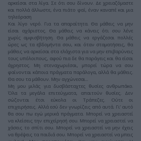
αρκείσαι στα λίγα. Σε ότι σου δίνουν. Δε χρειαζόμαστε
και πολλά άλλωστε, ένα πιάτο φαΐ, έναν καναπέ και μια
τηλεόραση
Και λίγο νερό. Για τα απαραίτητα. Θα μάθεις να μην
είσαι αχάριστος. Θα μάθεις να κάνεις ότι σου λένε
χωρίς αμφισβήτηση. Θα μάθεις να εργάζεσαι πολλές
ώρες ως τα εβδομήντα σου, και όταν σταματήσεις, θα
μάθεις να αρκείσαι στα ελάχιστα για να μην επιβαρύνεις
τους υπόλοιπους, αφού πια δε θα παράγεις και θα είσαι
άχρηστος. Μη στεναχωριέσαι, μπορεί τώρα να σου
φαίνονται κάποια πράγματα παράλογα, αλλά θα μάθεις.
Θα σου τα μάθουν. Μην αγχώνεσαι...
Μη μου μιλάς για δυσβάσταχτες θυσίες ανθρωπάκο.
Όλα τα μεγάλα επιτεύγματα, απαιτούν θυσίες. Δεν
σώζονται έτσι εύκολα οι Τράπεζες. Ούτε οι
επιχειρήσεις. Αλλά εσύ δεν γνωρίζεις από αυτά. Γι’ αυτό
θα σου πω εγώ μερικά πράγματα. Μπορεί να χρειαστεί
να κλείσεις την επιχείρησή σου. Μπορεί να χρειαστεί να
χάσεις το σπίτι σου. Μπορεί να χρειαστεί να μην έχεις
να θρέψεις τα παιδιά σου. Μπορεί να χρειαστεί να μπεις