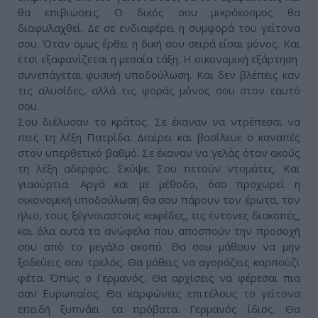
θα επιβιώσεις. Ο δικός σου μικρόκοσμος θα
διαφυλαχθεί. Δε σε ενδιαφέρει η συμφορά του γείτονα
σου. Όταν όμως έρθει η δική σου σειρά είσαι μόνος. Και
έτσι εξαφανίζεται η μεσαία τάξη. Η οικονομική εξάρτηση
συνεπάγεται φυσική υποδούλωση. Και δεν βλέπεις καν
τις αλυσίδες, αλλά τις φοράς μόνος σου στον εαυτό
σου.
Σου διέλυσαν το κράτος. Σε έκαναν να ντρέπεσαι να
πεις τη λέξη Πατρίδα. Διαίρει και βασίλευε ο καναπές
στον υπερθετικό βαθμό. Σε έκαναν να γελάς όταν ακούς
τη λέξη αδερφός. Σκύψε. Σου πετούν ντομάτες. Και
γιαούρτια. Αργά και με μέθοδο, όσο προχωρεί η
οικονομική υποδούλωση θα σου πάρουν τον έρωτα, τον
ήλιο, τους ξέγνοιαστους καφέδες, τις έντονες διακοπές,
και όλα αυτά τα ανώφελα που αποσπούν την προσοχή
σου από το μεγάλο σκοπό. Θα σου μάθουν να μην
ξοδεύεις σαν τρελός. Θα μάθεις να αγοράζεις καρπούζι
φέτα. Όπως ο Γερμανός. Θα αρχίσεις να φέρεσαι πια
σαν Ευρωπαίος. Θα καρφώνεις επιτέλους το γείτονα
επειδή ξυπνάει τα πρόβατα. Γερμανός ίδιος. Θα