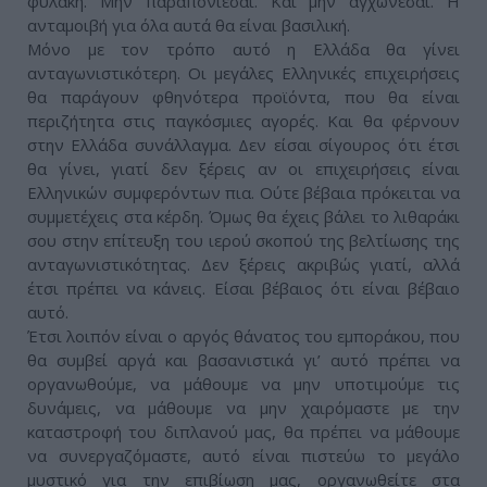
φυλακή. Μην παραπονιέσαι. Και μην αγχώνεσαι. Η
ανταμοιβή για όλα αυτά θα είναι βασιλική.
Μόνο με τον τρόπο αυτό η Ελλάδα θα γίνει
ανταγωνιστικότερη. Οι μεγάλες Ελληνικές επιχειρήσεις
θα παράγουν φθηνότερα προϊόντα, που θα είναι
περιζήτητα στις παγκόσμιες αγορές. Και θα φέρνουν
στην Ελλάδα συνάλλαγμα. Δεν είσαι σίγουρος ότι έτσι
θα γίνει, γιατί δεν ξέρεις αν οι επιχειρήσεις είναι
Ελληνικών συμφερόντων πια. Ούτε βέβαια πρόκειται να
συμμετέχεις στα κέρδη. Όμως θα έχεις βάλει το λιθαράκι
σου στην επίτευξη του ιερού σκοπού της βελτίωσης της
ανταγωνιστικότητας. Δεν ξέρεις ακριβώς γιατί, αλλά
έτσι πρέπει να κάνεις. Είσαι βέβαιος ότι είναι βέβαιο
αυτό.
Έτσι λοιπόν είναι ο αργός θάνατος του εμποράκου, που
θα συμβεί αργά και βασανιστικά γι’ αυτό πρέπει να
οργανωθούμε, να μάθουμε να μην υποτιμούμε τις
δυνάμεις, να μάθουμε να μην χαιρόμαστε με την
καταστροφή του διπλανού μας, θα πρέπει να μάθουμε
να συνεργαζόμαστε, αυτό είναι πιστεύω το μεγάλο
μυστικό για την επιβίωση μας, οργανωθείτε στα