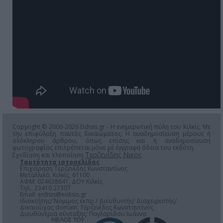
Copyright © 2006-2026 Eidisis.gr - Η ενημερωτική πύλη του Κιλκίς. Με
την επιφύλαξη παντός δικαιώματος. Η αναδημοσίευση μέρους ή
ολόκληρου άρθρου, όπως επίσης και η αναδημοσίευση
φωτογραφίας επιτρέπεται μόνο μέ έγγραφη άδεια του εκδότη.
Τερζενίδης Νικος
Σχεδίαση και Υλοποίηση
Ταυτότητα ιστοσελίδας
Επιχείρηση Τερζενίδης Κωνσταντίνος
Μεταλλικό, Κιλκίς, 61100
ΑΦΜ: 024638641, ΔΟΥ Κιλκίς
Τηλ.: 23410 27307
Email:
eidisis@eidisis.gr
Ιδιοκτήτης/ Νόμιμος εκπρ./ Διευθυντής/ Διαχειριστής/
Δικαιούχος domain: Τερζενίδης Κωνσταντίνος
Διευθύντρια σύνταξης: Παγλαρίδου Ιωάννα