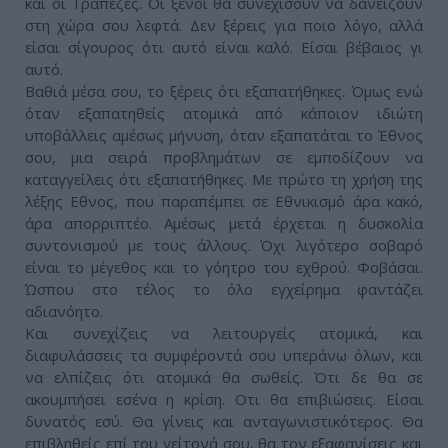
και οι Τράπεζες. Οι ξένοι θα συνεχίσουν να δανείζουν
στη χώρα σου λεφτά. Δεν ξέρεις για ποιο λόγο, αλλά
είσαι σίγουρος ότι αυτό είναι καλό. Είσαι βέβαιος γι
αυτό.
Βαθιά μέσα σου, το ξέρεις ότι εξαπατήθηκες. Όμως ενώ
όταν εξαπατηθείς ατομικά από κάποιον ιδιώτη
υποβάλλεις αμέσως μήνυση, όταν εξαπατάται το Έθνος
σου, μια σειρά προβλημάτων σε εμποδίζουν να
καταγγείλεις ότι εξαπατήθηκες. Με πρώτο τη χρήση της
λέξης Εθνος, που παραπέμπει σε Εθνικισμό άρα κακό,
άρα απορριπτέο. Αμέσως μετά έρχεται η δυσκολία
συντονισμού με τους άλλους. Όχι λιγότερο σοβαρό
είναι το μέγεθος και το γόητρο του εχθρού. Φοβάσαι.
Ώσπου στο τέλος το όλο εγχείρημα φαντάζει
αδιανόητο.
Και συνεχίζεις να λειτουργείς ατομικά, και
διαφυλάσσεις τα συμφέροντά σου υπεράνω όλων, και
να ελπίζεις ότι ατομικά θα σωθείς. Ότι δε θα σε
ακουμπήσει εσένα η κρίση. Οτι θα επιβιώσεις. Είσαι
δυνατός εσύ. Θα γίνεις και ανταγωνιστικότερος. Θα
επιβληθείς επί του γείτονά σου, θα τον εξαφανίσεις και