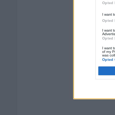
Opted 
I want t
Opted 
I want 
Advertis
Opted 
I want t
of my P
was col
Opted 