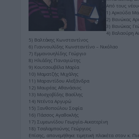
Από τους νέου
1) Αρκούδα Μα
2) Βανώκας Αρ
3) Βανώκας Γε
4) Βαλαούρη Αι
5) Βαλτάκης Κωνσταντίνος
6) Γιαννουλίδης Κωνσταντίνο – Νικόλαο
7) Εμμανουηλίδης Γεώργιο
8) Hλιάδης Παναγιώτης
9) Κουτσουβέλα Μαρία
10) Μαματζής Μιχάλης
11) Μαραντίδου Αλεξάνδρα
12) Μαυρέας Αθανάσιος
13) Μοσχοβίδης Βασίλης
14) Ντέντα Αργυρώ
15) Ξανθοπούλου Σοφία
16) Πάσσος Αγαθοκλής
17) Συμεωνίδου Γεωργία-Αικατερίνη
18) Τσαλαμπούνης Γεώργιος
Επίσης, απονεμήθηκε τιμητική πλακέτα στον κ. Π