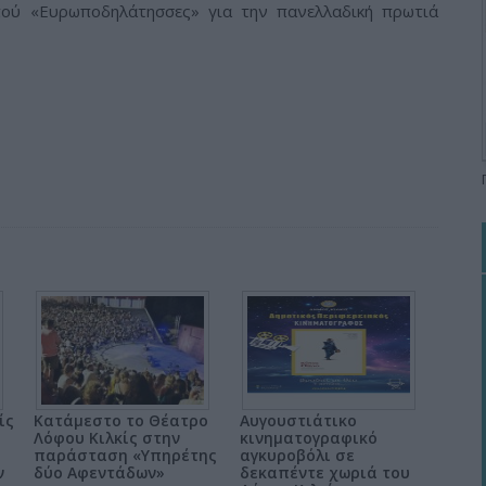
ού «Ευρωποδηλάτησσες» για την πανελλαδική πρωτιά
ίς
Κατάμεστο το Θέατρο
Αυγουστιάτικο
Λόφου Κιλκίς στην
κινηματογραφικό
παράσταση «Υπηρέτης
αγκυροβόλι σε
ν
δύο Αφεντάδων»
δεκαπέντε χωριά του