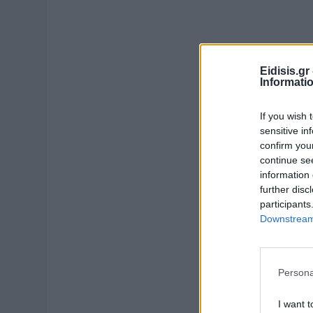
Eidisis.g
Informati
If you wish 
sensitive in
confirm you
continue se
information 
further disc
participants
Downstream 
Persona
I want t