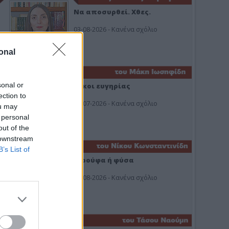
Να αποσυρθεί. Χθες.
03-08-2026 - Κανένα σχόλιο
onal
sonal or
Οίκοι ευγηρίας
ection to
24-07-2026 - Κανένα σχόλιο
ou may
 personal
out of the
 downstream
B’s List of
Ή ρούφα ή φύσα
03-08-2026 - Κανένα σχόλιο