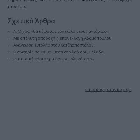
πολιτών.
Σχετικά Άρθρα
Λ. Μίχος: «θα κόψουμε τον κώλο στους αντάρτες»!
Με απόλυτη αποδοχή η επανεκλογή Αδαμόπουλου
Ανανέωση εντολής στον Χατζηαποστόλου
Η σωτηρία σου είναι μέσα στο λαό σου, Ελλάδα!
Εκπτωτική κάρτα τριτέκνων Πολυκάστρου
Διαβάστε ακόμη
επιστροφή στην κορυφή