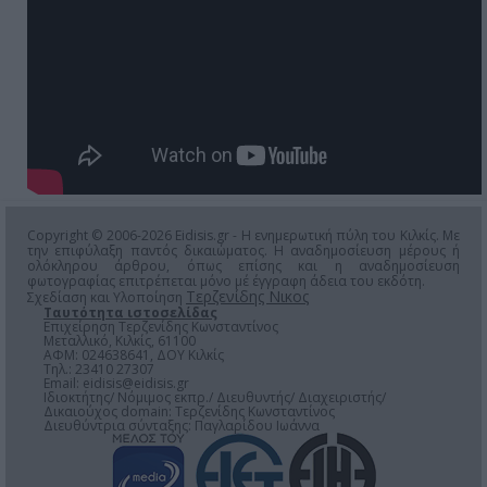
Copyright © 2006-2026 Eidisis.gr - Η ενημερωτική πύλη του Κιλκίς. Με
την επιφύλαξη παντός δικαιώματος. Η αναδημοσίευση μέρους ή
ολόκληρου άρθρου, όπως επίσης και η αναδημοσίευση
φωτογραφίας επιτρέπεται μόνο μέ έγγραφη άδεια του εκδότη.
Τερζενίδης Νικος
Σχεδίαση και Υλοποίηση
Ταυτότητα ιστοσελίδας
Επιχείρηση Τερζενίδης Κωνσταντίνος
Μεταλλικό, Κιλκίς, 61100
ΑΦΜ: 024638641, ΔΟΥ Κιλκίς
Τηλ.: 23410 27307
Email:
eidisis@eidisis.gr
Ιδιοκτήτης/ Νόμιμος εκπρ./ Διευθυντής/ Διαχειριστής/
Δικαιούχος domain: Τερζενίδης Κωνσταντίνος
Διευθύντρια σύνταξης: Παγλαρίδου Ιωάννα