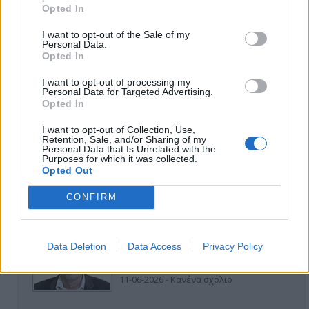
Opted In
I want to opt-out of the Sale of my
Personal Data.
Opted In
I want to opt-out of processing my
ΑΠΟΨΕΙΣ
Personal Data for Targeted Advertising.
Opted In
I want to opt-out of Collection, Use,
Retention, Sale, and/or Sharing of my
Εδώ Παππάς, εκεί Παππάς, που είναι
Personal Data that Is Unrelated with the
ο ΣΥΡΙΖΑ και οι Κιλκισιώτες
Purposes for which it was collected.
Opted Out
26-07-2026 - Κανένα σχόλιο
CONFIRM
Κιλκίς προς Χατζηδάκη: Στηρίξτε
Data Deletion
Data Access
Privacy Policy
εμπράκτως την περιφέρεια – μειώσ…
11-06-2026 - Κανένα σχόλιο