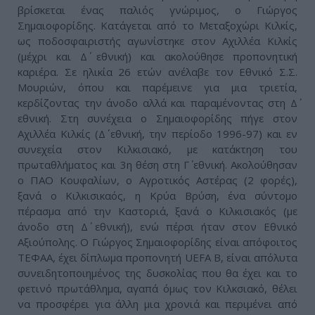
βρίσκεται ένας παλιός γνώριμος, ο Γιώργος
Σημαιοφορίδης. Κατάγεται από το Μεταξοχώρι Κιλκίς,
ως ποδοσφαιριστής αγωνίστηκε στον Αχιλλέα Κιλκίς
(μέχρι και Δ΄ εθνική) και ακολούθησε προπονητική
καριέρα. Σε ηλικία 26 ετών ανέλαβε τον Εθνικό Σ.Σ.
Μουριών, όπου και παρέμεινε για μια τριετία,
κερδίζοντας την άνοδο αλλά και παραμένοντας στη Δ΄
εθνική. Στη συνέχεια ο Σημαιοφορίδης πήγε στον
Αχιλλέα Κιλκίς (Δ΄ εθνική, την περίοδο 1996-97) και εν
συνεχεία στον Κιλκισιακό, με κατάκτηση του
πρωταθλήματος και 3η θέση στη Γ΄ εθνική. Ακολούθησαν
ο ΠΑΟ Κουφαλίων, ο Αγροτικός Αστέρας (2 φορές),
ξανά ο Κιλκισικαός, η Κρύα Βρύση, ένα σύντομο
πέρασμα από την Καστοριά, ξανά ο Κιλκισιακός (με
άνοδο στη Δ΄ εθνική), ενώ πέρσι ήταν στον Εθνικό
Αξιούπολης. Ο Γιώργος Σημαιοφορίδης είναι απόφοιτος
ΤΕΦΑΑ, έχει δίπλωμα προπονητή UEFA Β, είναι απόλυτα
συνειδητοποιημένος της δυσκολίας που θα έχει και το
φετινό πρωτάθλημα, αγαπά όμως τον Κιλκσιακό, θέλει
να προσφέρει για άλλη μια χρονιά και περιμένει από