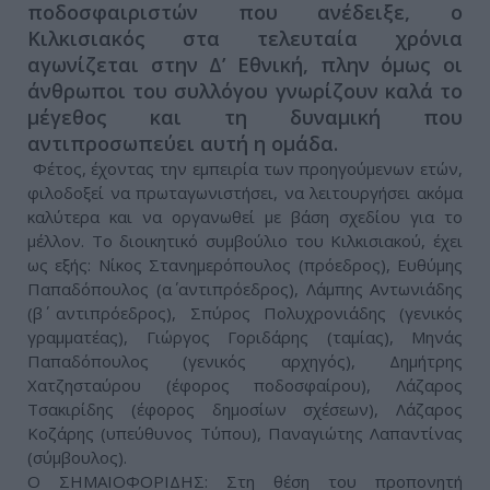
ποδοσφαιριστών που ανέδειξε, ο
Κιλκισιακός στα τελευταία χρόνια
αγωνίζεται στην Δ’ Εθνική, πλην όμως οι
άνθρωποι του συλλόγου γνωρίζουν καλά το
μέγεθος και τη δυναμική που
αντιπροσωπεύει αυτή η ομάδα.
Φέτος, έχοντας την εμπειρία των προηγούμενων ετών,
φιλοδοξεί να πρωταγωνιστήσει, να λειτουργήσει ακόμα
καλύτερα και να οργανωθεί με βάση σχεδίου για το
μέλλον. Το διοικητικό συμβούλιο του Κιλκισιακού, έχει
ως εξής: Νίκος Στανημερόπουλος (πρόεδρος), Ευθύμης
Παπαδόπουλος (α΄ αντιπρόεδρος), Λάμπης Αντωνιάδης
(β΄ αντιπρόεδρος), Σπύρος Πολυχρονιάδης (γενικός
γραμματέας), Γιώργος Γοριδάρης (ταμίας), Μηνάς
Παπαδόπουλος (γενικός αρχηγός), Δημήτρης
Χατζησταύρου (έφορος ποδοσφαίρου), Λάζαρος
Τσακιρίδης (έφορος δημοσίων σχέσεων), Λάζαρος
Κοζάρης (υπεύθυνος Τύπου), Παναγιώτης Λαπαντίνας
(σύμβουλος).
Ο ΣΗΜΑΙΟΦΟΡΙΔΗΣ: Στη θέση του προπονητή