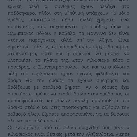
εθνική, αλλά οι συνθήκες έχουν αλλάξει στο
ποδόσφαιρο, πλέον στη Β΄ εθνική υπάρχουν 16 μόνο
ομάδες, απαιτούνται πάρα πολλά χρήματα, ενώ
παράγοντες που ασχολούνται με ομάδες, όπως ο
Ολυμπιακός Βόλου, η Καβάλα, τα Γιάννινα δεν είναι
ντόπιοι παράγοντες, αλλά απ΄ την Αθήνα. Είναι
σημαντικό, πάντως, σε μια ομάδα να υπάρχει διοικητική
σταθερότητα, ώστε και η διοίκηση να μπορεί να
υλοποιήσει τα πλάνα της. Στον Κιλκισιακό τόσο ο
πρόεδρος, κ. Στανημερόπουλος, όσο και τα υπόλοιπα
μέλη του συμβουλίου έχουν σχέδια, φιλοδοξίες και
όραμα για την ομάδα, τα έχουμε συζητήσει και
βαδίζουμε με σταθερά βήματα. Αν ο κόσμος έχει
απαιτήσεις, πρέπει να σταθεί δίπλα στην ομάδα μας, οι
ποδοσφαιριστές κατέβαλαν μεγάλη προσπάθεια στο
βασικό στάδιο και στις προπονήσεις και αξίζουν τον
σεβασμό όλων. Είμαστε αποφασισμένοι να τα δώσουμε
όλα για μια καλή πορεία".
Οι εντυπώσεις από τα φιλικά παιχνίδια που δίνει ο
Κιλκισιακός είναι θετικές, μετά την Αλεξάνδρεια, νίκησε