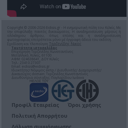
Copyright © 2006-2026 Eidisis.gr - Η ενημερωτική πύλη του Κιλκίς. Με
την επιφύλαξη παντός δικαιώματος. Η αναδημοσίευση μέρους ή
ολόκληρου άρθρου, όπως επίσης και η αναδημοσίευση
φωτογραφίας επιτρέπεται μόνο μέ έγγραφη άδεια του εκδότη.
Τερζενίδης Νικος
Σχεδίαση και Υλοποίηση
Ταυτότητα ιστοσελίδας
Επιχείρηση Τερζενίδης Κωνσταντίνος
Μεταλλικό, Κιλκίς, 61100
ΑΦΜ: 024638641, ΔΟΥ Κιλκίς
Τηλ.: 23410 27307
Email:
eidisis@eidisis.gr
Ιδιοκτήτης/ Νόμιμος εκπρ./ Διευθυντής/ Διαχειριστής/
Δικαιούχος domain: Τερζενίδης Κωνσταντίνος
Διευθύντρια σύνταξης: Παγλαρίδου Ιωάννα
Προφίλ Εταιρείας
Όροι χρήσης
Πολιτική Απορρήτου
Δήλωση συμμόρφωσης