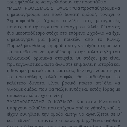
τους φιλάθλους να αγκαλιάσουν την προσπάθεια.
"ΜΕΣΟΠΡΟΘΕΣΜΟΣ ΣΤΟΧΟΣ": "Θα προσπαθήσουμε να
δημιουργήσουμε μια πολύ δυνατή ομάδα", τονίζει ο
Σημαιοφορίδης, "έχουμε επιλέξει στις μεταγραφές
παίκτες από την ευρύτερη περιοχή του Κιλκίς, θέτοντας
ένα μεσοπρόθεσμο στόχο στα επόμενα 2 χρόνια να έχει
δημιουργηθεί μια βάση παικτών από το Κιλκίς.
Παράλληλα, θέλουμε η ομάδα να γίνει αξιόπιστη σε όλα
τα επίπεδα και να προσθέσουμε στην παλιά αίγλη του
Κιλκισιακού ορισμένα στοιχεία. Οι στόχοι μας είναι
πρωταγωνιστικοί, αυτό άλλωστε επιβάλλει η ιστορία και
η δυναμική αυτού του σωματείου, δεν αγχωνόμαστε για
το πρωτάθλημα, αλλά σαφώς θα επιδιώξουμε το
καλύτερο δυνατό. Είναι βασικό πρώτα απ΄ όλα να
γίνουμε ομάδα, που θα παίζει εντός και εκτός έδρας με
αποκλειστικό στόχο τη νίκη".
ΣΥΜΠΑΡΑΣΤΑΤΗΣ Ο ΚΟΣΜΟΣ: Και στον Κιλκισιακό
υπάρχουν φίλαθλοι που απέχουν από το γήπεδο, καθώς
είχαν συνηθίσει την ομάδα αυτήν να αγωνίζεται σε Β΄
και Γ΄ εθνική. Τι απαντά ο Σημαιοφορίδης; "Είναι αλήθεια
ότι τον Κιλκισιακό τον είχαμε συνηθίσει όλοι σε Β΄ και Γ΄