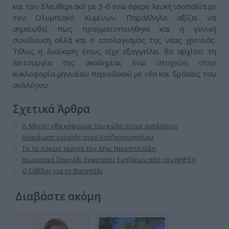
και τον Ελευθεριακό με 3-0 ενώ έφερε λευκή ισοπαλία με
τον Ολυμπιακό Κυμίνων. Παράλληλα αξίζει να
σημειωθεί πως πραγματοποιήθηκε και η γενική
συνέλευση αλλά και ο απολογισμός της νέας χρονιάς.
Τέλος η διοίκηση όπως είχε εξαγγείλει θα αρχίσει τη
λειτουργία της ακαδημίας ενώ στοχεύει στην
κυκλοφορία μηνιαίου περιοδικού με νέα και δράσεις του
συλλόγου.
Σχετικά Άρθρα
Λ. Μίχος: «θα κόψουμε τον κώλο στους αντάρτες»!
Ανανέωση εντολής στον Χατζηαποστόλου
Το 1ο Λύκειο τίμησε τον Δημ. Νικοπολιτίδη
Βιωματικό Παιχνίδι Έκφρασης Ενηλίκων από τον ΝΗΡΕΑ
Ο Σάββας για το Βατοπέδι
Διαβάστε ακόμη