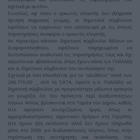
σχετικά με αυτόν».
Συνεπώς, εφ’ όσον ο ορκωτός ελεγκτής δεν εξέφρασε
άρνηση έκφρασης γνώμης, οι δημοτικοί σύμβουλοι
οφείλουν να εγκρίνουν τον ισολογισμό με τις όποιες
παρατηρήσεις αναφέρει ο ορκωτός ελεγκτής.
Αν περαιτέρω κάποιοι δημοτικοί σύμβουλοι θέλουν να
διαφοροποιηθούν, οφείλουν τεκμηριωμένα να
διατυπώσουν αναλυτικά τις παρατηρήσεις τους και όχι
αόριστα και αβασάνιστα, όπως έχουν κάνει η κ. Παλλάδη
και οι δημοτικοί σύμβουλοι του συνδυασμού της.
Σχετικά με όσα επικαλείται για το "αδιάθετο" ποσό των
266.770,00 _ από τη ΣΑΤΑ, όφειλε η κ. Παλλάδη ως
δημοτική σύμβουλος με προγενέστερη μάλιστα εμπειρία
να γνωρίζει ότι δεν πρόκειται περί αναξιοποίητων
πόρων. Απλώς βρίσκονται στα Ταμεία του Δήμου, καθώς
είτε αφορούν συνεχιζόμενα έργα, όπως οι
αμμοχαλικοστρώσεις αγροτικών δρόμων στη Γοργόπη,
είτε έχουν ήδη εκτελεστεί αλλά δεν έχουν πληρωθεί
μέσα στο 2008 για διαδικαστικούς λόγους, όπως στην
περίπτωση της συντήρησης και ανάπλασης του