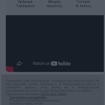
Χρήσιμα
Μικρές
Γιατροί
Τηλέφωνα
Αγγελίες
Ν. Κιλκίς
Copyright © 2006-2026 Eidisis.gr - Η ενημερωτική πύλη του Κιλκίς. Με
την επιφύλαξη παντός δικαιώματος. Η αναδημοσίευση μέρους ή
ολόκληρου άρθρου, όπως επίσης και η αναδημοσίευση
φωτογραφίας επιτρέπεται μόνο μέ έγγραφη άδεια του εκδότη.
Τερζενίδης Νικος
Σχεδίαση και Υλοποίηση
Ταυτότητα ιστοσελίδας
Επιχείρηση Τερζενίδης Κωνσταντίνος
Μεταλλικό, Κιλκίς, 61100