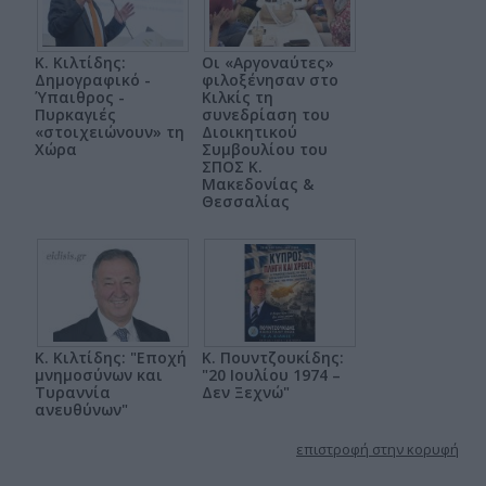
Κ. Κιλτίδης:
Οι «Αργοναύτες»
Δημογραφικό -
φιλοξένησαν στο
Ύπαιθρος -
Κιλκίς τη
Πυρκαγιές
συνεδρίαση του
«στοιχειώνουν» τη
Διοικητικού
Χώρα
Συμβουλίου του
ΣΠΟΣ Κ.
Μακεδονίας &
Θεσσαλίας
Κ. Κιλτίδης: "Εποχή
Κ. Πουντζουκίδης:
μνημοσύνων και
"20 Ιουλίου 1974 –
Τυραννία
Δεν Ξεχνώ"
ανευθύνων"
επιστροφή στην κορυφή