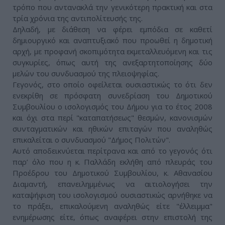
τρόπο που αντανακλά την γενικότερη πρακτική και στα
τρία χρόνια της αντιπολίτευσής της.
Δηλαδή, με διάθεση να φέρει εμπόδια σε καθετί
δημιουργικό και αναπτυξιακό που προωθεί η δημοτική
αρχή, με προφανή σκοπιμότητα εκμεταλλευόμενη και τις
συγκυρίες, όπως αυτή της ανεξαρτητοποίησης δύο
μελών του συνδυασμού της πλειοψηφίας.
Γεγονός, στο οποίο οφείλεται ουσιαστικώς το ότι δεν
ενεκρίθη σε πρόσφατη συνεδρίαση του Δημοτικού
Συμβουλίου ο ισολογισμός του Δήμου για το έτος 2008
και όχι στα περί "καταπατήσεως" θεσμών, κανονισμών
συνταγματικών και ηθικών επιταγών που αναληθώς
επικαλείται ο συνδυασμού "Δήμος Πολιτών".
Αυτό αποδεικνύεται περίτρανα και από το γεγονός ότι
παρ’ όλο που η κ. Παλλάδη εκλήθη από πλευράς του
Προέδρου του Δημοτικού Συμβουλίου, κ. Αθανασίου
Διαμαντή, επανειλημμένως να αιτιολογήσει την
καταψήφιση του ισολογισμού ουσιαστικώς αρνήθηκε να
το πράξει, επικαλούμενη αναληθώς είτε "έλλειμμα"
ενημέρωσης είτε, όπως αναφέρει στην επιστολή της