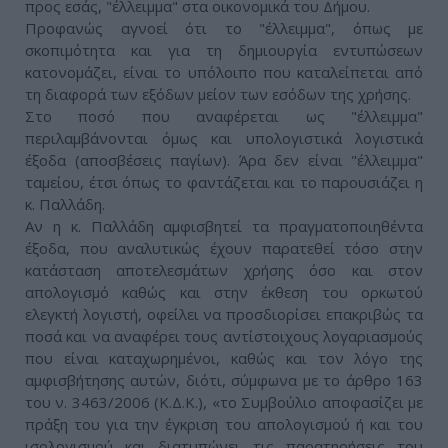
προς εσάς, "έλλειμμα" στα οικονομικά του Δήμου.
Προφανώς αγνοεί ότι το "έλλειμμα", όπως με
σκοπιμότητα και για τη δημιουργία εντυπώσεων
κατονομάζει, είναι το υπόλοιπο που καταλείπεται από
τη διαφορά των εξόδων μείον των εσόδων της χρήσης.
Στο ποσό που αναφέρεται ως "έλλειμμα"
περιλαμβάνονται όμως και υπολογιστικά λογιστικά
έξοδα (αποσβέσεις παγίων). Άρα δεν είναι "έλλειμμα"
ταμείου, έτσι όπως το φαντάζεται και το παρουσιάζει η
κ. Παλλάδη.
Αν η κ. Παλλάδη αμφισβητεί τα πραγματοποιηθέντα
έξοδα, που αναλυτικώς έχουν παρατεθεί τόσο στην
κατάσταση αποτελεσμάτων χρήσης όσο και στον
απολογισμό καθώς και στην έκθεση του ορκωτού
ελεγκτή λογιστή, οφείλει να προσδιορίσει επακριβώς τα
ποσά και να αναφέρει τους αντίστοιχους λογαριασμούς
που είναι καταχωρημένοι, καθώς και τον λόγο της
αμφισβήτησης αυτών, διότι, σύμφωνα με το άρθρο 163
του ν. 3463/2006 (Κ.Δ.Κ.), «το Συμβούλιο αποφασίζει με
πράξη του για την έγκριση του απολογισμού ή και του
ισολογισμού και διατυπώνει τις παρατηρήσεις του