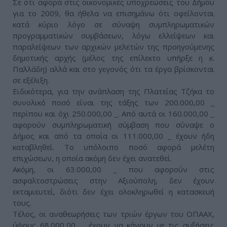
Σε ότι αφορά στις οικονομικές υποχρεώσεις του Δήμου
για το 2009, θα ήθελα να επισημάνω ότι οφείλονται
κατά κύριο λόγο σε σύναψη συμπληρωματικών
προγραμματικών συμβάσεων, λόγω ελλείψεων και
παραλείψεων των αρχικών μελετών της προηγούμενης
δημοτικής αρχής (μέλος της επίλεκτο υπήρξε η κ.
Παλλάδη) αλλά και στο γεγονός ότι τα έργα βρίσκονται
σε εξέλιξη.
Ειδικότερα, για την ανάπλαση της Πλατείας Τζήκα το
συνολικό ποσό είναι της τάξης των 200.000,00 _
περίπου και όχι 250.000,00 _. Από αυτά οι 160.000,00 _
αφορούν συμπληρωματική σύμβαση που σύναψε ο
Δήμος και από τα οποία οι 111.000,00 _ έχουν ήδη
καταβληθεί. Το υπόλοιπο ποσό αφορά μελέτη
επιχώσεων, η οποία ακόμη δεν έχει ανατεθεί.
Ακόμη, οι 63.000,00 _ που αφορούν στις
ασφαλτοστρώσεις στην Αξιούπολη, δεν έχουν
εκταμιευτεί, διότι δεν έχει ολοκληρωθεί η κατασκευή
τους.
Τέλος, οι αναθεωρήσεις των τριών έργων του ΟΠΑΑΧ,
ύψους 68.000,00 _, έχουν να κάνουν με τις αυξήσεις