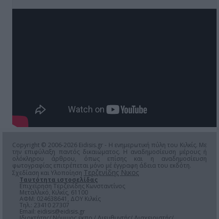
Copyright © 2006-2026 Eidisis.gr - Η ενημερωτική πύλη του Κιλκίς. Με
την επιφύλαξη παντός δικαιώματος. Η αναδημοσίευση μέρους ή
ολόκληρου άρθρου, όπως επίσης και η αναδημοσίευση
φωτογραφίας επιτρέπεται μόνο μέ έγγραφη άδεια του εκδότη.
Τερζενίδης Νικος
Σχεδίαση και Υλοποίηση
Ταυτότητα ιστοσελίδας
Επιχείρηση Τερζενίδης Κωνσταντίνος
Μεταλλικό, Κιλκίς, 61100
ΑΦΜ: 024638641, ΔΟΥ Κιλκίς
Τηλ.: 23410 27307
Email:
eidisis@eidisis.gr
Ιδιοκτήτης/ Νόμιμος εκπρ./ Διευθυντής/ Διαχειριστής/