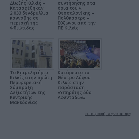
Δίωξης Κιλκίς –
συντήρησης στα
Κατασχέθηκαν
όρια του ν.
2.033 δενδρύλλια
Θεσσαλονίκης –
κάνναβης σε
Πολύκαστρο –
περιοχή της
Εύζωνοι από την
Φθιώτιδας
ΠΕ Κιλκίς
Το Επιμελητήριο
Κατάμεστο το
Κιλκίς στην πρώτη
Θέατρο Λόφου
Περιφερειακή
Κιλκίς στην
Σύμπραξη
παράσταση
Δεξιοτήτων της
«Υπηρέτης δύο
Κεντρικής
Αφεντάδων»
Μακεδονίας
επιστροφή στην κορυφή