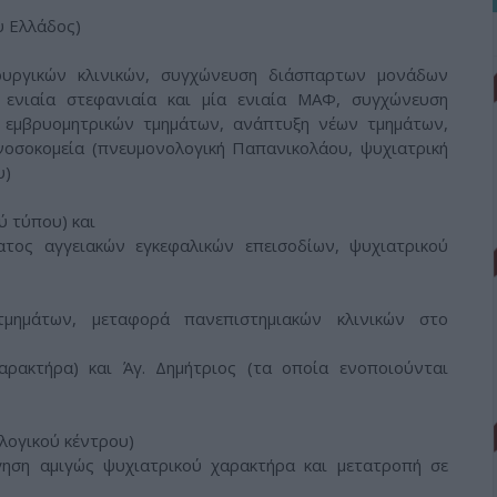
υ Ελλάδος)
ρουργικών κλινικών, συγχώνευση διάσπαρτων μονάδων
 ενιαία στεφανιαία και μία ενιαία ΜΑΦ, συγχώνευση
ι εμβρυομητρικών τμημάτων, ανάπτυξη νέων τμημάτων,
οσοκομεία (πνευμονολογική Παπανικολάου, ψυχιατρική
υ)
ύ τύπου) και
ατος αγγειακών εγκεφαλικών επεισοδίων, ψυχιατρικού
τμημάτων, μεταφορά πανεπιστημιακών κλινικών στο
αρακτήρα) και Άγ. Δημήτριος (τα οποία ενοποιούνται
λογικού κέντρου)
γηση αμιγώς ψυχιατρικού χαρακτήρα και μετατροπή σε