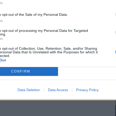
In
o opt-out of the Sale of my Personal Data.
In
to opt-out of processing my Personal Data for Targeted
ing.
In
Οι «Αργοναύτες»
Διευκρινίσεις για τη
o opt-out of Collection, Use, Retention, Sale, and/or Sharing
φιλοξένησαν στο Κιλκίς
λειτουργία των χώρων
ersonal Data that Is Unrelated with the Purposes for which it
ς
τη συνεδρίαση του
υγιεινής στο Θέατρο
lected.
Διοικητικού
Λόφου Κιλκίς
Out
Συμβουλίου του ΣΠΟΣ Κ.
Μακεδονίας &
Θεσσαλίας
CONFIRM
επιστροφή στην κορυφή
Data Deletion
Data Access
Privacy Policy