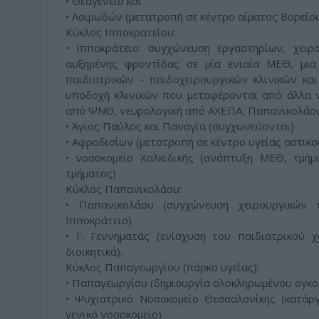
• Θεαγένειο και
• Λοιμωδών (μετατροπή σε κέντρο αίματος Βορείο
Κύκλος Ιπποκρατείου:
• Ιπποκράτειο: συγχώνευση εργαστηρίων, χει
αυξημένης φροντίδας σε μία ενιαία ΜΕΘ, μια
παιδιατρικών - παιδοχειρουργικών κλινικών κα
υποδοχή κλινικών που μεταφέρονται από άλλα ν
από ΨΝΘ, νευρολογική από ΑΧΕΠΑ, Παπανικολάο
• Άγιος Παύλος και Παναγία (συγχωνεύονται)
• Αφροδισίων (μετατροπή σε κέντρο υγείας αστικο
• νοσοκομείο Χαλκιδικής (ανάπτυξη ΜΕΘ, τμήμ
τμήματος)
Κύκλος Παπανικολάου:
• Παπανικολάου (συγχώνευση χειρουργικών 
Ιπποκράτειο)
• Γ. Γεννηματάς (ενίσχυση του παιδιατρικού χ
διοικητικά).
Κύκλος Παπαγεωργίου (πάρκο υγείας):
• Παπαγεωργίου (δημιουργία ολοκληρωμένου ογκο
• Ψυχιατρικό Νοσοκομείο Θεσσαλονίκης (κατάρ
γενικό νοσοκομείο)