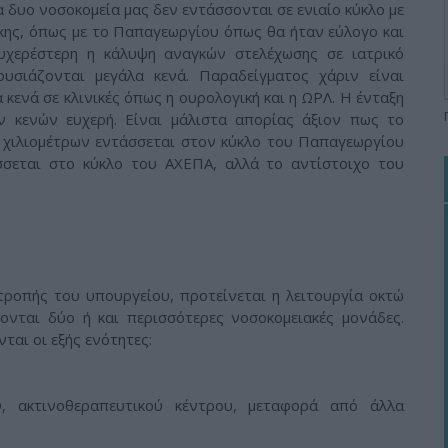
 δυο νοσοκομεία μας δεν εντάσσονται σε ενιαίο κύκλο με
κης, όπως με το Παπαγεωργίου όπως θα ήταν εύλογο και
υχερέστερη η κάλυψη αναγκών στελέχωσης σε ιατρικό
υσιάζονται μεγάλα κενά. Παραδείγματος χάριν είναι
 κενά σε κλινικές όπως η ουρολογική και η ΩΡΛ. Η ένταξη
ν κενών ευχερή. Είναι μάλιστα απορίας άξιον πως το
 χιλιομέτρων εντάσσεται στον κύκλο του Παπαγεωργίου
σεται στο κύκλο του ΑΧΕΠΑ, αλλά το αντίστοιχο του
τροπής του υπουργείου, προτείνεται η λειτουργία οκτώ
ονται δύο ή και περισσότερες νοσοκομειακές μονάδες.
ται οι εξής ενότητες:
, ακτινοθεραπευτικού κέντρου, μεταφορά από άλλα