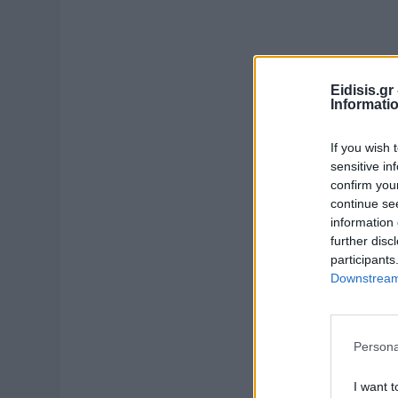
Eidisis.g
Informati
If you wish 
sensitive in
confirm you
continue se
information 
further disc
participants
Downstream 
Persona
I want t