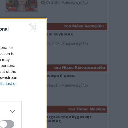
03-08-2026 - Κανένα σχόλιο
onal
Οίκοι ευγηρίας
24-07-2026 - Κανένα σχόλιο
sonal or
ection to
ou may
 personal
out of the
Ή ρούφα ή φύσα
 downstream
B’s List of
03-08-2026 - Κανένα σχόλιο
Στοιχεία της σύγχρονης
Αλβανίας