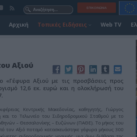
ΕΠΙΚΟΙΝΩΝΊΑ
Αρχική
Τοπικές Ειδήσεις
Web TV
Ε
ου Αξιού
ο «Γέφυρα Αξιού με τις προσβάσεις προς
γισμό 12,6 εκ. ευρώ και η ολοκλήρωσή του
.
φέρειας Κεντρικής Μακεδονίας, καθηγητής, Γιώργος
η και το Τελωνείο του Σιδηροδρομικού Σταθμού με το
Αθηνών – Θεσσαλονίκης – Ευζώνων (ΠΑΘΕ). Το μήκος του
 από τον Αξιό ποταμό κατασκευάστηκε γέφυρα μήκους 300
οκίνητης σιδηροδρομικής γραμμής, μια άνω διάβαση της