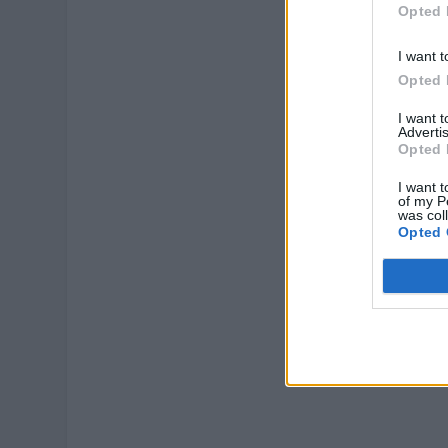
Opted 
I want t
Opted 
I want 
Advertis
Opted 
I want t
of my P
was col
Opted 