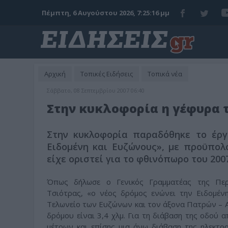
Πέμπτη, 6 Αυγούστου 2026, 7:25:17 μμ
Αρχική
Τοπικές Ειδήσεις
Τοπικά νέα
Σάββατο, 08 Σεπτεμβρίου 2007 06:40
Στην κυκλοφορία η γέφυρα τ
Στην κυκλοφορία παραδόθηκε το έργ
Ειδομένη και Ευζώνους», με προϋπολο
είχε οριστεί για το φθινόπωρο του 2007
Όπως δήλωσε ο Γενικός Γραμματέας της Περι
Τσιότρας, «ο νέος δρόμος ενώνει την Ειδομέν
Τελωνείο των Ευζώνων και τον άξονα Πατρών – 
δρόμου είναι 3,4 χλμ. Για τη διάβαση της οδού
μέτρων και επίσης μια άνω διάβαση της ηλεκτρ