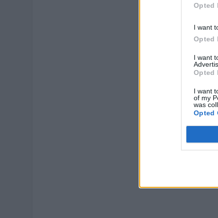
Opted 
I want t
Opted 
I want 
Advertis
Opted 
I want t
of my P
was col
Opted 