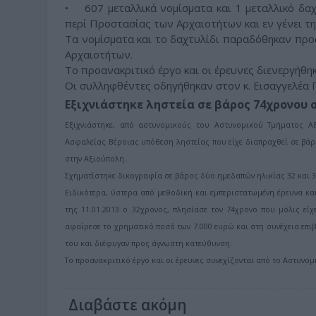
• 607 μεταλλικά νομίσματα και 1 μεταλλικό δα
περί Προστασίας των Αρχαιοτήτων και εν γένει τη
Τα νομίσματα και το δαχτυλίδι παραδόθηκαν προ
Αρχαιοτήτων.
Το προανακριτικό έργο και οι έρευνες διενεργήθη
Οι συλληφθέντες οδηγήθηκαν στον κ. Εισαγγελέα Π
Εξιχνιάστηκε ληστεία σε βάρος 74χρονου 
Εξιχνιάστηκε, από αστυνομικούς του Αστυνομικού Τμήματος 
Ασφαλείας Βέροιας υπόθεση ληστείας που είχε διαπραχθεί σε βάρ
στην Αξιούπολη.
Σχηματίστηκε δικογραφία σε βάρος δύο ημεδαπών ηλικίας 32 και 36
Ειδικότερα, ύστερα από μεθοδική και εμπεριστατωμένη έρευνα κα
της 11.01.2013 ο 32χρονος, πλησίασε τον 74χρονο που μόλις ε
αφαίρεσε το χρηματικό ποσό των 7.000 ευρώ και στη συνέχεια επιβι
του και διέφυγαν προς άγνωστη κατεύθυνση.
Το προανακριτικό έργο και οι έρευνες συνεχίζονται από το Αστυνο
Διαβάστε ακόμη