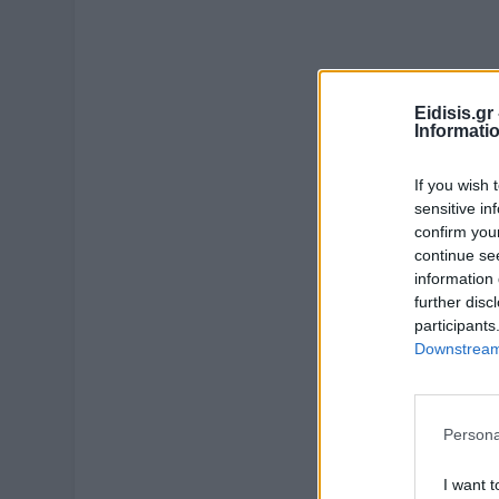
Eidisis.g
Informati
If you wish 
sensitive in
confirm you
continue se
information 
further disc
participants
Downstream 
Persona
I want t