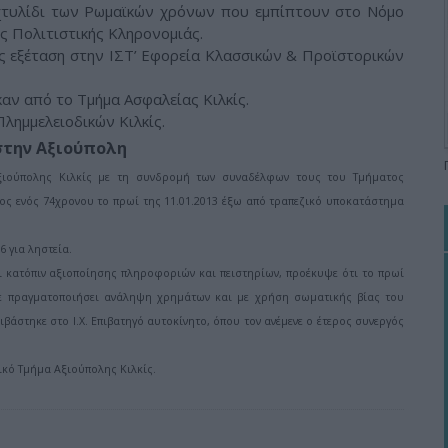
χτυλίδι των Ρωμαϊκών χρόνων που εμπίπτουν στο Νόμο
ς Πολιτιστικής Κληρονομιάς.
ς εξέταση στην ΙΣΤ’ Εφορεία Κλασσικών & Προϊστορικών
καν από το Τμήμα Ασφαλείας Κιλκίς.
λημμελειοδικών Κιλκίς.
στην Αξιούπολη
Αξιούπολης Κιλκίς με τη συνδρομή των συναδέλφων τους του Τμήματος
ος ενός 74χρονου το πρωί της 11.01.2013 έξω από τραπεζικό υποκατάστημα
 για ληστεία.
ι κατόπιν αξιοποίησης πληροφοριών και πειστηρίων, προέκυψε ότι το πρωί
ίχε πραγματοποιήσει ανάληψη χρημάτων και με χρήση σωματικής βίας του
βάστηκε στο Ι.Χ. Επιβατηγό αυτοκίνητο, όπου τον ανέμενε ο έτερος συνεργός
μικό Τμήμα Αξιούπολης Κιλκίς.