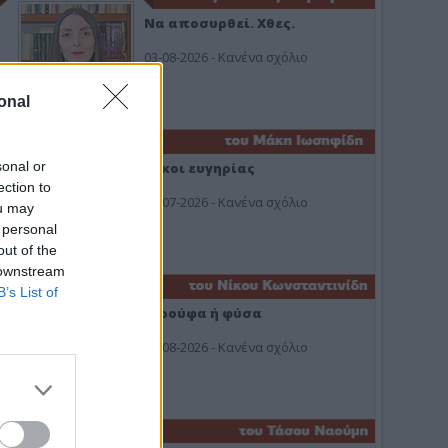
Να αποσυρθεί. Χθες.
03-08-2026 - Κανένα σχόλιο
onal
sonal or
Οίκοι ευγηρίας
ection to
24-07-2026 - Κανένα σχόλιο
ou may
 personal
out of the
 downstream
B’s List of
Ή ρούφα ή φύσα
03-08-2026 - Κανένα σχόλιο