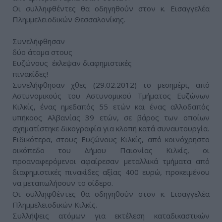
Οι συλληφθέντες θα οδηγηθούν στον κ. Εισαγγελέα
Πλημμελειοδικών Θεσσαλονίκης.
Συνελήφθησαν
δύο άτομα στους
Ευζώνους έκλεψαν διαφημιστικές
πινακίδες!
Συνελήφθησαν χθες (29.02.2012) το μεσημέρι, από
Αστυνομικούς του Αστυνομικού Τμήματος Ευζώνων
Κιλκίς, ένας ημεδαπός 55 ετών και ένας αλλοδαπός
υπήκοος Αλβανίας 39 ετών, σε βάρος των οποίων
σχηματίστηκε δικογραφία για κλοπή κατά συναυτουργία.
Ειδικότερα, στους Ευζώνους Κιλκίς, από κοινόχρηστο
οικόπεδο του Δήμου Παιονίας Κιλκίς, οι
προαναφερόμενοι αφαίρεσαν μεταλλικά τμήματα από
διαφημιστικές πινακίδες αξίας 400 ευρώ, προκειμένου
να μεταπωλήσουν το σίδερο.
Οι συλληφθέντες θα οδηγηθούν στον κ. Εισαγγελέα
Πλημμελειοδικών Κιλκίς.
Συλλήψεις ατόμων για εκτέλεση καταδικαστικών