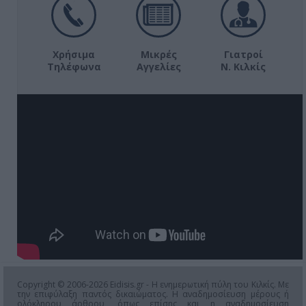
Χρήσιμα
Μικρές
Γιατροί
Τηλέφωνα
Αγγελίες
Ν. Κιλκίς
Copyright © 2006-2026 Eidisis.gr - Η ενημερωτική πύλη του Κιλκίς. Με
την επιφύλαξη παντός δικαιώματος. Η αναδημοσίευση μέρους ή
ολόκληρου άρθρου, όπως επίσης και η αναδημοσίευση