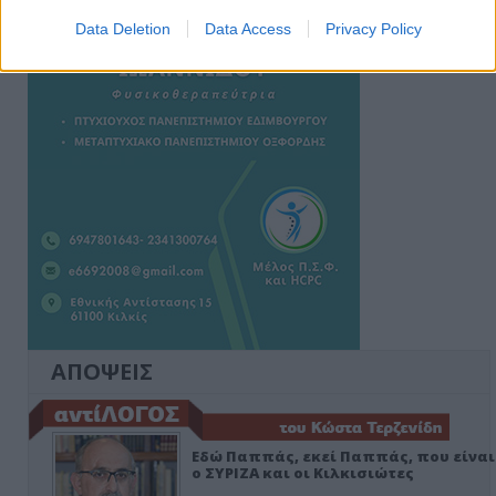
Data Deletion
Data Access
Privacy Policy
ΑΠΟΨΕΙΣ
Εδώ Παππάς, εκεί Παππάς, που είναι
ο ΣΥΡΙΖΑ και οι Κιλκισιώτες