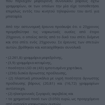
που περιείχαν μεφεδρόνη συνολικού βάρους οχτώ
γραμμαρίων, εκ των οποίων την μία είχε τοποθετήσει
επιμελώς εντός του κινητού τηλεφώνου του αντί για
μπαταρία.
Από την αστυνομική έρευνα προέκυψε ότι ο 23χρονος
προμηθεύτηκε τις ναρκωτικές ουσίες από έτερο
23χρονο, ο οποίος εκτός από το δικό του σπίτι διέμενε
και στο σπίτι ενός 25χρονου. Σε έρευνες των σπιτιών
αυτών, βρέθηκαν και κατασχέθηκαν συνολικά:
• (2.261,8) γραμμάρια μεφεδρόνης,
• (3,9) γραμμάρια κεταμίνης,
• ποσότητα LSD σε (43) εμποτισμένα χαρτάκια,
• (236) δισκία άγνωστης προέλευσης,
• (2) πλαστικά μπουκάλια με υγρή ποσότητα άγνωστης
προέλευσης βάρους (20,81) και (16,72) γραμμαρίων
αντίστοιχα,
• (2) ηλεκτρονικές ζυγαριές ακριβείας και
• το χρηματικό ποσό των (3.050) ευρώ, ως προερχόμενο
από εμπορία ναρκωτικών ουσιών.