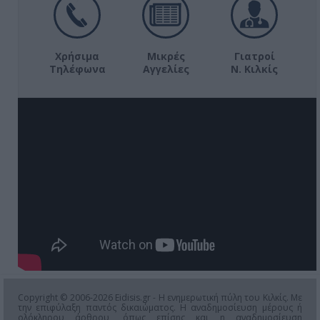
Χρήσιμα
Μικρές
Γιατροί
Τηλέφωνα
Αγγελίες
Ν. Κιλκίς
Copyright © 2006-2026 Eidisis.gr - Η ενημερωτική πύλη του Κιλκίς. Με
την επιφύλαξη παντός δικαιώματος. Η αναδημοσίευση μέρους ή
ολόκληρου άρθρου, όπως επίσης και η αναδημοσίευση