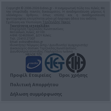
Copyright © 2006-2026 Eidisis.gr - Η ενημερωτική πύλη του Κιλκίς. Με
την επιφύλαξη παντός δικαιώματος. Η αναδημοσίευση μέρους ή
ολόκληρου άρθρου, όπως επίσης και η αναδημοσίευση
φωτογραφίας επιτρέπεται μόνο μέ έγγραφη άδεια του εκδότη.
Τερζενίδης Νικος
Σχεδίαση και Υλοποίηση
Ταυτότητα ιστοσελίδας
Επιχείρηση Τερζενίδης Κωνσταντίνος
Μεταλλικό, Κιλκίς, 61100
ΑΦΜ: 024638641, ΔΟΥ Κιλκίς
Τηλ.: 23410 27307
Email:
eidisis@eidisis.gr
Ιδιοκτήτης/ Νόμιμος εκπρ./ Διευθυντής/ Διαχειριστής/
Δικαιούχος domain: Τερζενίδης Κωνσταντίνος
Διευθύντρια σύνταξης: Παγλαρίδου Ιωάννα
Προφίλ Εταιρείας
Όροι χρήσης
Πολιτική Απορρήτου
Δήλωση συμμόρφωσης