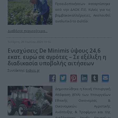
Προειδοποιήσεων καταρτίστηκε
από την ΔΑΟΚ Π.Ε. Κιλκίς για τις
βαμβακοκαλλιέργειες. Ακολουθεί
αναλυτικά το Δελτίο:
Διαβάστε περισσότερα...
Τετάρτη, 29 Ιουλίου 2026 19:56
Ενισχύσεις De Minimis ύψους 24,6
εκατ. ευρώ σε αγρότες – Σε εξέλιξη η
διαδικασία υποβολής αιτήσεων
Συντάκτης:
Eidisis.gr
Δημοσιεύθηκε η Κοινή Υπουργική
Απόφαση (ΚΥΑ) των Υπουργείων
Εθνικής Οικονομίας &
Οικονομικών, Αγροτικής
Ανάπτυξης & Τροφίμων και της
Ανεξάρτητης Αρχής Δημοσίων