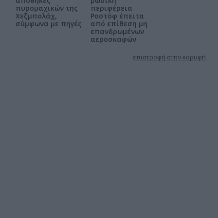
αποθήκες
ρωσική
πυρομαχικών της
περιφέρεια
Χεζμπολάχ,
Ροστόφ έπειτα
σύμφωνα με πηγές
από επίθεση μη
επανδρωμένων
αεροσκαφών
επιστροφή στην κορυφή