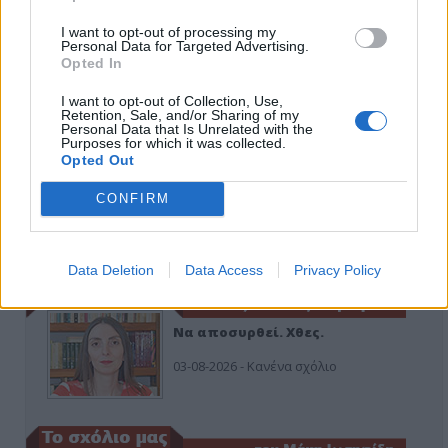
I want to opt-out of processing my
Εδώ Παππάς, εκεί Παππάς, που είναι
Personal Data for Targeted Advertising.
ο ΣΥΡΙΖΑ και οι Κιλκισιώτες
Opted In
26-07-2026 - Κανένα σχόλιο
I want to opt-out of Collection, Use,
Retention, Sale, and/or Sharing of my
Personal Data that Is Unrelated with the
Purposes for which it was collected.
Opted Out
Κιλκίς προς Χατζηδάκη: Στηρίξτε
CONFIRM
εμπράκτως την περιφέρεια – μειώσ…
11-06-2026 - Κανένα σχόλιο
Data Deletion
Data Access
Privacy Policy
Να αποσυρθεί. Χθες.
03-08-2026 - Κανένα σχόλιο