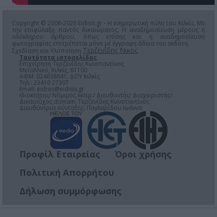
Copyright © 2006-2026 Eidisis.gr - Η ενημερωτική πύλη του Κιλκίς. Με
την επιφύλαξη παντός δικαιώματος. Η αναδημοσίευση μέρους ή
ολόκληρου άρθρου, όπως επίσης και η αναδημοσίευση
φωτογραφίας επιτρέπεται μόνο μέ έγγραφη άδεια του εκδότη.
Τερζενίδης Νικος
Σχεδίαση και Υλοποίηση
Ταυτότητα ιστοσελίδας
Επιχείρηση Τερζενίδης Κωνσταντίνος
Μεταλλικό, Κιλκίς, 61100
ΑΦΜ: 024638641, ΔΟΥ Κιλκίς
Τηλ.: 23410 27307
Email:
eidisis@eidisis.gr
Ιδιοκτήτης/ Νόμιμος εκπρ./ Διευθυντής/ Διαχειριστής/
Δικαιούχος domain: Τερζενίδης Κωνσταντίνος
Διευθύντρια σύνταξης: Παγλαρίδου Ιωάννα
Προφίλ Εταιρείας
Όροι χρήσης
Πολιτική Απορρήτου
Δήλωση συμμόρφωσης