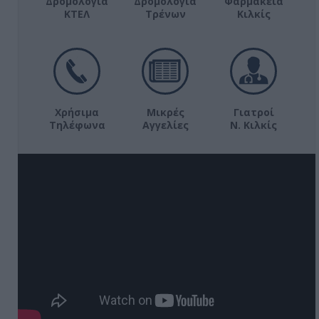
Δρομολόγια
Δρομολόγια
Φαρμακεία
ΚΤΕΛ
Τρένων
Κιλκίς
Χρήσιμα
Μικρές
Γιατροί
Τηλέφωνα
Αγγελίες
Ν. Κιλκίς