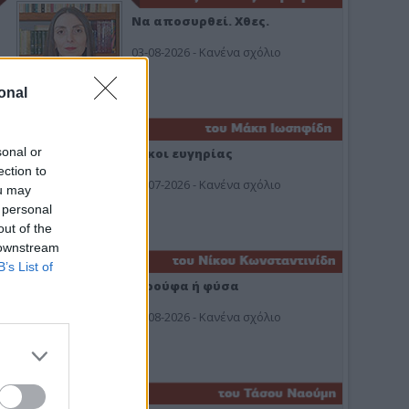
Να αποσυρθεί. Χθες.
03-08-2026 - Κανένα σχόλιο
onal
sonal or
Οίκοι ευγηρίας
ection to
24-07-2026 - Κανένα σχόλιο
ou may
 personal
out of the
 downstream
B’s List of
Ή ρούφα ή φύσα
03-08-2026 - Κανένα σχόλιο