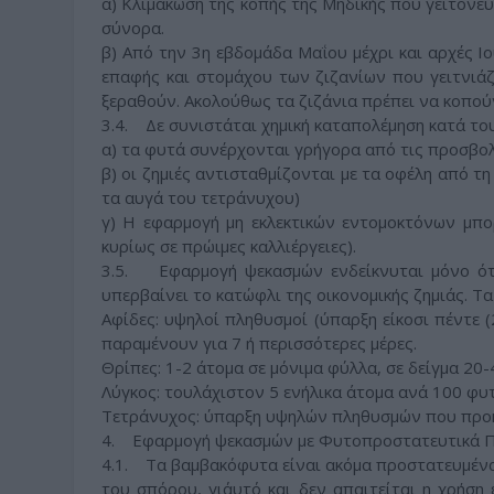
α) Κλιμάκωση της κοπής της Μηδικής που γειτονεύ
σύνορα.
β) Από την 3η εβδομάδα Μαΐου μέχρι και αρχές Ι
επαφής και στομάχου των ζιζανίων που γειτνιάζ
ξεραθούν. Ακολούθως τα ζιζάνια πρέπει να κοπού
3.4. Δε συνιστάται χημική καταπολέμηση κατά του
α) τα φυτά συνέρχονται γρήγορα από τις προσβο
β) οι ζημιές αντισταθμίζονται με τα οφέλη από 
τα αυγά του τετράνυχου)
γ) Η εφαρμογή μη εκλεκτικών εντομοκτόνων μπο
κυρίως σε πρώιμες καλλιέργειες).
3.5. Εφαρμογή ψεκασμών ενδείκνυται μόνο ότ
υπερβαίνει το κατώφλι της οικονομικής ζημιάς. Τ
Αφίδες: υψηλοί πληθυσμοί (ύπαρξη είκοσι πέντε 
παραμένουν για 7 ή περισσότερες μέρες.
Θρίπες: 1-2 άτομα σε μόνιμα φύλλα, σε δείγμα 20
Λύγκος: τουλάχιστον 5 ενήλικα άτομα ανά 100 φυτ
Τετράνυχος: ύπαρξη υψηλών πληθυσμών που προ
4. Εφαρμογή ψεκασμών με Φυτοπροστατευτικά Π
4.1. Τα βαμβακόφυτα είναι ακόμα προστατευμένα
του σπόρου, γι΄αυτό και δεν απαιτείται η χρήσ