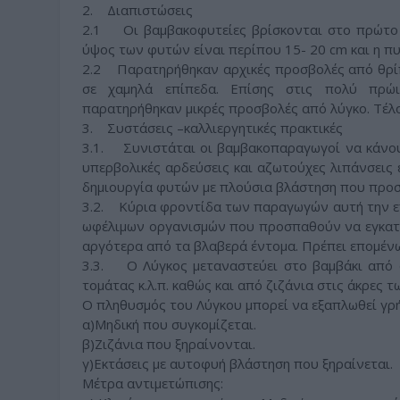
2. Διαπιστώσεις
2.1 Οι βαμβακοφυτείες βρίσκονται στο πρώτο 
ύψος των φυτών είναι περίπου 15- 20 cm και η πυκ
2.2 Παρατηρήθηκαν αρχικές προσβολές από θρίπ
σε χαμηλά επίπεδα. Επίσης στις πολύ πρώ
παρατηρήθηκαν μικρές προσβολές από λύγκο. Τέλο
3. Συστάσεις –καλλιεργητικές πρακτικές
3.1. Συνιστάται οι βαμβακοπαραγωγοί να κάνου
υπερβολικές αρδεύσεις και αζωτούχες λιπάνσεις
δημιουργία φυτών με πλούσια βλάστηση που προσ
3.2. Κύρια φροντίδα των παραγωγών αυτή την ε
ωφέλιμων οργανισμών που προσπαθούν να εγκατ
αργότερα από τα βλαβερά έντομα. Πρέπει επομένω
3.3. Ο Λύγκος μεταναστεύει στο βαμβάκι από ά
τομάτας κ.λ.π. καθώς και από ζιζάνια στις άκρες
Ο πληθυσμός του Λύγκου μπορεί να εξαπλωθεί γρή
α)Μηδική που συγκομίζεται.
β)Ζιζάνια που ξηραίνονται.
γ)Εκτάσεις με αυτοφυή βλάστηση που ξηραίνεται.
Μέτρα αντιμετώπισης: