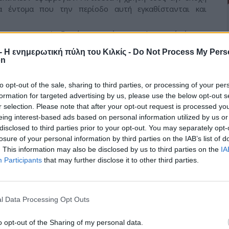
α έντομα που την περίοδο αυτή εγκαθίστανται και
α οικονομικής ζημιάς, προτείνονται ψεκασμοί είτε με
τόνα που θα έχουν τις μικρότερες συνέπειες στα ωφέλιμα
r - Η ενημερωτική πύλη του Κιλκίς -
Do Not Process My Pers
on
σεκτικό διάβασμα των οδηγιών της ετικέτας των
η πιστή εφαρμογή τους.
to opt-out of the sale, sharing to third parties, or processing of your per
formation for targeted advertising by us, please use the below opt-out s
r selection. Please note that after your opt-out request is processed y
eing interest-based ads based on personal information utilized by us or
disclosed to third parties prior to your opt-out. You may separately opt-
losure of your personal information by third parties on the IAB’s list of
. This information may also be disclosed by us to third parties on the
IA
Participants
that may further disclose it to other third parties.
Ενημέρωση μελών ΚΑΠΗ
Συναγερμός στην
για τα μέτρα
Ευρώπη λόγω καύσωνα:
l Data Processing Opt Outs
να:
προστασίας από
Ακραίες θερμοκρασίες
καύσωνα και υψηλές
και μέτρα προστασίας
o opt-out of the Sharing of my personal data.
θερμοκρασίες