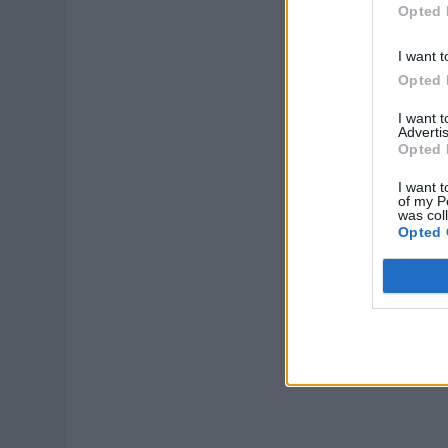
αναγκαία μέτρα
Opted 
I want t
Opted 
I want 
Advertis
Opted 
I want t
of my P
was col
Opted 