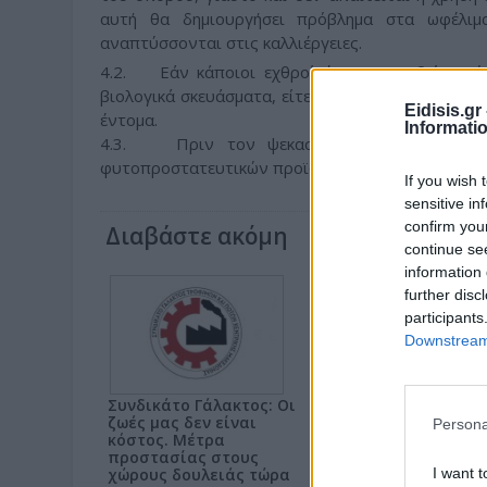
αυτή θα δημιουργήσει πρόβλημα στα ωφέλιμ
αναπτύσσονται στις καλλιέργειες.
4.2. Εάν κάποιοι εχθροί έχουν υπερβεί τα όρι
βιολογικά σκευάσματα, είτε με εκλεκτικά εντομοκ
Eidisis.g
έντομα.
Informati
4.3. Πριν τον ψεκασμό συνιστάται το προ
φυτοπροστατευτικών προϊόντων και επιβάλλεται 
If you wish 
sensitive in
confirm you
Διαβάστε ακόμη
continue se
information 
further disc
participants
Downstream 
Συνδικάτο Γάλακτος: Οι
Συνδικάτο
ζωές μας δεν είναι
Εργατουπαλλήλων ν.
Persona
κόστος. Μέτρα
Κιλκίς για τον καύσω
προστασίας στους
να λάβουν τα
I want t
χώρους δουλειάς τώρα
εργοστάσια όλα τα