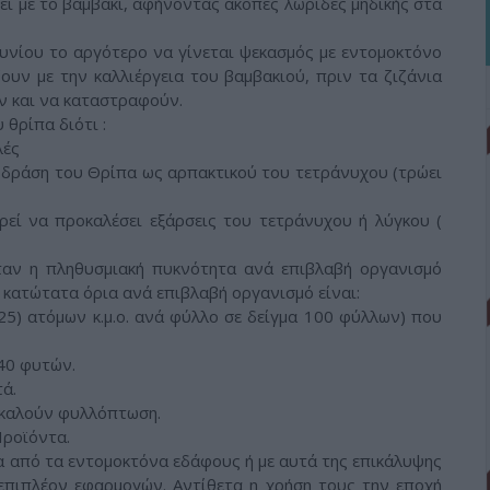
ει με το βαμβάκι, αφήνοντας άκοπες λωρίδες μηδικής στα
ουνίου το αργότερο να γίνεται ψεκασμός με εντομοκτόνο
ουν με την καλλιέργεια του βαμβακιού, πριν τα ζιζάνια
ν και να καταστραφούν.
 θρίπα διότι :
λές
τη δράση του Θρίπα ως αρπακτικού του τετράνυχου (τρώει
ρεί να προκαλέσει εξάρσεις του τετράνυχου ή λύγκου (
αν η πληθυσμιακή πυκνότητα ανά επιβλαβή οργανισμό
α κατώτατα όρια ανά επιβλαβή οργανισμό είναι:
(25) ατόμων κ.μ.ο. ανά φύλλο σε δείγμα 100 φύλλων) που
-40 φυτών.
ά.
καλούν φυλλόπτωση.
ροϊόντα.
 από τα εντομοκτόνα εδάφους ή με αυτά της επικάλυψης
η επιπλέον εφαρμογών. Αντίθετα η χρήση τους την εποχή