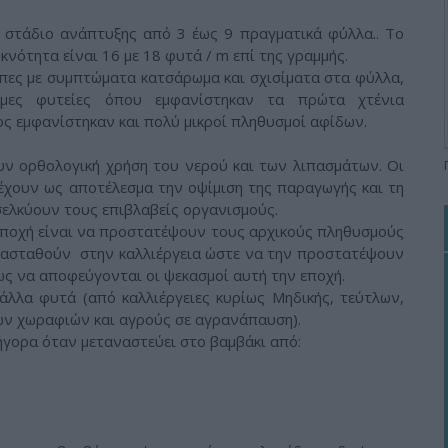
στάδιο ανάπτυξης από 3 έως 9 πραγματικά φύλλα.. Το
νότητα είναι 16 με 18 φυτά / m επί της γραμμής.
ες με συμπτώματα κατσάρωμα και σχισίματα στα φύλλα,
ιμες φυτείες όπου εμφανίστηκαν τα πρώτα χτένια
ς εμφανίστηκαν και πολύ μικροί πληθυσμοί αφίδων.
ν ορθολογική χρήση του νερού και των λιπασμάτων. Οι
 έχουν ως αποτέλεσμα την οψίμιση της παραγωγής και τη
ελκύουν τους επιβλαβείς οργανισμούς.
ποχή είναι να προστατέψουν τους αρχικούς πληθυσμούς
ασταθούν στην καλλιέργεια ώστε να την προστατέψουν
ς να αποφεύγονται οι ψεκασμοί αυτή την εποχή.
λλα φυτά (από καλλιέργειες κυρίως Μηδικής, τεύτλων,
 των χωραφιών και αγρούς σε αγρανάπαυση).
γορα όταν μεταναστεύει στο βαμβάκι από: