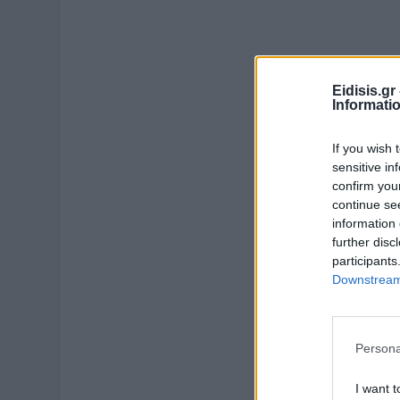
Eidisis.g
Informati
If you wish 
sensitive in
confirm you
continue se
information 
further disc
participants
Downstream 
Persona
I want t