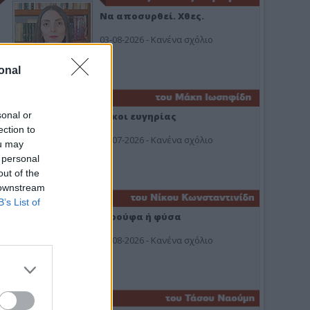
Να αποσυρθεί. Χθες.
03-08-2026 - Κανένα σχόλιο
onal
sonal or
Οίκοι ευγηρίας
ection to
24-07-2026 - Κανένα σχόλιο
ou may
 personal
out of the
 downstream
B’s List of
Ή ρούφα ή φύσα
03-08-2026 - Κανένα σχόλιο