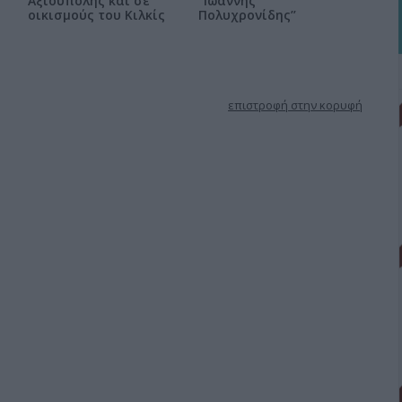
Αξιούπολης και σε
“Ιωάννης
οικισμούς του Κιλκίς
Πολυχρονίδης’’
επιστροφή στην κορυφή