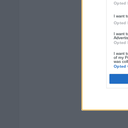
Opted 
I want t
Opted 
I want 
Advertis
Opted 
I want t
of my P
was col
Opted 