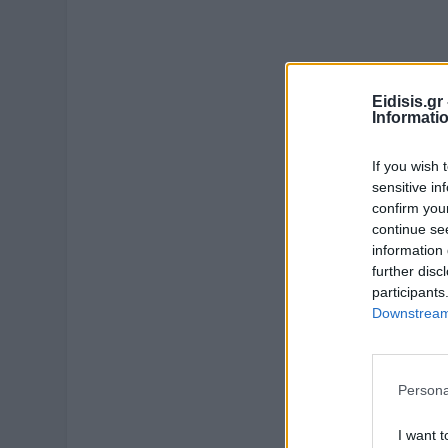
Eidisis.g
Informati
If you wish 
sensitive in
confirm you
continue se
information 
further disc
participants
Downstream 
Persona
I want t