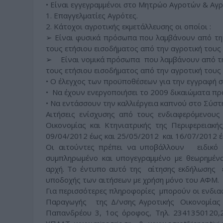
• Είναι εγγεγραμμένοι στο Μητρώο Αγροτών & Αγ
1. Επαγγελματίες Αγρότες.
2. Κάτοχοι αγροτικής εκμετάλλευσης οι οποίοι :
➢ Είναι φυσικά πρόσωπα που λαμβάνουν από τη
τους ετήσιου εισοδήματος από την αγροτική τους
➢ Είναι νομικά πρόσωπα που λαμβάνουν από τη
τους ετήσιου εισοδήματος από την αγροτική τους
• Ο έλεγχος των προϋποθέσεων για την εγγραφή σ
• Να έχουν ενεργοποιήσει το 2009 δικαιώματα π
• Να εντάσσουν την καλλιέργεια καπνού στο Σύσ
Αιτήσεις ενίσχυσης από τους ενδιαφερόμενους
Οικονομίας και Κτηνιατρικής της Περιφερειακ
09/04/2012 έως και 25/05/2012 και 16/07/2012 έ
Οι αιτούντες πρέπει να υποβάλλουν ειδικό
συμπληρωμένο και υπογεγραμμένο με θεωρημέν
αρχή. Το έντυπο αυτό της αίτησης εκδήλωσης 
υποδοχής των αιτήσεων με χρήση μόνο του ΑΦΜ.
Για περισσότερες πληροφορίες μπορούν οι ενδια
Παραγωγής της Δ/νσης Αγροτικής Οικονομίας & 
Παπανδρέου 3, 1ος όροφος, Τηλ. 2341350120,