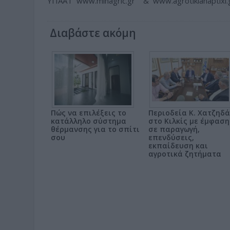
ΥΠΑΑΤ www.minagric.gr & www.agrotikianaptixi.g
Διαβάστε ακόμη
Πώς να επιλέξεις το
Περιοδεία Κ. Χατζηδ
κατάλληλο σύστημα
στο Κιλκίς με έμφαση
θέρμανσης για το σπίτι
σε παραγωγή,
σου
επενδύσεις,
εκπαίδευση και
αγροτικά ζητήματα