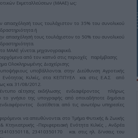
ροτικών Εκμεταλλεύσεων (ΜΑΑΕ) ως:
ν απασχόλησή τους τουλάχιστον το 35% του συνολικού
 δραστηριότητα ή
ν απασχόλησή τους τουλάχιστον το 50% του συνολικού
 δραστηριότητα.
το ΜΑΑΕ γίνεται μηχανογραφικά.
ροερχόμενα από τον καπνό στις περιοχές παρέμβασης
τημα Ολοκληρωμένης Διαχείρισης
 υποψήφιους υποβάλλονται στην Διεύθυνση Αγροτικής
ής Ενότητας Κιλκίς, στα ΚΕΠΠΥΕΛ και στις Ε.Α.Σ από
ως και 31/08/2012.
 έντυπο αίτησης εκδήλωσης ενδιαφέροντος πλήρως
ο το γνήσιο της υπογραφής από οποιαδήποτε δημόσια
ενδιαφέροντος διατίθεται από τις ανωτέρω υπηρεσίες
φερόμενοι να απευθύνονται στο Τμήμα Φυτικής & Ζωικής
Κτηνιατρικής -Περιφερειακή Ενότητα Κιλκίς , Ανδρέα
23410350118, 23410350170 και στις ηλ. δ/νσεις του