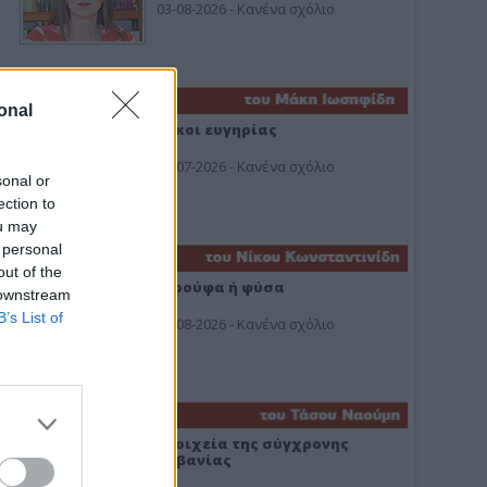
03-08-2026 - Κανένα σχόλιο
onal
Οίκοι ευγηρίας
24-07-2026 - Κανένα σχόλιο
sonal or
ection to
ou may
 personal
out of the
Ή ρούφα ή φύσα
 downstream
B’s List of
03-08-2026 - Κανένα σχόλιο
Στοιχεία της σύγχρονης
Αλβανίας