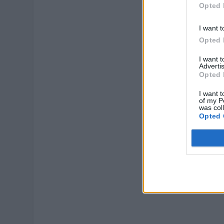
Opted 
I want t
Opted 
I want 
Advertis
Opted 
I want t
of my P
was col
Opted 