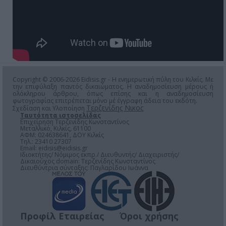
Copyright © 2006-2026 Eidisis.gr - Η ενημερωτική πύλη του Κιλκίς. Με
την επιφύλαξη παντός δικαιώματος. Η αναδημοσίευση μέρους ή
ολόκληρου άρθρου, όπως επίσης και η αναδημοσίευση
φωτογραφίας επιτρέπεται μόνο μέ έγγραφη άδεια του εκδότη.
Τερζενίδης Νικος
Σχεδίαση και Υλοποίηση
Ταυτότητα ιστοσελίδας
Επιχείρηση Τερζενίδης Κωνσταντίνος
Μεταλλικό, Κιλκίς, 61100
ΑΦΜ: 024638641, ΔΟΥ Κιλκίς
Τηλ.: 23410 27307
Email:
eidisis@eidisis.gr
Ιδιοκτήτης/ Νόμιμος εκπρ./ Διευθυντής/ Διαχειριστής/
Δικαιούχος domain: Τερζενίδης Κωνσταντίνος
Διευθύντρια σύνταξης: Παγλαρίδου Ιωάννα
Προφίλ Εταιρείας
Όροι χρήσης