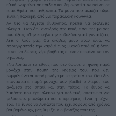
ηθικά. Φυραίνει σε παιδεία και δημοκρατία. Φυραίνει σε
ευαισθησία και ανθρωπιά. Το μόνο που ακμάζει τώρα
είναι η παρακμή, από μια παρακμιακή κοινωνία.
Αν θες να λέγεσαι άνθρωπος, πρέπει να διαλέξεις
πλευρά. Όσο δεν αντιδράς στο κακό, είσαι της μοίρας
σου άξιος. «Την καμήλα την καβαλάνε γιατί γονατίζει»,
λέει ο λαός μας. Θα σκύβεις μόνο όταν είναι να
αφουγκραστείς την καρδιά ενός μικρού παιδιού ή όταν
είναι να δώσεις χέρι βοήθειας σ' έναν πεσμένο να τον
σηκώσεις.
«Να λυπάστε το έθνος που δεν ύψωσε τη φωνή παρά
μονάχα στην πομπή της κηδείας του, που δεν
συμφιλιώνεται παρά μονάχα με τα ερείπιά του. Που δεν
επαναστατεί παρά μονάχα σαν βρεθεί ο λαιμός του
ανάμεσα στο σπαθί και στην πέτρα. Το έθνος να
λυπάστε που έχει αλεπού για πολιτικό, απατεώνα για
φιλόσοφο, μπαλώματα και απομιμήσεις είναι η τέχνη
του. Το έθνος να λυπάστε που έχει σοφούς από χρόνια
βουβαμένους», μας θυμίζει ο Λιβανέζος ποιητής.