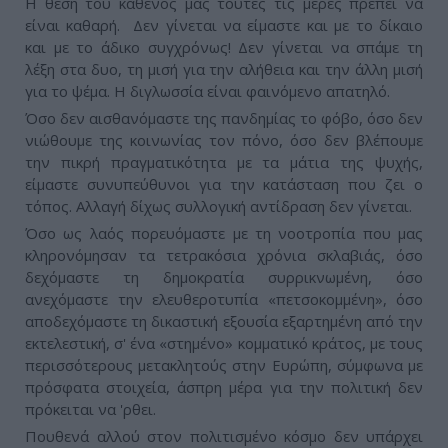
Η θέση του καθενός μας τούτες τις μέρες πρέπει να
είναι καθαρή. Δεν γίνεται να είμαστε και με το δίκαιο
και με το άδικο συγχρόνως! Δεν γίνεται να σπάμε τη
λέξη στα δυο, τη μισή για την αλήθεια και την άλλη μισή
για το ψέμα. Η διγλωσσία είναι φαινόμενο απατηλό.
Όσο δεν αισθανόμαστε της πανδημίας το φόβο, όσο δεν
νιώθουμε της κοινωνίας τον πόνο, όσο δεν βλέπουμε
την πικρή πραγματικότητα με τα μάτια της ψυχής,
είμαστε συνυπεύθυνοι για την κατάσταση που ζει ο
τόπος. Αλλαγή δίχως συλλογική αντίδραση δεν γίνεται.
Όσο ως λαός πορευόμαστε με τη νοοτροπία που μας
κληρονόμησαν τα τετρακόσια χρόνια σκλαβιάς, όσο
δεχόμαστε τη δημοκρατία συρρικνωμένη, όσο
ανεχόμαστε την ελευθεροτυπία «πετσοκομμένη», όσο
αποδεχόμαστε τη δικαστική εξουσία εξαρτημένη από την
εκτελεστική, σ' ένα «στημένο» κομματικό κράτος, με τους
περισσότερους μετακλητούς στην Ευρώπη, σύμφωνα με
πρόσφατα στοιχεία, άσπρη μέρα για την πολιτική δεν
πρόκειται να 'ρθει.
Πουθενά αλλού στον πολιτισμένο κόσμο δεν υπάρχει