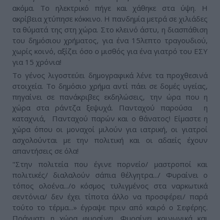
ακόμα. Το ηλεκτρικό πήγε και χάθηκε στα ύψη. Η
ακρίβεια χτύπησε κόκκινο. Η πανδημία μετρά σε χιλιάδες
τα θύματά της στη χώρα. Στο κλεινό άστυ, η διασπάθιση
του δημόσιου χρήματος, για ένα 15λεπτο τραγουδιού,
χωρίς κοινό, αξίζει όσο ο μισθός για ένα γιατρό του ΕΣΥ
για 15 χρόνια!
Το γένος λιγοστεύει δημογραφικά λένε τα προχθεσινά
στοιχεία. Το δημόσιο χρήμα αντί πάει σε δομές υγείας,
πηγαίνει σε πανάκριβες εκδηλώσεις, την ώρα που η
χώρα στα ράντζα ξεψυχά. Πανταχού παρούσα η
καταχνιά, Πανταχού παρών και ο θάνατος! Είμαστε η
χώρα όπου οι μοναχοί μιλούν για ιατρική, οι γιατροί
ασχολούνται με την πολιτική και οι αδαείς έχουν
απαντήσεις σε όλα!
"Στην πολιτεία που έγινε πορνείο/ μαστροποί και
πολιτικές/ διαλαλούν σάπια θέλγητρα.../ Φυραίνει ο
τόπος ολοένα.../ο κόσμος τυλιγμένος στα ναρκωτικά
σεντόνια/ δεν έχει τίποτα άλλο να προσφέρει/ παρά
τούτο το τέρμα...» έγραψε πριν από καιρό ο Σεφέρης.
Πράγματι η χώρα φυραίνει. Φυραίνει κοινωνικά και