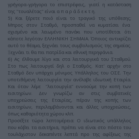
γρήγορα-γρήγορα το επιστρέφεις, γιατί η κατάσταση
της ''τουαλέτας'' είναι α π α ρ ά δ ε κ τ η.
5) Και ξέρετε ποιό είναι το τραγικό της υπόθεσης;
Μπρος στον Σταθμό, προσπαθεί να κυματίσει ένα
σχισμένο και λειωμένο πανάκι που υποτίθεται ότι
κάποτε λεγόταν ΕΛΛΗΝΙΚΗ ΣΗΜΑΙΑ. Όποιος αντικρίζει
αυτό το θέαμα, ξεχνάει τους συμβολισμούς της σημαίας.
Ξεχνάει τι θα πει πατρίδα και εθνική περηφάνια.
6) Ας έλθουμε λίγο και στα λειτουργικά του Σταθμού.
Στο πως λειτουργεί δηλ ο Σταθμός. Κατ' αρχήν στο
Σταθμό δεν υπάρχει μόνιμος Υπάλληλος του ΟΣΕ. Την
υποτιθέμενη λειτουργία την ανέλαβε ιδιωτική Εταιρία.
Και όταν λέμε ''λειτουργία'' εννοούμε την κοπή των
εισιτηρίων. Δεν γνωρίζω αν στις συμβατικές
υποχρεώσεις της Εταιρίας, πέραν της κοπής των
εισιτηρίων, περιλαμβάνονται και άλλες υποχρεώσεις,
όπως καθαριότητα χώρου κλπ.
Προσέξτε τώρα λεπτομέρεια: Ο ιδιωτικός υπάλληλος
που κόβει τα εισιτήρια, πρέπει να είναι στο πόστο του
τουλάχιστον δεκαπέντε λεπτά προ της αφίξεως της