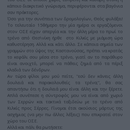
κάποιο διακριτικό γνώρισμα, περιφέρονται στα βαγόνια
σαν πράκτορες.
Όσο για την συνέπεια των δρομολογίων, Θεός φυλάξει!
Το τελευταίο 15θήμερο την μία ημέρα οι εργαζόμενοι
στον ΟΣΕ είχαν απεργία και την άλλη μέρα το πρωί το
τρένο από Θεσ\νίκη ήρθε στο Κιλκίς με μιάμιση ώρα
καθυστέρηση. Αλλά και κάτι άλλο. Σε κάποια σημεία των
γραμμών στο ύψος της Καστανούσας, πρέπει να κρατάς
το κεφάλι σου μέσα στο τρένο, γιατί αν το παράθυρο
είναι ανοιχτό, μπορεί να πάθεις ζημιά από τα πέριξ
κλαδιά των δένδρων.
Αν τώρα φίλοι μου μού πείτε, ''εσύ δεν κάνεις άλλη
δουλειά και παρακολουθείς τα τρένα;'', θα σας
απαντήσω ότι η δουλειά μου είναι άλλη και την ξέρετε.
Απλά συνέπεσε η σύντροφός μου να είναι από χωριό
των Σερρών και τακτικά ταξιδεύω με το τρένο από
Κιλκίς προς Σέρρες. Γίνομαι έτσι ακούσιος μάρτυς της
ασχήμιας (να μην πω άλλες λέξεις) που επικρατεί στον
χώρο του ΟΣΕ.
Αλλά και πάλι θα ρωτήσετε: