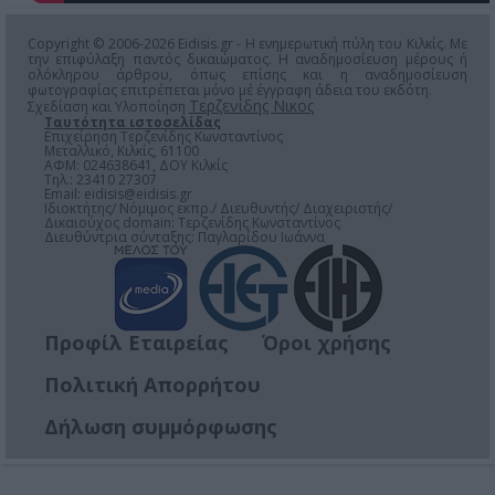
Copyright © 2006-2026 Eidisis.gr - Η ενημερωτική πύλη του Κιλκίς. Με
την επιφύλαξη παντός δικαιώματος. Η αναδημοσίευση μέρους ή
ολόκληρου άρθρου, όπως επίσης και η αναδημοσίευση
φωτογραφίας επιτρέπεται μόνο μέ έγγραφη άδεια του εκδότη.
Τερζενίδης Νικος
Σχεδίαση και Υλοποίηση
Ταυτότητα ιστοσελίδας
Επιχείρηση Τερζενίδης Κωνσταντίνος
Μεταλλικό, Κιλκίς, 61100
ΑΦΜ: 024638641, ΔΟΥ Κιλκίς
Τηλ.: 23410 27307
Email:
eidisis@eidisis.gr
Ιδιοκτήτης/ Νόμιμος εκπρ./ Διευθυντής/ Διαχειριστής/
Δικαιούχος domain: Τερζενίδης Κωνσταντίνος
Διευθύντρια σύνταξης: Παγλαρίδου Ιωάννα
Προφίλ Εταιρείας
Όροι χρήσης
Πολιτική Απορρήτου
Δήλωση συμμόρφωσης