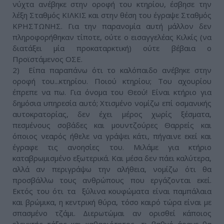
νύχτα ανέβηκε στην οροφή του κτηρίου, έσβησε την
λέξη Σταθμός ΚΙΛΚΙΣ και στην θέση του έγραψε Σταθμός
ΚΡΗΣΤΩΝΗΣ. Για την παρανομία αυτή μάλλον δεν
πληροφορήθηκαν τίποτε, ούτε ο εισαγγελέας Κιλκίς (να
διατάξει μία προκαταρκτική) ούτε βέβαια ο
Προϊστάμενος ΟΣΕ.
2) Είπα παραπάνω ότι το καλόπαιδο ανέβηκε στην
οροφή του...κτηρίου. Ποιού κτηρίου; Του αχουρίου
έπρεπε να πω. Για όνομα του Θεού! Είναι κτήριο για
δημόσια υπηρεσία αυτό; Χτισμένο νομίζω επί οσμανικής
αυτοκρατορίας, δεν έχει μέρος χωρίς ξέσματα,
πεσμένους σοβάδες και μουντζούρες Θαρρείς και
όποιος νεαρός ήθελε να γράψει κάτι, πήγαινε εκεί και
έγραφε τις ανοησίες του. Μιλάμε για κτήριο
καταβρωμισμένο εξωτερικά. Και μέσα δεν πάει καλύτερα,
αλλά αν περιγράψω την αλήθεια, νομίζω ότι θα
προσβάλλω τους ανθρώπους που εργάζονται εκεί.
Εκτός του ότι τα ξύλινα κουφώματα είναι παμπάλαια
και βρώμικα, η κεντρική θύρα, τόσο καιρό τώρα είναι με
σπασμένο τζάμι. Διερωτώμαι αν ορισθεί κάποιος