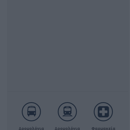
Δρομολόγια
Δρομολόγια
Φαρμακεία