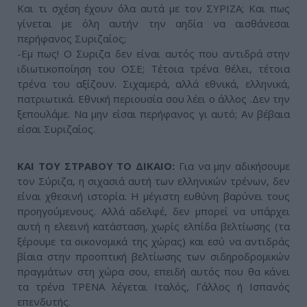
Και τι σχέση έχουν όλα αυτά με τον ΣΥΡΙΖΑ; Και πως
γίνεται με όλη αυτήν την αηδία να αισθάνεσαι
περήφανος Συριζαίος;
-Εμ πως! Ο Συριζα δεν είναι αυτός που αντιδρά στην
ιδιωτικοποίηση του ΟΣΕ; Τέτοια τρένα θέλει, τέτοια
τρένα του αξίζουν. Σιχαμερά, αλλά εθνικά, ελληνικά,
πατριωτικά. Εθνική περιουσία σου λέει ο άλλος .Δεν την
ξεπουλάμε. Να μην είσαι περήφανος γι αυτό; Αν βέβαια
είσαι Συριζαίος.
ΚΑΙ ΤΟΥ ΣΤΡΑΒΟΥ ΤΟ ΔΙΚΑΙΟ:
Για να μην αδικήσουμε
τον Σύριζα, η σιχασιά αυτή των ελληνικών τρένων, δεν
είναι χθεσινή ιστορία. Η μέγιστη ευθύνη βαρύνει τους
προηγούμενους. Αλλά αδελφέ, δεν μπορεί να υπάρχει
αυτή η ελεεινή κατάσταση, χωρίς ελπίδα βελτίωσης (τα
ξέρουμε τα οικονομικά της χώρας) και εσύ να αντιδράς
βίαια στην προοπτική βελτίωσης των σιδηροδρομικών
πραγμάτων στη χώρα σου, επειδή αυτός που θα κάνει
τα τρένα ΤΡΕΝΑ λέγεται Ιταλός, Γάλλος ή Ισπανός
επενδυτής.