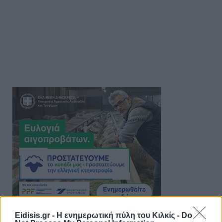
Eidisis.gr - Η ενημερωτική πύλη του Κιλκίς -
Do