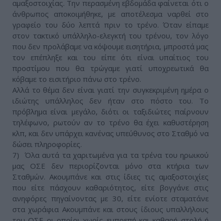
αμαξοστοιχίας. Την περασμένη εβδομάδα φαίνεται ότι ο
άνθρωπος αποκοιμήθηκε, με αποτέλεσμα ναρθεί στο
γραφείο του δύο λεπτά πριν το τρένο. Όταν είπαμε
στον τακτικό υπάλληλο-ελεγκτή του τρένου, τον λόγο
που δεν προλάβαμε να κόψουμε εισητήρια, μπροστά μας
τον επέπληξε και του είπε ότι είναι υπαίτιος του
προστίμου που θα τρώγαμε γιατί υποχρεωτικά θα
κόβαμε το εισιτήριο πάνω στο τρένο.
Αλλά το θέμα δεν είναι γιατί την συγκεκριμένη ημέρα ο
ιδιώτης υπάλληλος δεν ήταν στο πόστο του. Το
πρόβλημα είναι μεγάλο, διότι οι ταξιδιώτες παίρνουν
τηλέφωνο, ρωτούν αν το τρένο θα έχει καθυστέρηση
κλπ, και δεν υπάρχει κανένας υπεύθυνος στο Σταθμό να
δώσει πληροφορίες.
7) Όλα αυτά τα χαριτωμένα για τα τρένα του ηρωικού
μας ΟΣΕ δεν περιορίζονται μόνο στα κτήρια των
Σταθμών. Ακουμπάνε και στις ίδιες τις αμαξοστοιχίες
που είτε πάσχουν καθαριότητος, είτε βογγάνε στις
ανηφόρες πηγαίνοντας με 30, είτε ενίοτε σταματάνε
στα χωράφια Ακουμπάνε και στους ίδιους υπαλλήλους
του ΟΣΕ οι οποίοι χωρίς ευπρεπή και καθαρή στολή ή