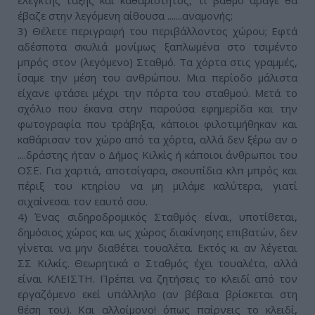
ελεγκτής τάξης και καθαριότητος, τι βαθμό άραγε θα
έβαζε στην λεγόμενη αίθουσα .......αναμονής;
3) Θέλετε περιγραφή του περιβάλλοντος χώρου; Εφτά
αδέσποτα σκυλιά μονίμως ξαπλωμένα στο τσιμέντο
μπρός στον (λεγόμενο) Σταθμό. Τα χόρτα στις γραμμές,
ίσαμε την μέση του ανθρώπου. Μια περίοδο μάλιστα
είχανε φτάσει μέχρι την πόρτα του σταθμού. Μετά το
σχόλιο που έκανα στην παρούσα εφημερίδα και την
φωτογραφία που τράβηξα, κάποιοι φιλοτιμήθηκαν και
καθάρισαν τον χώρο από τα χόρτα, αλλά δεν ξέρω αν ο
....δράστης ήταν ο Δήμος Κιλκίς ή κάποιοι άνθρωποι του
ΟΣΕ. Για χαρτιά, αποτσίγαρα, σκουπίδια κλπ μπρός και
πέριξ του κτηρίου να μη μιλάμε καλύτερα, γιατί
σιχαίνεσαι τον εαυτό σου.
4) Ένας σιδηροδρομικός Σταθμός είναι, υποτίθεται,
δημόσιος χώρος και ως χώρος διακίνησης επιβατών, δεν
γίνεται να μην διαθέτει τουαλέτα. Εκτός κι αν λέγεται
ΣΣ Κιλκίς. Θεωρητικά ο Σταθμός έχει τουαλέτα, αλλά
είναι ΚΛΕΙΣΤΗ. Πρέπει να ζητήσεις το κλειδί από τον
εργαζόμενο εκεί υπάλληλο (αν βέβαια βρίσκεται στη
θέση του). Και αλλοίμονο! όπως παίρνεις το κλειδί,