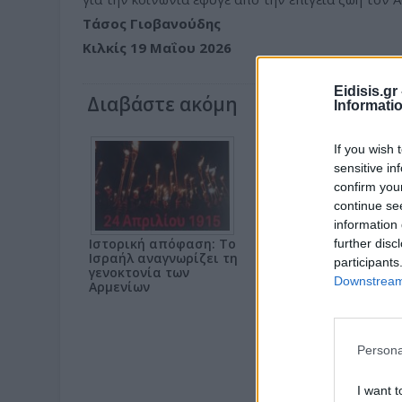
Τάσος Γιοβανούδης
Κιλκίς 19 Μαΐου 2026
Eidisis.g
Διαβάστε ακόμη
Informati
If you wish 
sensitive in
confirm you
continue se
information 
Ιστορική απόφαση: Το
Ο Αντιδήμαρχος Κ.
further disc
Ισραήλ αναγνωρίζει τη
Παπακώστας στην
participants
γενοκτονία των
εκδήλωση Μνήμης για
Downstream 
Αρμενίων
τη Γενοκτονία των
Ελλήνων του Πόντου
στον Ακρίτα
Persona
I want t