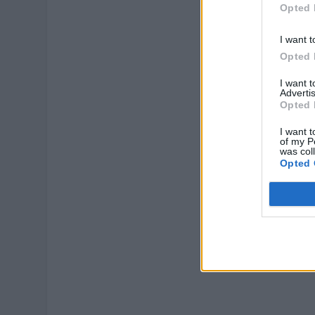
Opted 
I want t
Opted 
I want 
Advertis
Opted 
I want t
of my P
was col
Opted 