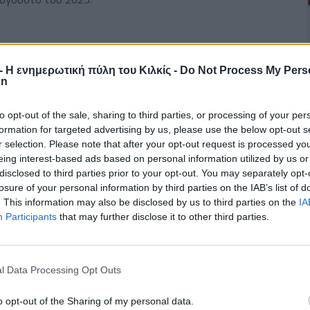
r - Η ενημερωτική πύλη του Κιλκίς -
Do Not Process My Pers
on
to opt-out of the sale, sharing to third parties, or processing of your per
formation for targeted advertising by us, please use the below opt-out s
r selection. Please note that after your opt-out request is processed y
eing interest-based ads based on personal information utilized by us or
disclosed to third parties prior to your opt-out. You may separately opt-
Η Ένωση Ποντίων Κιλκίς
Ο δημοτικός σύμβουλος
losure of your personal information by third parties on the IAB’s list of
"Οι Αργοναύτες"
Αναστάσιος
. This information may also be disclosed by us to third parties on the
IA
τίμησαν για μια ακόμη
Καζαντζίδης στις
Participants
that may further disclose it to other third parties.
χρονιά τη Γενοκτονία
εκδηλώσεις της
του Ποντιακού
Ευκαρπίας για τη
Ελληνισμού
Γενοκτονία των Ελλήνων
του Πόντου
l Data Processing Opt Outs
επιστροφή στην κορυφή
o opt-out of the Sharing of my personal data.