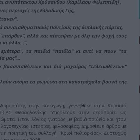
αι ανυπότακτου Χρύσανθου (Χαρίλαου Φιλιππίδη) ,
ες περιοχές της Ελλαδικής Γής,
τανεν",
ά συναισθηματικούς Ποντίους της διπλανής πόρτας,
"επάρθεν", αλλά και πίστεψαν με όλη την ψυχή τους
κι άλλο...",
εμέτερα", τα παιδιά "παιδία" κι αντί να πουν "τα
α μας"...
ν βασανισθέντων και διά μαχαίρας "τελειωθέντων"
λούν ακόμα τα ρωμέικα στα κακοτράχαλα βουνά της
Μικρασιάτης στην καταγωγή, γεννήθηκε στην Καρυδιά
ΣΣΑΣ Θεσσαλονίκης. Υπηρέτησε στην αεροπορία ως
ματα. Ήταν λόγιος γιατρός με βαθιά παιδεία και ήταν
 λογοτεχνίας, ιστορίας, φιλοσοφίας. Δημοσίευε άρθρα με
 η ποιητική του συλλογή ¨Κριοί πολιορκίας». Δυστυχώς
 Αύγουστο του 2025.