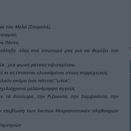
αι του Μελά (Σουμελά),
ηνισμού,
νο Πόντο,
τάληξη -ίδης στα επώνυμά μας για να θυμίζει τον
ία , μια φωνή ράτσας υψικαμίνου,
ί κι ας ίπτανται ελισσόμενοι στους πυρρίχειους,
λούν ακόμα (και πάντα) "ωτία",
ισχιλιόχρονα μελανόμορφα αγγεία,
αν τα Κοτύωρα, την Ριζούντα, την Σαμψούντα, την
την επιβίωση των λοιπών Μικρασιατικών πληθυσμών
 Κομνηνών