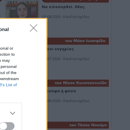
Να αποσυρθεί. Χθες.
03-08-2026 - Κανένα σχόλιο
onal
sonal or
Οίκοι ευγηρίας
ection to
24-07-2026 - Κανένα σχόλιο
ou may
 personal
out of the
 downstream
B’s List of
Ή ρούφα ή φύσα
03-08-2026 - Κανένα σχόλιο