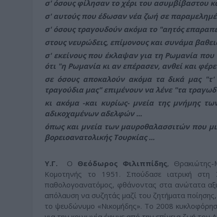
σ' όσους φίλησαν το χέρι του ασυμβίβαστου κ
σ' αυτούς που έδωσαν νέα ζωή σε παραμελημέν
σ' όσους τραγουδούν ακόμα το "αητός επαραπέ
στους νευρώδεις, επίμονους και συνάμα βαθει
σ' εκείνους που έκλαψαν για τη Ρωμανία που 
ότι "η Ρωμανία κι αν επέρασεν, ανθεί και φέρει 
σε όσους αποκαλούν ακόμα τα δικά μας "τ' 
τραγούδια μας" επιμένουν να λένε "τα τραγωδί
κι ακόμα -και κυρίως- μνεία της μνήμης τω
αδικοχαμένων αδελφών ...
όπως και μνεία των μαυροθαλασσιτών που μι
βορειοανατολικής Τουρκίας ...
Υ.Γ.
Ο
Θεόδωρος Φιλιππίδης
, Θρακιώτης-
Κομοτηνής το 1951. Σπούδασε ιατρική στη 
παθολογοανατόμος, φθάνοντας στα ανώτατα αξιώ
απόλαυση να συζητάς μαζί του ζητήματα ποίησης,
το ψευδώνυμο «Νικομήδης». Το 2008 κυκλοφόρησε
για την κοινωνία έφυγε από την επίγεια ζωή τον