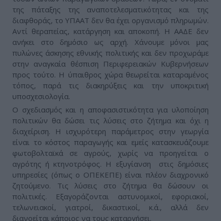
της πάταξης της αναποτελεσματικότητας και της
διαφθοράς, το ΥΠΑΑΤ δεν θα έχει οργανισμό πληρωμών.
Αντί θεραπείας, κατάργηση και αποκοπή. Η ΑΑΔΕ δεν
ανήκει στο δημόσιο ως αρχή. Χάνουμε μόνοι μας
πυλώνες άσκησης εθνικής πολιτικής και δεν προχωράμε
στην αναγκαία θέσπιση Περιφερειακών Κυβερνήσεων
προς τούτο. Η ύπαιθρος χώρα θεωρείται καταραμένος
τόπος, παρά τις διακηρύξεις και την υποκριτική
υποσχεσιολογία.
Ο σχεδιασμός και η αποφασιστικότητα για υλοποίηση
πολιτικών θα δώσει τις λύσεις στο ζήτημα και όχι η
διαχείριση. Η ισχυρότερη παράμετρος στην γεωργία
είναι το κόστος παραγωγής και εμείς κατασκευάζουμε
φωτοβολταϊκά σε αγρούς, χωρίς να προηγείται ο
αγρότης ή κτηνοτρόφος. Η εξυγίανση στις δημόσιες
υπηρεσίες (όπως ο ΟΠΕΚΕΠΕ) είναι πλέον διαχρονικό
ζητούμενο. Τις λύσεις στο ζήτημα θα δώσουν οι
πολιτικές. Εξαγοράζονται αστυνομικοί, εφοριακοί,
τελωνειακοί, γιατροί, δικαστικοί, κ.ά., αλλά δεν
διανοείται κάποιος να τους καταργήσει.