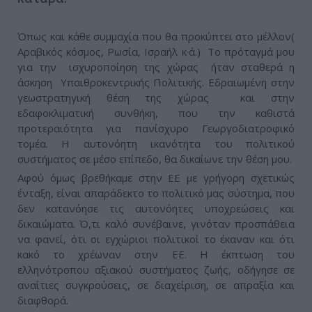
Όπως και κάθε συμμαχία που θα προκύπτει στο μέλλον(
Αραβικός κόσμος, Ρωσία, Ισραήλ κ·ά.) Το πρόταγμά μου
για την ισχυροποίηση της χώρας ήταν σταθερά η
άσκηση Υπαιθροκεντρικής Πολιτικής. Εδραιωμένη στην
γεωστρατηγική θέση της χώρας και στην
εδαφοκλιματική συνθήκη, που την καθιστά
προτεραιότητα για πανίσχυρο Γεωργοδιατροφικό
τομέα. Η αυτονόητη ικανότητα του πολιτικού
συστήματος σε μέσο επίπεδο, θα δικαίωνε την θέση μου.
Αφού όμως βρεθήκαμε στην ΕΕ με γρήγορη σχετικώς
ένταξη, είναι απαράδεκτο το πολιτικό μας σύστημα, που
δεν κατανόησε τις αυτονόητες υποχρεώσεις και
δικαιώματα. Ό,τι καλό συνέβαινε, γινόταν προσπάθεια
να φανεί, ότι οι εγχώριοι πολιτικοί το έκαναν και ότι
κακό το χρέωναν στην ΕΕ. Η έκπτωση του
ελληνότροπου αξιακού συστήματος ζωής, οδήγησε σε
αναίτιες συγκρούσεις, σε διαχείριση, σε απραξία και
διαφθορά.