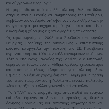
και σύγχρονων εφαρμογών.
Η εφαρμοσθείσα από την ΕΕ πολιτική ήθελε να δώσει
στήριξη στους μικρούς και ανήμπορους της υπαίθρου,
λαμβάνοντας σοβαρώς υπ’ όψιν τον μικρό κλήρο και την
αναγκαιότητα μετασχηματισμού (γι’ αυτό και είναι
ευνοημένη η χώρα μας εις ότι αφορά τις επιδοτήσεις).
Ως υφυπουργός, το 2008 στο Συμβούλιο Υπουργών
Γεωργίας, μεσούσης της οικονομικής - επισιτιστικής
κρίσεως κατήγγειλα την πολιτική της ΕΕ. Προέβλεπε
αγρανάπαυση του 10% των καλλιεργουμένων εκτάσεων.
Τότε ο Υπουργός Γεωργίας της Γαλλίας, ο κ. Μπαρνιέ,
ακριβώς απέναντί μου σηκώθηκε όρθιος, χειροκρότησε
και είπε: «Επιτέλους μιλάμε και για πολιτική εδώ».
Βεβαίως μου έμεινε χαραγμένη στην μνήμη μου η φράση
του, όταν τιμωρούνταν η Γαλλία για εθνικές πολιτικές:
«δεν πειράζει, οι Γάλλοι γεωργοί να είναι καλά».
Το ΥΠΑΑΤ ως υπουργείο έχει απομειωθεί σε τραγικό
επίπεδο. Έφυγαν οι δασικές υπηρεσίες ως θεμέλιο
άσκησης υδρονομίας και εκτατικής κτηνοτροφίας και
τόσων άλλων παραγωγικών δράσεων. Τώρα, εν ονόματι