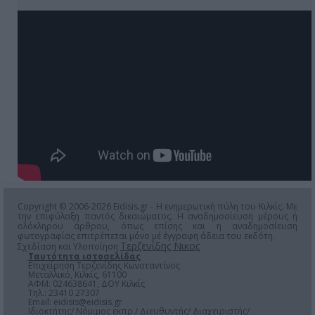
Copyright © 2006-2026 Eidisis.gr - Η ενημερωτική πύλη του Κιλκίς. Με
την επιφύλαξη παντός δικαιώματος. Η αναδημοσίευση μέρους ή
ολόκληρου άρθρου, όπως επίσης και η αναδημοσίευση
φωτογραφίας επιτρέπεται μόνο μέ έγγραφη άδεια του εκδότη.
Τερζενίδης Νικος
Σχεδίαση και Υλοποίηση
Ταυτότητα ιστοσελίδας
Επιχείρηση Τερζενίδης Κωνσταντίνος
Μεταλλικό, Κιλκίς, 61100
ΑΦΜ: 024638641, ΔΟΥ Κιλκίς
Τηλ.: 23410 27307
Email:
eidisis@eidisis.gr
Ιδιοκτήτης/ Νόμιμος εκπρ./ Διευθυντής/ Διαχειριστής/