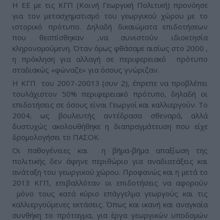
Η ΕΕ με τις ΚΓΠ (Κοινή Γεωργική Πολιτική) προνόησε
για τον μετασχηματισμό του γεωργικού χώρου με το
ιστορικό πρότυπο. Δηλαδή δικαιώματα επιδοτήσεων
που θεσπίσθηκαν ,να συνιστούν ιδιοκτησία
κληρονομούμενη. Όταν όμως φθάσαμε αισίως στο 2000 ,
η πρόκληση για αλλαγή σε περιφερειακό πρότυπο
σταδιακώς «φώναζε» για όσους γνώριζαν.
Η ΚΓΠ του 2007-20013 (συν 2), έπρεπε να προβλέπει
τουλάχιστον 50% περιφερειακό πρότυπο, δηλαδή οι
επιδοτήσεις σε όσους είναι Γεωργοί και καλλιεργούν. Το
2004, ως βουλευτής αντέδρασα σθεναρά, αλλά
δυστυχώς ακολουθήθηκε η διαπραγμάτευση που είχε
δρομολογήσει το ΠΑΣΟΚ.
Οι παθογένειες και η βήμα-βήμα απαξίωση της
πολιτικής δεν άφηνε περιθώριο για αναδιατάξεις και
ανάταξη του γεωργικού χώρου. Προφανώς και η μετά το
2013 ΚΓΠ, επιβαλλόταν οι επιδοτήσεις να αφορούν
μόνο τους κατά κύριο επάγγελμα γεωργούς και τις
καλλιεργούμενες εκτάσεις. Όπως και ικανή και αναγκαία
συνθήκη το πρόταγμα, για έργα γεωργικών υποδομών