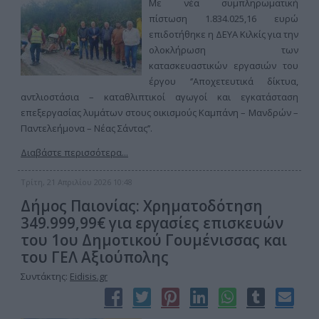
Με νέα συμπληρωματική
πίστωση 1.834.025,16 ευρώ
επιδοτήθηκε η ΔΕΥΑ Κιλκίς για την
ολοκλήρωση των
κατασκευαστικών εργασιών του
έργου ‘’Αποχετευτικά δίκτυα,
αντλιοστάσια – καταθλιπτικοί αγωγοί και εγκατάσταση
επεξεργασίας λυμάτων στους οικισμούς Καμπάνη – Μανδρών –
Παντελεήμονα – Νέας Σάντας’’.
Διαβάστε περισσότερα...
Τρίτη, 21 Απριλίου 2026 10:48
Δήμος Παιονίας: Χρηματοδότηση
349.999,99€ για εργασίες επισκευών
του 1ου Δημοτικού Γουμένισσας και
του ΓΕΛ Αξιούπολης
Συντάκτης:
Eidisis.gr