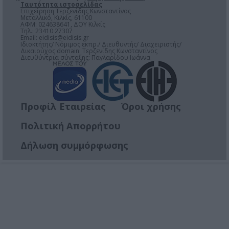
Ταυτότητα ιστοσελίδας
Επιχείρηση Τερζενίδης Κωνσταντίνος
Μεταλλικό, Κιλκίς, 61100
ΑΦΜ: 024638641, ΔΟΥ Κιλκίς
Τηλ.: 23410 27307
Email:
eidisis@eidisis.gr
Ιδιοκτήτης/ Νόμιμος εκπρ./ Διευθυντής/ Διαχειριστής/
Δικαιούχος domain: Τερζενίδης Κωνσταντίνος
Διευθύντρια σύνταξης: Παγλαρίδου Ιωάννα
Προφίλ Εταιρείας
Όροι χρήσης
Πολιτική Απορρήτου
Δήλωση συμμόρφωσης