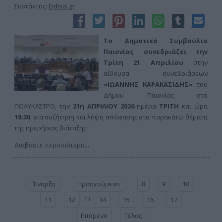
Συντάκτης:
Eidisis.gr
Το Δημοτικό Συμβούλιο
Παιονίας συνεδριάζει την
Τρίτη 21 Απριλίου
στην
αίθουσα συνεδριάσεων
«ΙΩΑΝΝΗΣ ΚΑΡΑΚΑΣΙΔΗΣ»
του
Δήμου Παιονίας στο
ΠΟΛΥΚΑΣΤΡΟ, την
21η ΑΠΡΙΛΙΟΥ 2026
ημέρα
ΤΡΙΤΗ
και ώρα
18:30
, για συζήτηση και λήψη απόφασης στα παρακάτω θέματα
της ημερήσιας διάταξης:
Διαβάστε περισσότερα...
Έναρξη
Προηγούμενο
8
9
10
13
11
12
14
15
16
17
Επόμενο
Τέλος