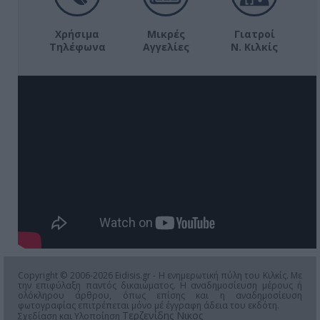
Χρήσιμα
Μικρές
Γιατροί
Τηλέφωνα
Αγγελίες
Ν. Κιλκίς
Copyright © 2006-2026 Eidisis.gr - Η ενημερωτική πύλη του Κιλκίς. Με
την επιφύλαξη παντός δικαιώματος. Η αναδημοσίευση μέρους ή
ολόκληρου άρθρου, όπως επίσης και η αναδημοσίευση
φωτογραφίας επιτρέπεται μόνο μέ έγγραφη άδεια του εκδότη.
Τερζενίδης Νικος
Σχεδίαση και Υλοποίηση