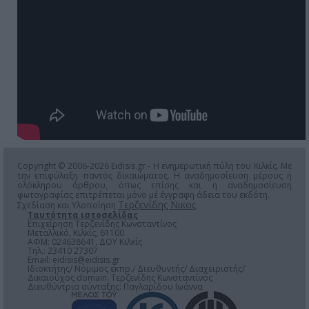
Copyright © 2006-2026 Eidisis.gr - Η ενημερωτική πύλη του Κιλκίς. Με
την επιφύλαξη παντός δικαιώματος. Η αναδημοσίευση μέρους ή
ολόκληρου άρθρου, όπως επίσης και η αναδημοσίευση
φωτογραφίας επιτρέπεται μόνο μέ έγγραφη άδεια του εκδότη.
Τερζενίδης Νικος
Σχεδίαση και Υλοποίηση
Ταυτότητα ιστοσελίδας
Επιχείρηση Τερζενίδης Κωνσταντίνος
Μεταλλικό, Κιλκίς, 61100
ΑΦΜ: 024638641, ΔΟΥ Κιλκίς
Τηλ.: 23410 27307
Email:
eidisis@eidisis.gr
Ιδιοκτήτης/ Νόμιμος εκπρ./ Διευθυντής/ Διαχειριστής/
Δικαιούχος domain: Τερζενίδης Κωνσταντίνος
Διευθύντρια σύνταξης: Παγλαρίδου Ιωάννα