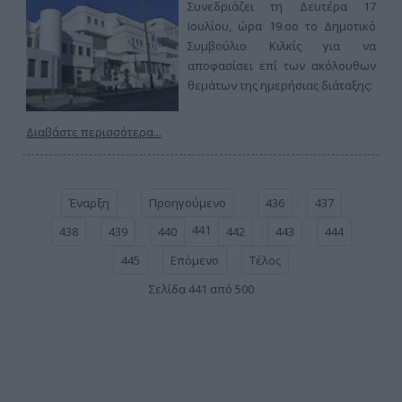
Συνεδριάζει τη Δευτέρα 17
Ιουλίου, ώρα 19.οο το Δημοτικό
Συμβούλιο Κιλκίς για να
αποφασίσει επί των ακόλουθων
θεμάτων της ημερήσιας διάταξης:
Διαβάστε περισσότερα...
Έναρξη
Προηγούμενο
436
437
441
438
439
440
442
443
444
445
Επόμενο
Τέλος
Σελίδα 441 από 500