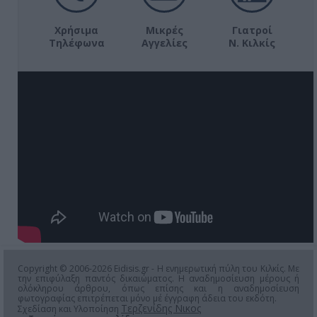
Χρήσιμα
Μικρές
Γιατροί
Τηλέφωνα
Αγγελίες
Ν. Κιλκίς
Copyright © 2006-2026 Eidisis.gr - Η ενημερωτική πύλη του Κιλκίς. Με
την επιφύλαξη παντός δικαιώματος. Η αναδημοσίευση μέρους ή
ολόκληρου άρθρου, όπως επίσης και η αναδημοσίευση
φωτογραφίας επιτρέπεται μόνο μέ έγγραφη άδεια του εκδότη.
Τερζενίδης Νικος
Σχεδίαση και Υλοποίηση