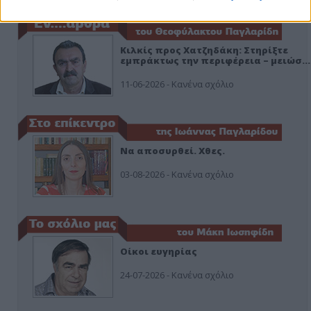
Κιλκίς προς Χατζηδάκη: Στηρίξτε
εμπράκτως την περιφέρεια – μειώσ…
11-06-2026 - Κανένα σχόλιο
Να αποσυρθεί. Χθες.
03-08-2026 - Κανένα σχόλιο
Οίκοι ευγηρίας
24-07-2026 - Κανένα σχόλιο