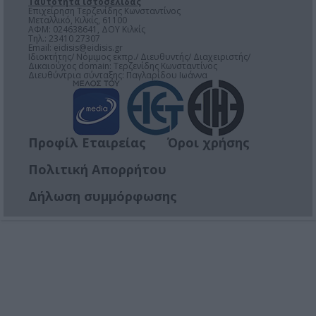
Ταυτότητα ιστοσελίδας
Επιχείρηση Τερζενίδης Κωνσταντίνος
Μεταλλικό, Κιλκίς, 61100
ΑΦΜ: 024638641, ΔΟΥ Κιλκίς
Τηλ.: 23410 27307
Email:
eidisis@eidisis.gr
Ιδιοκτήτης/ Νόμιμος εκπρ./ Διευθυντής/ Διαχειριστής/
Δικαιούχος domain: Τερζενίδης Κωνσταντίνος
Διευθύντρια σύνταξης: Παγλαρίδου Ιωάννα
Προφίλ Εταιρείας
Όροι χρήσης
Πολιτική Απορρήτου
Δήλωση συμμόρφωσης