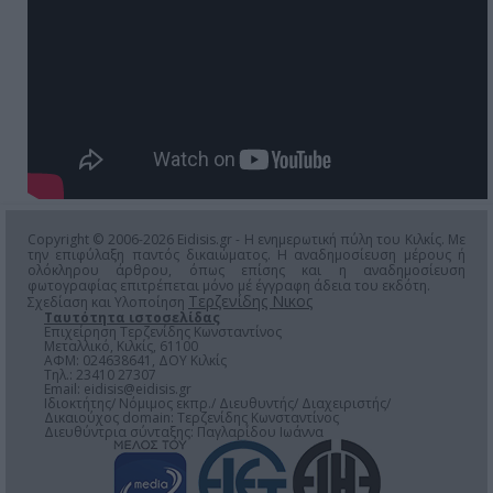
Copyright © 2006-2026 Eidisis.gr - Η ενημερωτική πύλη του Κιλκίς. Με
την επιφύλαξη παντός δικαιώματος. Η αναδημοσίευση μέρους ή
ολόκληρου άρθρου, όπως επίσης και η αναδημοσίευση
φωτογραφίας επιτρέπεται μόνο μέ έγγραφη άδεια του εκδότη.
Τερζενίδης Νικος
Σχεδίαση και Υλοποίηση
Ταυτότητα ιστοσελίδας
Επιχείρηση Τερζενίδης Κωνσταντίνος
Μεταλλικό, Κιλκίς, 61100
ΑΦΜ: 024638641, ΔΟΥ Κιλκίς
Τηλ.: 23410 27307
Email:
eidisis@eidisis.gr
Ιδιοκτήτης/ Νόμιμος εκπρ./ Διευθυντής/ Διαχειριστής/
Δικαιούχος domain: Τερζενίδης Κωνσταντίνος
Διευθύντρια σύνταξης: Παγλαρίδου Ιωάννα