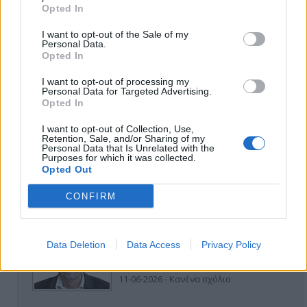
Opted In
I want to opt-out of the Sale of my
Personal Data.
Opted In
I want to opt-out of processing my
ΑΠΟΨΕΙΣ
Personal Data for Targeted Advertising.
Opted In
I want to opt-out of Collection, Use,
Retention, Sale, and/or Sharing of my
Εδώ Παππάς, εκεί Παππάς, που είναι
Personal Data that Is Unrelated with the
ο ΣΥΡΙΖΑ και οι Κιλκισιώτες
Purposes for which it was collected.
Opted Out
26-07-2026 - Κανένα σχόλιο
CONFIRM
Κιλκίς προς Χατζηδάκη: Στηρίξτε
Data Deletion
Data Access
Privacy Policy
εμπράκτως την περιφέρεια – μειώσ…
11-06-2026 - Κανένα σχόλιο