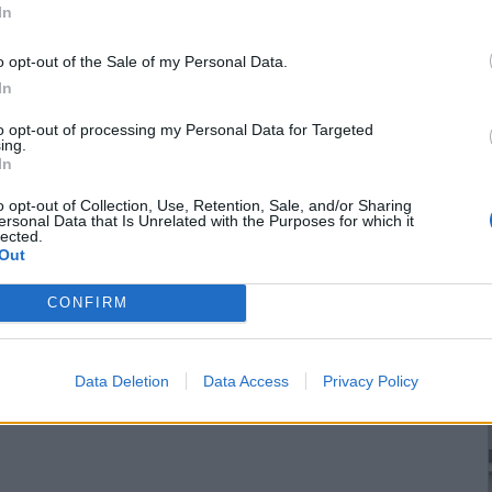
In
o opt-out of the Sale of my Personal Data.
In
to opt-out of processing my Personal Data for Targeted
ing.
In
o opt-out of Collection, Use, Retention, Sale, and/or Sharing
ο
Αυγουστιάτικο
Διαβάστε το νέο
ersonal Data that Is Unrelated with the Purposes for which it
κινηματογραφικό
πρωτοσέλιδο της
lected.
ης
αγκυροβόλι σε
Πρωινής του Κιλκίς,
Out
δεκαπέντε χωριά του
μοναδικής καθημερινής
Δήμου Κιλκίς
εφημερίδας του ν.
Κιλκίς (5-8-2026)
CONFIRM
επιστροφή στην κορυφή
Data Deletion
Data Access
Privacy Policy