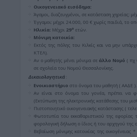
Οικογενειακό
εισόδημα
:
Άγαμοι, διαζευγμένοι, σε κατάσταση χηρείας: μέ
Έγγαμοι: μέχρι 24.000, 00 € χωρίς παιδιά, το ο
ο
Ηλικία:
Μέχρι
29
ετών.
Μόνιμη
κατοικία
:
Εκτός της πόλης του Κιλκίς και να μην υπάρχ
ΚΤΕΛ).
Αν ο μαθητής μένει μόνιμα σε
άλλο
Νομό
( πχ
σε σχολεία του Νομού Θεσσαλονίκης.
Δικαιολογητικά
:
Ενοικιαστήριο
στο όνομα του μαθητή ( ΑΑΔΕ ).
Αν είναι στο όνομα του γονέα, πρέπει να φα
(Εκτύπωση της ηλεκτρονικής κατάθεσης του μισ
Πιστοποιητικό οικογενειακής κατάστασης ( τελε
Φωτοτυπία του εκκαθαριστικού της εφορίας 
φορολογική δήλωση ο ίδιος ή του αρχηγού της 
Βεβαίωση μόνιμης κατοικίας της οικογένειας * 