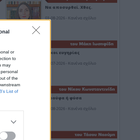
Να αποσυρθεί. Χθες.
03-08-2026 - Κανένα σχόλιο
onal
sonal or
Οίκοι ευγηρίας
ection to
24-07-2026 - Κανένα σχόλιο
ou may
 personal
out of the
 downstream
B’s List of
Ή ρούφα ή φύσα
03-08-2026 - Κανένα σχόλιο