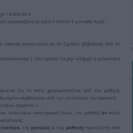
χρι 16.000,00 €
ποίο προσαυξάνεται κατά 3.000,00 € για κάθε παιδί
ει τακτική συγκοινωνία με το Σχολείο (βεβαίωση από το
 Θεσσαλονίκης ) τότε πρέπει να μην υπάρχει η ειδικότητα
ίνεται ότι το σπίτι χρησιμοποιείται από τον μαθητή.
θωτηρίου συμβολαίου από την ιστοσελίδα του taxisnet).
υταίου τριμήνου ) .
του τελευταίου οικονομικού έτους του μαθητή
αν
κάνει
οικογένειας
(
πατέρα
, της
μητέρας
& του
μαθητή
) πρωτότυπη από