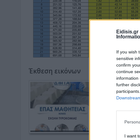
Eidisis.g
Informati
If you wish 
sensitive in
confirm you
Έκθεση εικόνων
continue se
information 
further disc
participants
Downstream 
Persona
I want t